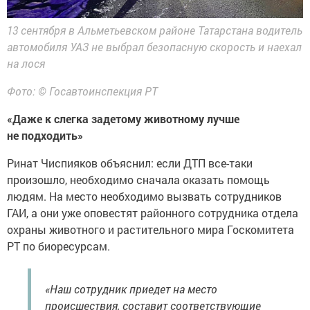
13 сентября в Альметьевском районе Татарстана водитель
автомобиля УАЗ не выбрал безопасную скорость и наехал
на лося
Фото: © Госавтоинспекция РТ
«Даже к слегка задетому животному лучше
не подходить»
Ринат Чиспияков объяснил: если ДТП все-таки
произошло, необходимо сначала оказать помощь
людям. На место необходимо вызвать сотрудников
ГАИ, а они уже оповестят районного сотрудника отдела
охраны животного и растительного мира Госкомитета
РТ по биоресурсам.
«Наш сотрудник приедет на место
происшествия, составит соответствующие