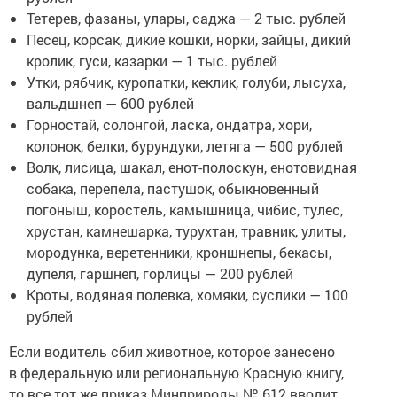
Тетерев, фазаны, улары, саджа — 2 тыс. рублей
Песец, корсак, дикие кошки, норки, зайцы, дикий
кролик, гуси, казарки — 1 тыс. рублей
Утки, рябчик, куропатки, кеклик, голуби, лысуха,
вальдшнеп — 600 рублей
Горностай, солонгой, ласка, ондатра, хори,
колонок, белки, бурундуки, летяга — 500 рублей
Волк, лисица, шакал, енот-полоскун, енотовидная
собака, перепела, пастушок, обыкновенный
погоныш, коростель, камышница, чибис, тулес,
хрустан, камнешарка, турухтан, травник, улиты,
мородунка, веретенники, кроншнепы, бекасы,
дупеля, гаршнеп, горлицы — 200 рублей
Кроты, водяная полевка, хомяки, суслики — 100
рублей
Если водитель сбил животное, которое занесено
в федеральную или региональную Красную книгу,
то все тот же приказ Минприроды № 612 вводит