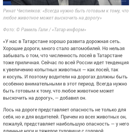
Ринат Чиспияков: «Всегда нужно быть готовым к тому, что
любое животное может выскочить на дорогу»
Фото: © Рамиль Гали / «Татар-информ»
«У нас в Татарстане хорошо развита дорожная сеть.
Хорошие дороги, много стало автомобилей. Но нельзя
забывать о том, что численность лосей в Татарстане
тоже приличная. Сейчас по всей России идет тенденция
к увеличению копытных животных — как лосей, так
и косуль. И поэтому водители на дорогах должны быть
особенно внимательными в этот период. Всегда нужно
быть готовым к тому, что любое животное может
выскочить на дорогу», — добавил он.
Лось на дороге представляет опасность не только для
себя, но и для водителей. Причем из всех животных он,
пожалуй, представляет наибольшую опасность — у него
длинные ноги и тяжелое туловище с головой,