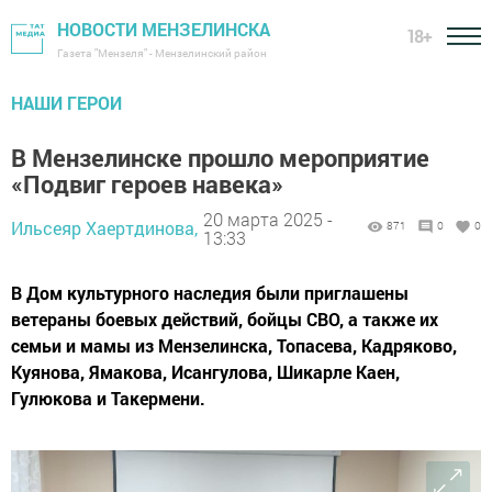
НОВОСТИ МЕНЗЕЛИНСКА
18+
Газета "Мензеля" - Мензелинский район
НАШИ ГЕРОИ
В Мензелинске прошло мероприятие
«Подвиг героев навека»
20 марта 2025 -
Ильсеяр Хаертдинова,
871
0
0
13:33
В Дом культурного наследия были приглашены
ветераны боевых действий, бойцы СВО, а также их
семьи и мамы из Мензелинска, Топасева, Кадряково,
Куянова, Ямакова, Исангулова, Шикарле Каен,
Гулюкова и Такермени.