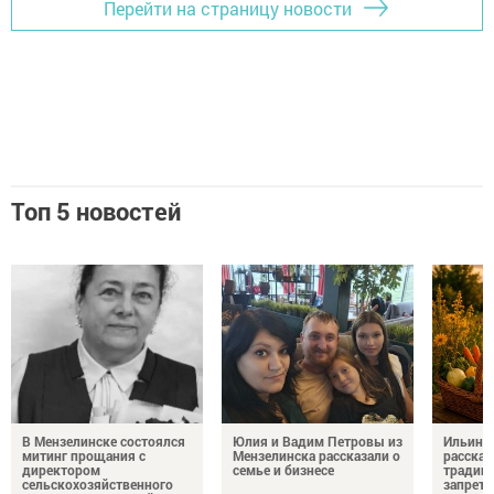
Перейти на страницу новости
Топ 5 новостей
В Мензелинске состоялся
Юлия и Вадим Петровы из
Ильин д
митинг прощания с
Мензелинска рассказали о
рассказ
директором
семье и бизнесе
традици
сельскохозяйственного
запрета