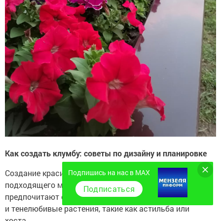
Как создать клумбу: советы по дизайну и планировке
Создание красивой клумбы начинается с выбора
Подпишись на нас в MAX
подходящего места. Большинство цветов
Подписаться
предпочитают солнечные участки, но есть
и тенелюбивые растения, такие как астильба или
хоста.