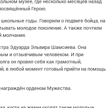
ольном музее, где несколько месяцев назад
 посвящённый Герою.
школьные годы. Говорили о подвиге бойца, на
тывать молодое поколение. А также почтили
й молчания.
стра Эдуарда Эльвира Шамсиева. Она
брым и отзывчивым человеком. И при
олга он провял себя как грамотный,
, в любой момент готовый прийти на помощь
 награждён орденом Мужества.
за, когда из жизни уходят такие молодые,