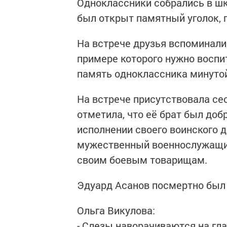
Одноклассники собрались в шк
был открыт памятный уголок,
На встрече друзья вспоминали 
примере которого нужно воспи
память одноклассника минуто
На встрече присутствовала се
отметила, что её брат был до
исполнении своего воинского д
мужественный военнослужащий
своим боевым товарищам.
Эдуард Асанов посмертно был
Ольга Викулова:
- Слезы наворачиваются на гла