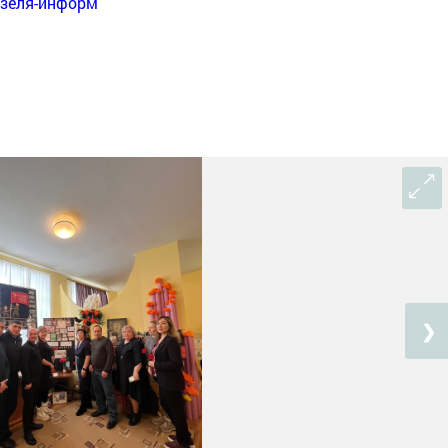
нзеля-информ
❯