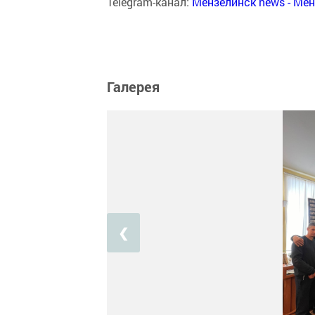
Telegram-канал:
Мензелинск news - Ме
Галерея
❮