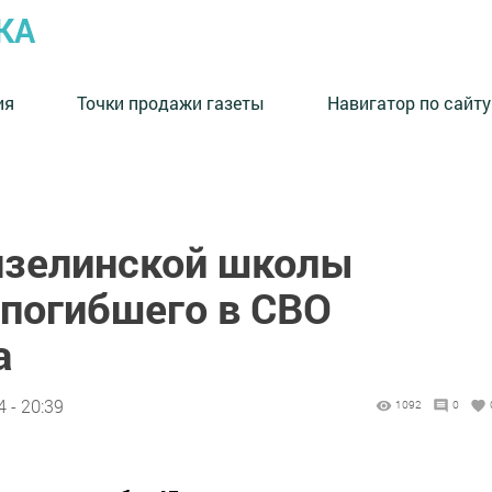
КА
ия
Точки продажи газеты
Навигатор по сайту
нзелинской школы
 погибшего в СВО
а
 - 20:39
1092
0