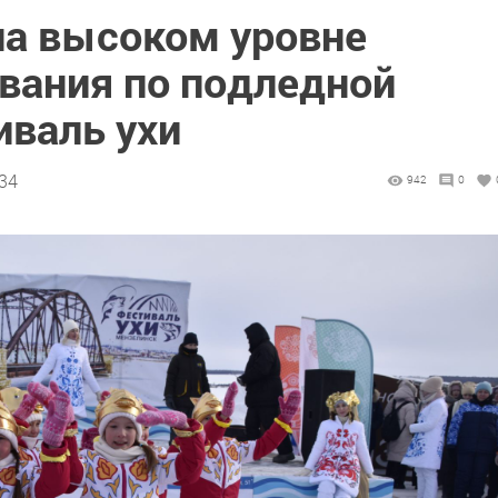
на высоком уровне
вания по подледной
иваль ухи
:34
942
0