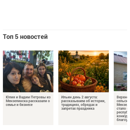
Топ 5 новостей
Юлия и Вадим Петровы из
Ильин день 2 августа:
Верхне
Мензелинска рассказали о
рассказываем об истории,
сельско
семье и бизнесе
традициях, обрядах и
Мензели
запретах праздника
стало п
республ
конкурс
благоус