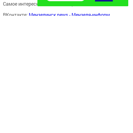
Самое интересное в наших социальных сетях:
ВКонтакте:
Мензелинск news - Мензеля-информ
MAX:
Новости Мензелинска - Мензеля онлайн
Одноклассники:
ok.ru/menzelinsk
Telegram-канал:
Мензелинск news - Мензеля-информ
Перейти на страницу новости