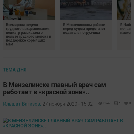
Всемирная неделя
В Мензелинском районе
В Набе
грудного вскармливания:
перед судом предстанет
появитс
педиатр рассказала о
водитель погрузчика
национ
пользе грудного молока и
поддержке кормящих
мам
ТЕМА ДНЯ
В Мензелинске главный врач сам
работает в «красной зоне»..
Ильшат Вагизов,
27 ноября 2020 - 15:02
3547
1
0