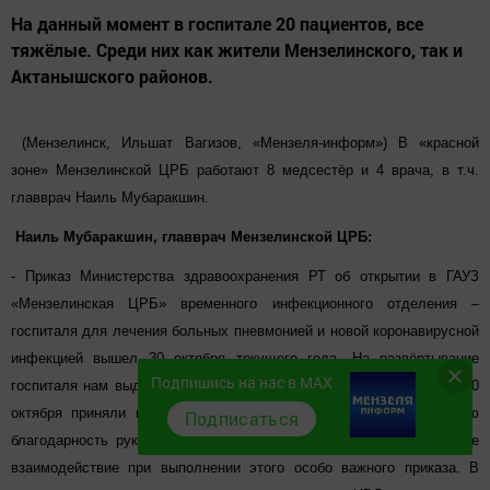
На данный момент в госпитале 20 пациентов, все
тяжёлые. Среди них как жители Мензелинского, так и
Актанышского районов.
(Мензелинск, Ильшат Вагизов, «Мензеля-информ») В «красной
зоне» Мензелинской ЦРБ работают 8 медсестёр и 4 врача, в т.ч.
главврач Наиль Мубаракшин.
Наиль Мубаракшин, главврач Мензелинской ЦРБ
:
- Приказ Министерства здравоохранения РТ об открытии в ГАУЗ
«Мензелинская ЦРБ» временного инфекционного отделения –
госпиталя для лечения больных пневмонией и новой коронавирусной
инфекцией вышел 30 октября текущего года. На развёртывание
Подпишись на нас в MAX
госпиталя нам выделили всего двое суток, мы все успели и уже 30
октября приняли первых пациентов. Еще раз выражаю огромную
Подписаться
благодарность руководству района, предпринимателям за активное
взаимодействие при выполнении этого особо важного приказа. В