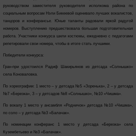
руководством заместителя руководителя исполкома района по
социальным вопросам Нэли Бикеевой оценивало лучших вокалистов,
танцоров и конферансье. Юные таланты радовали яркой радугой
номеров. Выступлению предшествовала большая подготовительная
работа. Участники конкурса шили костюмы, ежедневно с педагогами
репетировали свои номера, чтобы в итоге стать лучшими.
Победители конкурса:
Гран-при удостоился Радиф Шакирьянов из детсада «Солнышко»
села Коноваловка.
По хореографии: 1 место – у детсада №5 «Зоренька», 2 – у детсада
№7 «Березка», 3 – у детсадов №8 «Солнышко», №10 «Чишма».
По вокалу 1 место у ансамбля «Родничок» детсада №10 «Чишма»,
по соло – у детсада №3 «Балачак».
По номинации конферанс 1 место у детсада «Березка» села
Кузембетьево и №3 «Балачак».