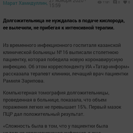
27 ноября 2020 -
Марат Хамидуллин,
1181
0
0
15:59
Долгожительница не нуждалась в подаче кислорода,
ее вылечили, не прибегая к интенсивной терапии.
Из временного инфекционного госпиталя казанской
клинической больницы № 16 выписали столетнюю
пациентку, которая победила новую коронавирусную
инфекцию. Об этом корреспонденту ИА «Татар-информ»
рассказала терапевт клиники, лечащий врач пациентки
Рамиля Зарипова.
Компьютерная томография долгожительницы,
проведенная в больнице, показала, что объем
поражения легких не превышает 15%. Первый мазок
ПЦР дал положительный результат.
«Сложность была в том, что у пациентки была
не только коронавирусная инфекция, а еще