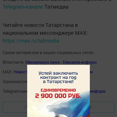
Telegram-канале
Татмедиа
Читайте новости Татарстана в
национальном мессенджере MАХ:
https://max.ru/tatmedia
Самое интересное в наших социальных сетях:
ВКонтакте:
Мензелинск news - Мензеля-информ
MAX:
Новости Мензелинска - Мензеля онлайн
Одноклассники:
ok.ru/menzelinsk
Telegram-канал:
Мензелинск news - Мензеля-информ
Перейти на страницу новости