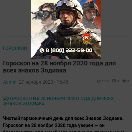
ГОРОСКОП
Гороскоп на 28 ноября 2020 года для
всех знаков Зодиака
Admin,
27 ноября 2020 - 15:46
1336
0
0
Чистый гармоничный день для всех Знаков Зодиака.
Гороскоп на 28 ноября 2020 года уверен — он