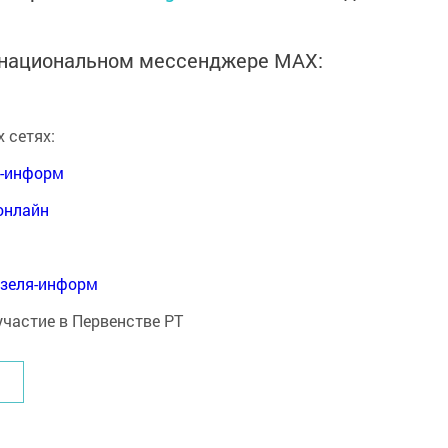
в национальном мессенджере MАХ:
 сетях:
я-информ
онлайн
нзеля-информ