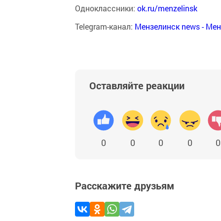
Одноклассники:
ok.ru/menzelinsk
Telegram-канал:
Мензелинск news - Ме
Оставляйте реакции
0
0
0
0
0
Расскажите друзьям