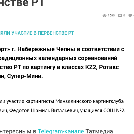
нстве РТ
1590
0
рт» г. Набережные Челны в соответствии с
радиционных календарных соревнований
тво РТ по картингу в классах KZ2, Ротакс
ни, Супер-Мини.
ли участие картингисты Мензелинского картингклуба
вич, Федотов Шамиль Витальевич, учащиеся СОШ №2.
интересным в
Telegram-канале
Татмедиа