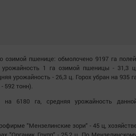
о озимой пшенице: обмолочено 9197 га полей
 урожайность 1 га озимой пшеницы - 31,3 ц
няя урожайность - 26,3 ц. Горох убран на 935 г
 - 592 тонн).
 на 6180 га, средняя урожайность данно
рофирме "Мензелинские зори" - 45 ц, хозяйств
вах "Органик Групп" - 25,2 ц. По Мензелинском