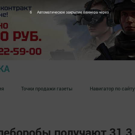
5
Автоматическое закрытие баннера через
КА
ия
Точки продажи газеты
Навигатор по сайту
леборобы получают 31,3