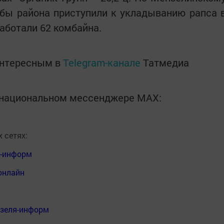
робы района приступили к укладыванию рапса 
работали 62 комбайна.
интересным в
Telegram-канале
Татмедиа
в национальном мессенджере MАХ:
 сетях:
я-информ
онлайн
нзеля-информ