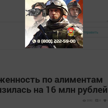
Отправить
Авторизоваться
лженность по алиментам
изилась на 16 млн рублей
2032
0