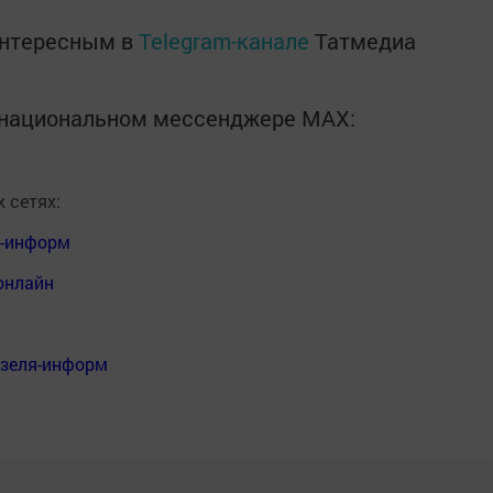
интересным в
Telegram-канале
Татмедиа
в национальном мессенджере MАХ:
 сетях:
я-информ
онлайн
нзеля-информ