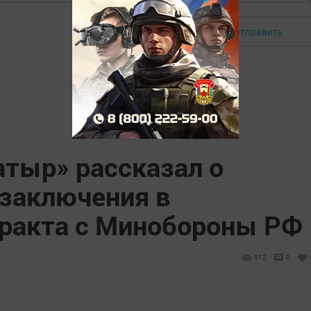
Отправить
Авторизоваться
атыр» рассказал о
заключения в
тракта с Минобороны РФ
512
0