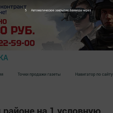
4
Автоматическое закрытие баннера через
КА
ия
Точки продажи газеты
Навигатор по сайту
 районе на 1 условную