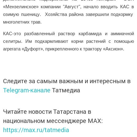
«
Мензелинское
»
компании "Август", начало
вводить КАС в
озим
ую
пшениц
у
. Хозяйства района завершили подкормку
многолетних трав.
КАС-это разбавленный раствор карбамида и аммиачной
селитры.
Им подкармливают
корни растений с помощью
агрегата
«Дуфорт»
, прикрепленного к тракт
ор
у
«Аксион»
.
Следите за самым важным и интересным в
Telegram-канале
Татмедиа
Читайте новости Татарстана в
национальном мессенджере MАХ:
https://max.ru/tatmedia