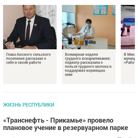
Глава Аюского сельского
Всемирная неделя
В Менз
поселения рассказал о
грудного вскармливания:
муници
себе и своей работе
педиатр рассказала о
«Работа
пользе грудного молока и
поддержке кормящих
мам
ЖИЗНЬ РЕСПУБЛИКИ
«Транснефть - Прикамье» провело
плановое учение в резервуарном парке