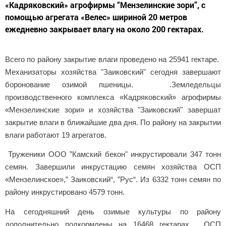
«Кадряковский» агрофирмы “Мензелинские зори”, с
помощью агрегата «Велес» шириной 20 метров
ежедневно закрывает влагу на около 200 гектарах.
Всего по району закрытие влаги проведено на 25941 гектаре.
Механизаторы хозяйства "
З
аиковский" сегодня заверша
ю
т
боронование озимой пшеницы. .Земледельцы
производственного комплекса
«
Кадряковск
ий»
агрофирмы
«М
е
н
зелинские зори
» и хозяйства
"
З
аиковский" завершат
закрытие влаги в ближайшие два дня
.
По району на закрытии
влаги работают 19 агрегатов.
Труженики ООО ”Камский бекон" инкрустировали 347 тонн
семян. Завершили инкрустацию семян хозяйства ОСП
«
Мензелинское
»
,”
З
аиковск
ий
“, ”
Рус
“. Из 6332 тонн семян по
району инкрустировано 4579 тонн.
На сегодняшний день
озимые культуры по району
дополнительно
подкормлены
на 16468 гектарах. ОСП