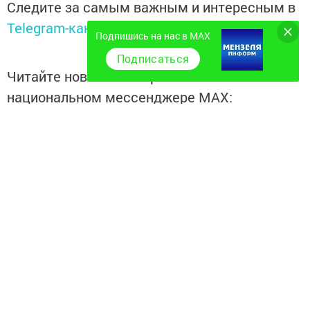
Следите за самым важным и интересным в
Telegram-канале
Татмедиа
Подпишись на нас в MAX
Подписаться
Читайте новости Татарстана в
национальном мессенджере MАХ:
https://max.ru/tatmedia
Самое интересное в наших социальных сетях:
ВКонтакте:
Мензелинск news - Мензеля-информ
MAX:
Новости Мензелинска - Мензеля онлайн
Одноклассники:
ok.ru/menzelinsk
Telegram-канал:
Мензелинск news - Мензеля-информ
Перейти на страницу новости