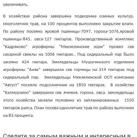
увеличивать.
В хозяйствах района завершена подкормка озимых культур,
многолетних трав, на 100 процентов выполнено закрытие влаги.
По району посеяно яровой пшеницы-7097, гороха-1076,яровой
пшеницы-845, овса-127 гектаров. Производственный комплекс
“Кадряково” агрофирмы ”Мензелинские зори" провел сев
сахарной свеклы на 1006 гектарах.. Под сидеральный пар было
засеяно 424 гектара. Земледельцы Мушугинского отделения
агрофирмы “Аняк” завершили сев горчицы на 319 гектарах под
сидеральный пар. Земледельцы Мензелинской ОСП компании
"Август" посеяли подсолнечник на 1850 гектарах. В хозяйстве
"Калмурзино" завершили сев ячменя, гороха, овса, земледельцы
этого хозяйства засеяли половину из запланированных 1550
гектаров рапса. План посева однолетних трав по району выполнен
на 83 процента.
Следите за самым важным и интересным в