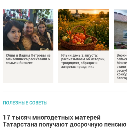
Юлия и Вадим Петровы из
Ильин день 2 августа:
Верхне
Мензелинска рассказали о
рассказываем об истории,
сельско
семье и бизнесе
традициях, обрядах и
Мензели
запретах праздника
стало п
республ
конкурс
благоус
ПОЛЕЗНЫЕ СОВЕТЫ
17 тысяч многодетных матерей
Татарстана получают досрочную пенсию