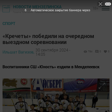
НОВОСТИ МЕНЗЕЛИНСКА
18+
5
Автоматическое закрытие баннера через
Газета "Мензеля" - Мензелинский район
СПОРТ
«Кречеты» победили на очередном
выездном соревновании
30 сентября 2024 -
Ильшат Вагизов,
784
0
0
14:05
Воспитанники СШ «Юность» ездили в Менделеевск