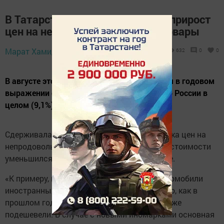
В Татарстане снизился годовой прирост
цен на непродовольственные товары
30 сентября 2024 -
Марат Хамидуллин,
632
0
0
11:24
В августе этого года в Татарстане инфляция в годовом
выражении составила 9%. Это ниже, чем по России в
целом (9,1%).
Сдерживала инфляцию в основном динамика цен на
непродовольственные товары. Прирост их стоимости
уменьшился с 5,3% в июле до 4,8% в августе.
«К примеру, в августе этого года новые автомобили
иностранных марок дорожали не так сильно, как в
прошлом году, а подержанные иномарки даже
подешевели. В случае с новыми иномарками основная