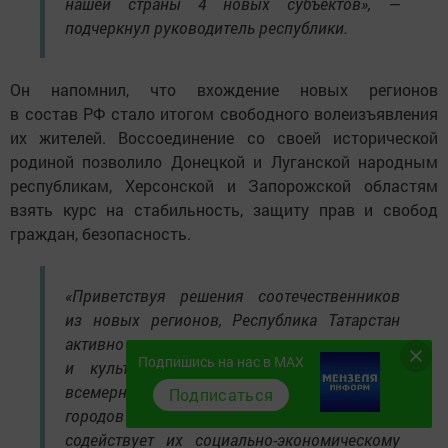
нашей страны 4 новых субъектов», —
подчеркнул руководитель республики.
Он напомнил, что вхождение новых регионов
в состав РФ стало итогом свободного волеизъявления
их жителей. Воссоединение со своей исторической
родиной позволило Донецкой и Луганской народным
республикам, Херсонской и Запорожской областям
взять курс на стабильность, защиту прав и свобод
граждан, безопасность.
«Приветствуя решения соотечественников
из новых регионов, Республика Татарстан
активно развивает гуманитарное
Подпишись на нас в MAX
и культурное сотрудничество, оказывает
всемерную поддержку жителям подшефных
Подписаться
городов — Лисичанска и Рубежного,
содействует их социально-экономическому