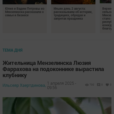
Юлия и Вадим Петровы из
Ильин день 2 августа:
Верхне
Мензелинска рассказали о
рассказываем об истории,
сельско
семье и бизнесе
традициях, обрядах и
Мензели
запретах праздника
стало п
республ
конкурс
благоус
ТЕМА ДНЯ
Жительница Мензелинска Люзия
Фаррахова на подоконнике вырастила
клубнику
1 апреля 2025 -
Ильсеяр Хаертдинова,
700
0
0
09:56