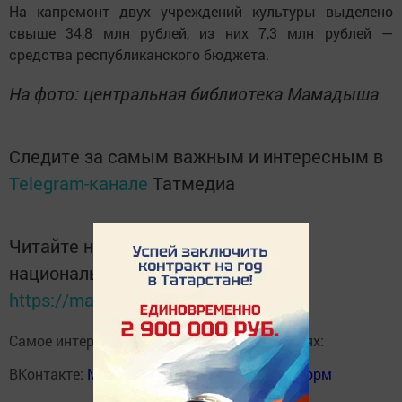
На капремонт двух учреждений культуры выделено
свыше 34,8 млн рублей, из них 7,3 млн рублей —
средства республиканского бюджета.
На фото: центральная библиотека Мамадыша
Следите за самым важным и интересным в
Telegram-канале
Татмедиа
Читайте новости Татарстана в
национальном мессенджере MАХ:
https://max.ru/tatmedia
Самое интересное в наших социальных сетях:
ВКонтакте:
Мензелинск news - Мензеля-информ