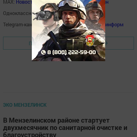
MAX:
Новости Мензелинска - Мензеля онлайн
Одноклассники:
ok.ru/menzelinsk
Telegram-канал:
Мензелинск news - Мензеля-информ
Перейти на страницу новости
ЭКО МЕНЗЕЛИНСК
В Мензелинском районе стартует
двухмесячник по санитарной очистке и
благоустройству