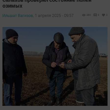
озимых
Ильшат Вагизов,
1 апреля 2025 - 09:57
480
0
0