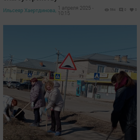
1 апреля 2025 -
Ильсеяр Хаертдинова,
564
0
0
10:15