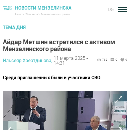
НОВОСТИ МЕНЗЕЛИНСКА
18+
Газета "Мензеля" - Мензелинский район
ТЕМА ДНЯ
Айдар Метшин встретился с активом
Мензелинского района
11 марта 2025 -
Ильсеяр Хаертдинова,
762
0
0
14:31
Среди приглашенных были и участники СВО.
❮
❯