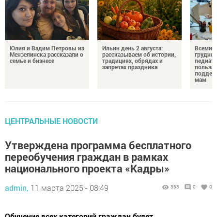
Юлия и Вадим Петровы из
Ильин день 2 августа:
Всемир
Мензелинска рассказали о
рассказываем об истории,
грудног
семье и бизнесе
традициях, обрядах и
педиатр
запретах праздника
пользе 
поддер
мам
ЦЕНТРАЛЬНЫЕ НОВОСТИ
Утверждена программа бесплатного
переобучения граждан в рамках
национального проекта «Кадры»
admin,
11 марта 2025 - 08:49
353
0
0
Обучение всех категорий граждан будет