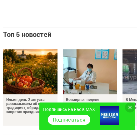
Топ 5 новостей
Ильин день 2 августа:
Всемирная неделя
В Менз
рассказываем об истории,
грудного вскармливания:
перед с
традициях, обрядах и
педиатр рассказала о
водител
Подпишись на нас в MAX
запретах праздника
пользе грудного молока и
поддержке кормящих
Подписаться
мам