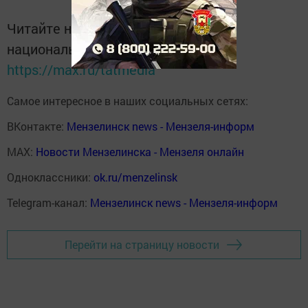
Читайте новости Татарстана в
национальном мессенджере MАХ:
https://max.ru/tatmedia
Самое интересное в наших социальных сетях:
ВКонтакте:
Мензелинск news - Мензеля-информ
MAX:
Новости Мензелинска - Мензеля онлайн
Одноклассники:
ok.ru/menzelinsk
Telegram-канал:
Мензелинск news - Мензеля-информ
Перейти на страницу новости