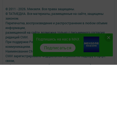
© 2011 - 2026. Мензеля. Все права защищены.
© ТАТМЕДИА. Все материалы, размещенные на сайте, защищены
законом.
Перепечатка, воспроизведение и распространение в любом объеме
информации,
размещенной на сайте, возможна только с письменного согласия
редакций СМИ.
Подпишись на нас в MAX
При поддержке Республиканского агентства по печати и массовым
коммуникациям.
Подписаться
Наименование СМИ: Минзэлэ (Мензеля)
СМИ зарегистрировано Федеральной службой по надзору в сфере
связи,
информационных технологий и массовых коммуникаций
запись о регистрации СМИ ЭЛ № ФС 77 - 47617 от 06.12.2011
ФИО главного редактора: Шагиев Ильдус Ильязович
Адрес редакции: 423700, Российская Федерация, Республика
Татарстан, Мензелинский район, г. Мензелинск, ул. Тукая, д. 19
Телефон редакции: (85555) 3-26-46
Электронная почта филиала: menzela@mail.ru
Для сообщений о фактах коррупции: menzela@mail.ru
Учредитель СМИ: АО «ТАТМЕДИА»
Антикоррупционная политика
АО «ТАТМЕДИА» использует «cookie»
для персонализации сервисов и