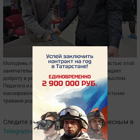
Молодежь гордится тем, что можем быть частью этой
замечательной инициативы, которая превращает
доброту в реальность и наполняет жизнь смыслом.
Педагоги и студенты научились плетению
маскировочных сетей и фасовке чая с душистыми
травами родного края для бойцов на СВО.
Следите за самым важным и интересным в
Telegram-канале
Татмедиа