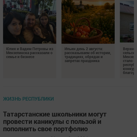
Юлия и Вадим Петровы из
Ильин день 2 августа:
Верхне
Мензелинска рассказали о
рассказываем об истории,
сельско
семье и бизнесе
традициях, обрядах и
Мензели
запретах праздника
стало п
республ
конкурс
благоус
ЖИЗНЬ РЕСПУБЛИКИ
Татарстанские школьники могут
провести каникулы с пользой и
пополнить свое портфолио