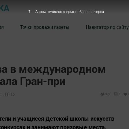
КА
6
Автоматическое закрытие баннера через
ия
Точки продажи газеты
Навигатор по сайту
ва в международном
ала Гран-при
 - 10:13
972
0
тели и учащиеся Детской школы искусств
конкурсах и занимают призовые места.