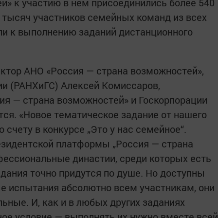
й» к участию в нем присоединились более 540
6 тысяч участников семейных команд из всех
ли к выполнению заданий дистанционного
ктор АНО «Россия — страна возможностей»,
ии (РАНХиГС) Алексей Комиссаров,
ия — страна возможностей» и Госкорпорации
ся. «Новое тематическое задание от нашего
 счету в конкурсе „Это у нас семейное“.
езидентской платформы „Россия — страна
фессиональные династии, среди которых есть
дания точно придутся по душе. Но доступны
е испытания абсолютно всем участникам, они
ьные. И, как и в любых других заданиях
ное условие — выполнять их нужно вместе всей