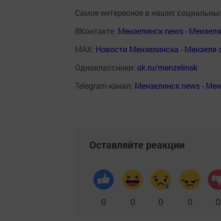
Самое интересное в наших социальных
ВКонтакте:
Мензелинск news - Мензел
MAX:
Новости Мензелинска - Мензеля 
Одноклассники:
ok.ru/menzelinsk
Telegram-канал:
Мензелинск news - Ме
Оставляйте реакции
0
0
0
0
0