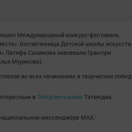
 прошел Международный конкурс-фестиваль
месте». Воспитанница Детской школы искусств
» Латифа Салимова завоевала Гран-при
алья Муринова).
спехов во всех начинаниях и творческих побед
интересным в
Telegram-канале
Татмедиа
в национальном мессенджере MАХ: