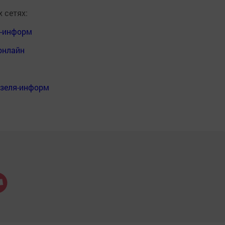
 сетях:
я-информ
онлайн
нзеля-информ