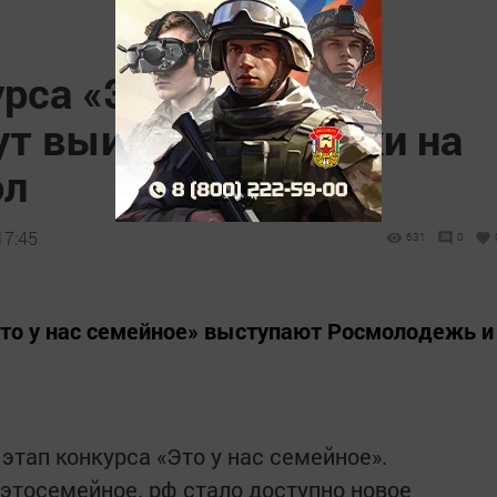
рса «Это у нас
ут выиграть поездки на
ол
17:45
631
0
Это у нас семейное» выступают Росмолодежь и
тап конкурса «Это у нас семейное».
 этосемейное. рф стало доступно новое