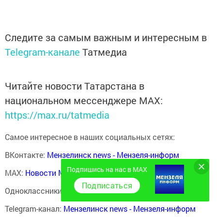
Следите за самым важным и интересным в
Telegram-канале
Татмедиа
Читайте новости Татарстана в
национальном мессенджере MАХ:
https://max.ru/tatmedia
Самое интересное в наших социальных сетях:
ВКонтакте:
Мензелинск news - Мензеля-информ
Подпишись на нас в MAX
MAX:
Новости Мензелинска - Мензеля онлайн
Подписаться
Одноклассники:
ok.ru/menzelinsk
Telegram-канал:
Мензелинск news - Мензеля-информ