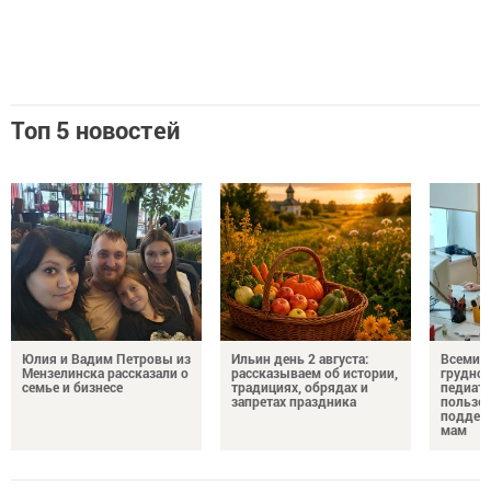
Топ 5 новостей
Юлия и Вадим Петровы из
Ильин день 2 августа:
Всемир
Мензелинска рассказали о
рассказываем об истории,
грудног
семье и бизнесе
традициях, обрядах и
педиатр
запретах праздника
пользе 
поддер
мам