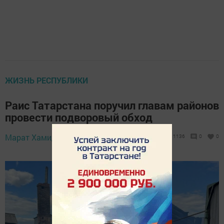
ЖИЗНЬ РЕСПУБЛИКИ
Раис Татарстана поручил главам районов
провести подворовый обход
19 июня 2023 -
Марат Хамидуллин,
1136
0
0
10:20