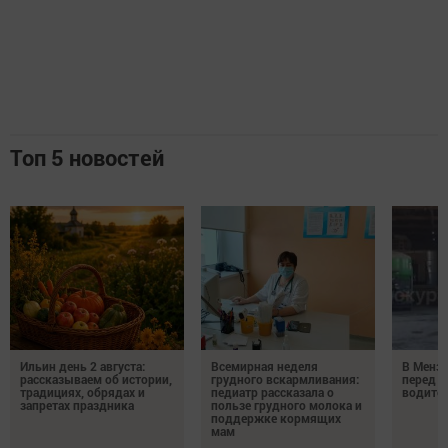
Топ 5 новостей
Ильин день 2 августа:
Всемирная неделя
В Менз
рассказываем об истории,
грудного вскармливания:
перед с
традициях, обрядах и
педиатр рассказала о
водител
запретах праздника
пользе грудного молока и
поддержке кормящих
мам