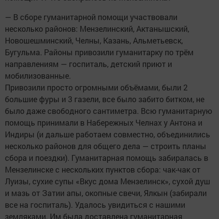
— В сборе гуманитарной помощи участвовали
несколько районов: Мензелинский, Актанышский,
Новошешминский, Челны, Казань, Альметьевск,
Бугульма. Районы привозили гуманитарку по трём
направлениям — госпиталь, детский приют и
мобилизованные.
Привозили просто огромными объёмами, были 2
большие фуры и 3 газели, все было забито битком, не
было даже свободного сантиметра. Всю гуманитарную
помощь принимали в Набережных Челнах у Антона и
Индиры (и дальше работаем совместно, объединились
несколько районов для общего дела — строить планы
сбора и поездки). Гуманитарная помощь забиралась в
Мензелинске с нескольких пунктов сбора: чак-чак от
Луизы, сухие супы «Вкус дома Мензелинск», сухой душ
и мазь от Затии апы, окопные свечи, Ялкын (забирали
все на госпиталь). Удалось увидиться с нашими
земляками. Им была доставлена гуманитарная