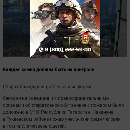
Каждая семья должна быть на контроле
(Марат Хамидуллин, «Мензеля-информ»).
Сегодня на совещании с правоохранительными
органами об оперативной обстановке с пожаром было
доложено в МЧС Республики Татарстан. Накануне
в Тукаевском районе пожар унес жизни семи человек,
в том числе четверых детей.