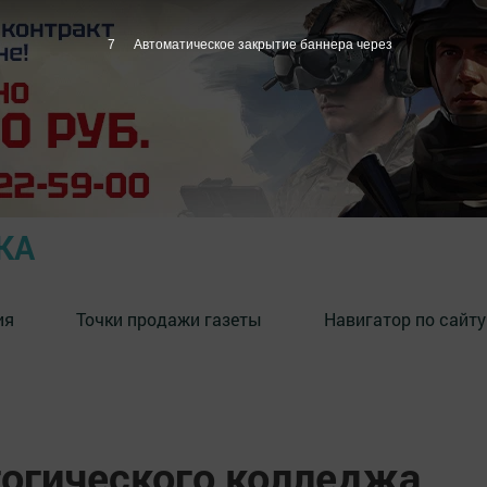
6
Автоматическое закрытие баннера через
КА
ия
Точки продажи газеты
Навигатор по сайту
гогического колледжа