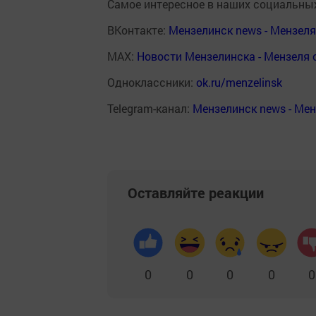
Самое интересное в наших социальных
ВКонтакте:
Мензелинск news - Мензел
MAX:
Новости Мензелинска - Мензеля 
Одноклассники:
ok.ru/menzelinsk
Telegram-канал:
Мензелинск news - Ме
Оставляйте реакции
0
0
0
0
0