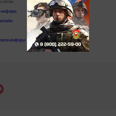
 сетях:
я-информ
онлайн
нзеля-информ