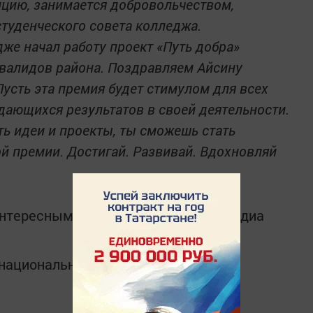
цию, занимается добровольчеством,
туденческого совета колледжа.
дже начал работу проект «Путь добра»
нвалидов района. Поздравляем Айсину
Пусть эта премия будет стимулом для всех
ающихся результатов в своей деятельности.
сть идеи и проекты, ты сможешь стать
й премии. Достигай. Развивай. Вдохновляй
интересным в
Telegram-канале
Татмедиа
в национальном мессенджере MАХ: