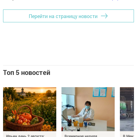
Перейти на страницу новости
Топ 5 новостей
Ильин день 2 августа:
Всемирная неделя
В Менз