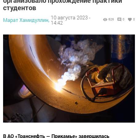
организовало прохождение практики
студентов
10 августа 2023 -
Марат Хамидуллин,
626
0
0
14:42
В АО «Транснефть — Прикамье» завершилась