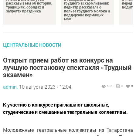
рассказываем об истории,
грудного вскармливания:
перед с
традициях, обрядах и
педиатр рассказала о
водител
запретах праздника
пользе грудного молока и
поддержке кормящих
мам
ЦЕНТРАЛЬНЫЕ НОВОСТИ
Открыт прием работ на конкурс на
лучшую постановку спектакля «Трудный
экзамен»
admin,
10 августа 2023 - 12:04
530
0
0
К участию в конкурсе приглашают школьные,
студенческие и смешанные театральные коллективы.
Молодежные театральные коллективы из Татарстана