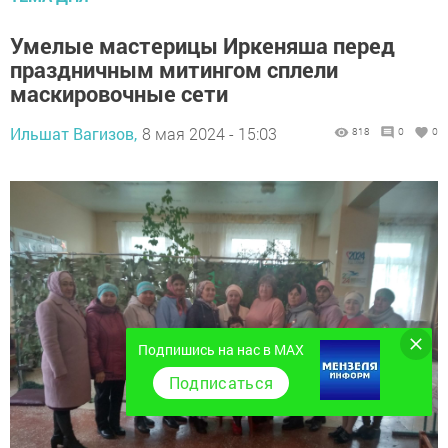
Умелые мастерицы Иркеняша перед
праздничным митингом сплели
маскировочные сети
Ильшат Вагизов,
8 мая 2024 - 15:03
818
0
0
Подпишись на нас в MAX
Подписаться