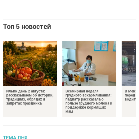
Топ 5 новостей
Ильин день 2 августа:
Всемирная неделя
В Менз
рассказываем об истории,
грудного вскармливания:
перед с
традициях, обрядах и
педиатр рассказала о
водител
запретах праздника
пользе грудного молока и
поддержке кормящих
мам
ТЕМА ДНЯ