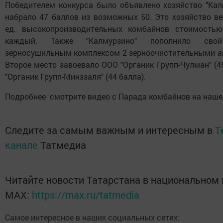
Победителем конкурса было объявлено хозяйство "Калм
набрало 47 баллов из возможных 50. Это хозяйство ве
ед. высокопроизводительных комбайнов стоимостью
каждый. Также "Калмурзино" пополнило сво
зерносушильным комплексом 2 зерноочистительными аг
Второе место завоевало ООО "Органик Групп-Чулман" (45 
"Органик Групп-Минззаля" (44 балла).
Подробнее смотрите видео с Парада комбайнов на наше
Следите за самым важным и интересным в
T
канале
Татмедиа
Читайте новости Татарстана в национальном
MАХ:
https://max.ru/tatmedia
Самое интересное в наших социальных сетях: