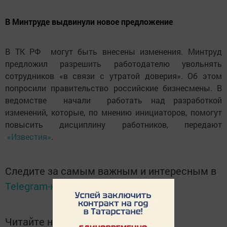
В Минтруде выдвинули новое предложение
В ТК РФ могут быть внесены изменения. Минтруд
предложил разрешить работодателю увольнять
сотрудников «в связи с утратой доверия». Об этом
попросили правительство российские бизнесмены. В
ведомстве начали работать над разработкой
изменений, которые, по мнению инициаторов, помогут
повысить дисциплину работников, передают
«Известия»
.
Следите за самым важным и интересным в
Telegram-канале
Татмедиа
Читайте новости Татарстана в