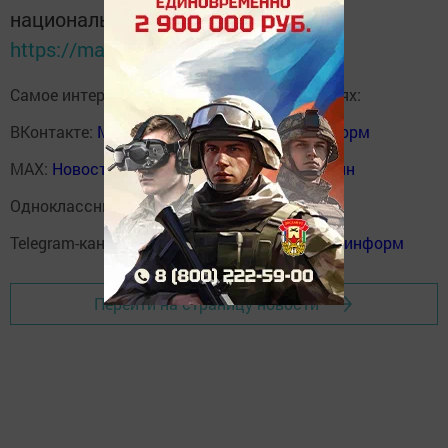
национальном мессенджере MАХ:
https://max.ru/tatmedia
Самое интересное в наших социальных сетях:
ВКонтакте:
Мензелинск news - Мензеля-информ
MAX:
Новости Мензелинска - Мензеля онлайн
Одноклассники:
ok.ru/menzelinsk
Telegram-канал:
Мензелинск news - Мензеля-информ
Перейти на страницу новости