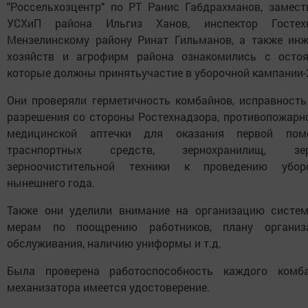
"Россельхозцентр" по РТ Ранис Габдрахманов, замест
УСХиП района Ильгиз Ханов, инспектор Госте
Мензелинскому району Ринат Гильманов, а также ин
хозяйств и агрофирм района ознакомились с остоя
которые должны принятьучастие в уборочной кампании-
Они проверяли герметичность комбайнов, исправность 
разрешения со стороны Ростехнадзора, противопожарно
медицинской аптечки для оказания первой помо
траснпортных средств, зернохранилищ, з
зерноочистительной техники к проведению убор
нынешнего года.
Также они уделили внимание на организацию систе
мерам по поощрению работников, плану организ
обслуживания, наличию униформы и т.д.
Была проверена работоспособность каждого комб
механизатора имеется удостоверение.