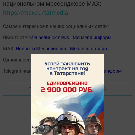
национальном мессенджере MАХ:
https://max.ru/tatmedia
Самое интересное в наших социальных сетях:
ВКонтакте:
Мензелинск news - Мензеля-информ
MAX:
Новости Мензелинска - Мензеля онлайн
Одноклассники:
ok.ru/menzelinsk
Telegram-канал:
Мензелинск news - Мензеля-информ
Перейти на страницу новости