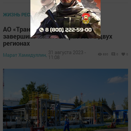
ЖИЗНЬ РЕСПУБЛИКИ
АО «Транснефть — Прикамье»
завершило плановые работы в двух
регионах
31 августа 2023 -
Марат Хамидуллин,
830
0
0
11:08