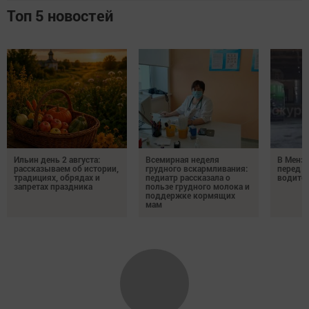
Топ 5 новостей
Ильин день 2 августа:
Всемирная неделя
В Менз
рассказываем об истории,
грудного вскармливания:
перед с
традициях, обрядах и
педиатр рассказала о
водител
запретах праздника
пользе грудного молока и
поддержке кормящих
мам