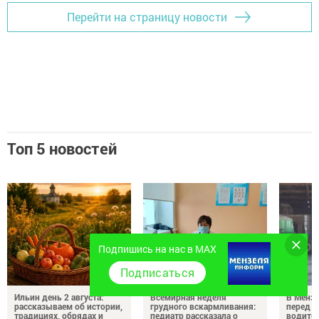
Перейти на страницу новости
Топ 5 новостей
Подпишись на нас в MAX
Подписаться
Ильин день 2 августа:
Всемирная неделя
В Менз
рассказываем об истории,
грудного вскармливания:
перед с
традициях, обрядах и
педиатр рассказала о
водител