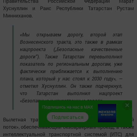
Правительства Российской Федерации Марат
Хуснуллин и Раис Республики Татарстан Рустам
Минниханов.
«Мы открываем дорогу, второй этап
Вознесенского тракта, это также в рамках
нацпроекта („Безопасные качественные
дороги“). Также Татарстан перевыполнил
показатель по региональным дорогам, уже
фактически приближается к выполнению
плана, который у нас стоял к 2030 году», —
отметил Хуснуллин. Он также подчеркнул,
что Татарстан выполнил нацпроект
«Безопасные и качественные дороги».
Подпишись на нас в MAX
Подписаться
Вылетная трасса оснащена системой «Свободный
поток», обеспечивающий безбарьерный проезд, а также
интеллектуальной транспортной системой (ИТС) для