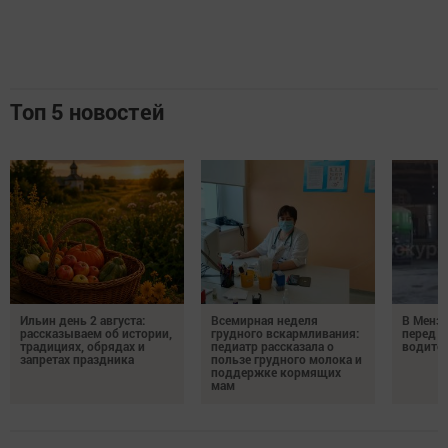
Топ 5 новостей
Ильин день 2 августа:
Всемирная неделя
В Менз
рассказываем об истории,
грудного вскармливания:
перед с
традициях, обрядах и
педиатр рассказала о
водител
запретах праздника
пользе грудного молока и
поддержке кормящих
мам