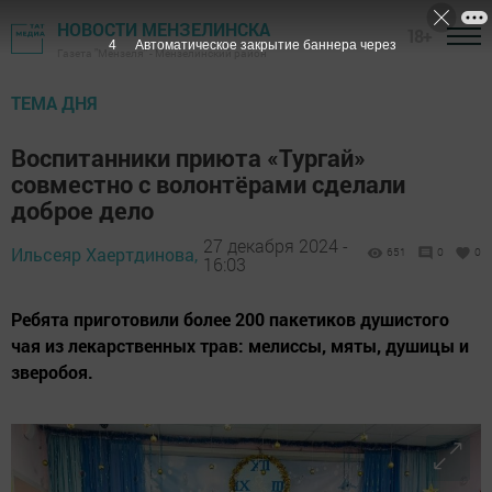
НОВОСТИ МЕНЗЕЛИНСКА
18+
3
Автоматическое закрытие баннера через
Газета "Мензеля" - Мензелинский район
ТЕМА ДНЯ
Воспитанники приюта «Тургай»
совместно с волонтёрами сделали
доброе дело
27 декабря 2024 -
Ильсеяр Хаертдинова,
651
0
0
16:03
Ребята приготовили более 200 пакетиков душистого
чая из лекарственных трав: мелиссы, мяты, душицы и
зверобоя.