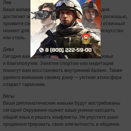
Лев
Ваше желание быть в центре внимания сегодня
достигнет апогея! Окружите себя красотой и роскошью,
проявите свои творческие способности. Это отличный
момент для самовыражения, будь то через искусство
или стиль.
Дева
Сегодня вам стоит сосредоточиться на здоровье
и благополучии. Занятия спортом или медитация
помогут вам восстановить внутренний баланс. Также
уделите внимание своему дому — уютная атмосфера
создаст гармонию.
Весы
Ваши дипломатические навыки будут востребованы
сегодня! Окружение оценит ваше умение находить
общий язык и решать конфликты. Не упустите шанс
продемонстрировать свою элегантность в общении.