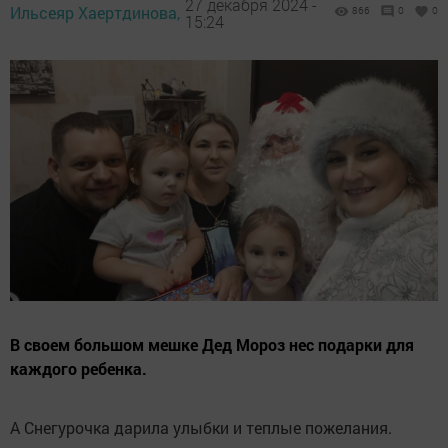
27 декабря 2024 -
Ильсеяр Хаертдинова,
866
0
0
15:24
В своем большом мешке Дед Мороз нес подарки для
каждого ребенка.
А Снегурочка дарила улыбки и теплые пожелания.