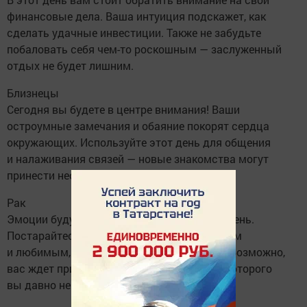
финансовые дела. Ваша интуиция подскажет, как
сделать удачные инвестиции. Также не забудьте
побаловать себя чем-то роскошным — заслуженный
отдых не будет лишним.
Близнецы
Сегодня вы будете в центре внимания! Ваши
остроумные замечания и обаяние покорят сердца
окружающих. Используйте этот день для общения
и налаживания связей — новые знакомства могут
принести неожиданные плоды.
Рак
Эмоции будут играть важную роль в этот день.
Постарайтесь уделить время своим близким
и любимым, это укрепит ваши отношения. Возможно,
вас ждет приятный сюрприз от человека, которого
вы давно не видели.