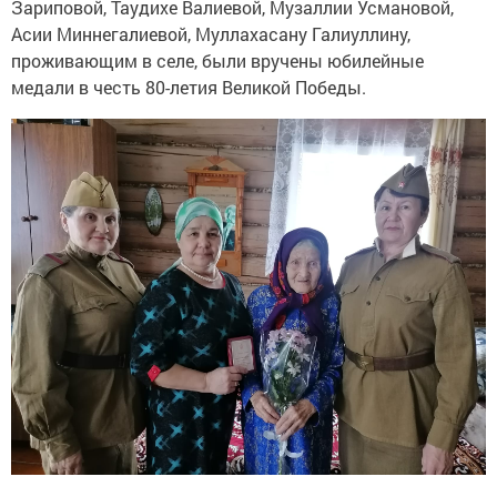
Зариповой, Таудихе Валиевой, Музаллии Усмановой,
Асии Миннегалиевой, Муллахасану Галиуллину,
проживающим в селе, были вручены юбилейные
медали в честь 80-летия Великой Победы.