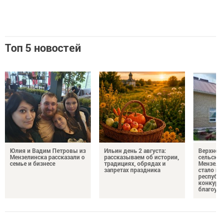
Топ 5 новостей
Юлия и Вадим Петровы из
Ильин день 2 августа:
Верхне
Мензелинска рассказали о
рассказываем об истории,
сельско
семье и бизнесе
традициях, обрядах и
Мензели
запретах праздника
стало п
республ
конкурс
благоус