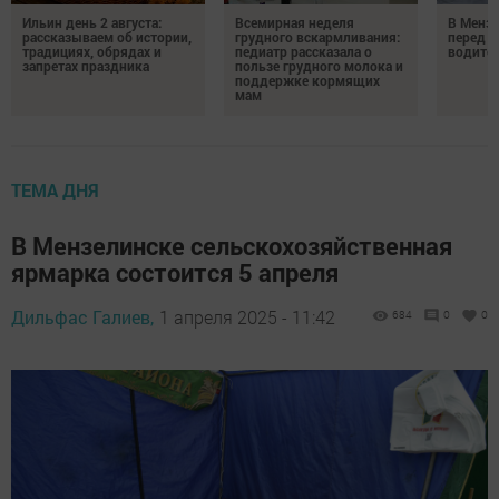
Ильин день 2 августа:
Всемирная неделя
В Менз
рассказываем об истории,
грудного вскармливания:
перед с
традициях, обрядах и
педиатр рассказала о
водител
запретах праздника
пользе грудного молока и
поддержке кормящих
мам
ТЕМА ДНЯ
В Мензелинске сельскохозяйственная
ярмарка состоится 5 апреля
Дильфас Галиев,
1 апреля 2025 - 11:42
684
0
0