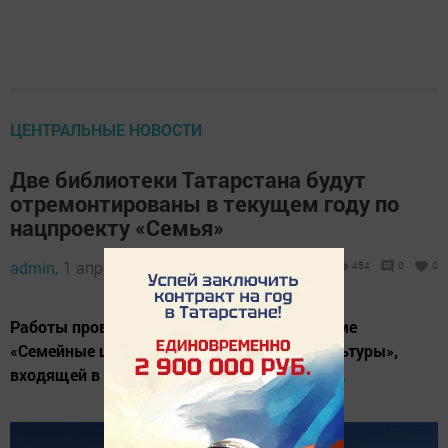
ЦЕНТРАЛЬНЫЕ НОВОСТИ
Две библиотеки Татарстана будут
отремонтированы в текущем году по
нацпроекту «Семья»
admin,
1 апреля 2025 - 13:31
454
0
0
Работы проведут по федеральной программе
«Семейные ценности и инфраструктура культуры»,
входящей в национальный проект «Семья».