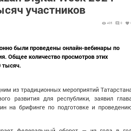
ысяч участников
405
0
онно были проведены онлайн-вебинары по
я. Общее количество просмотров этих
0 тысяч.
одним из традиционных мероприятий Татарстан
го развития для республики, заявил глав
н на брифинге по подготовке и проведени
ирает федеральный оборот — из года в го