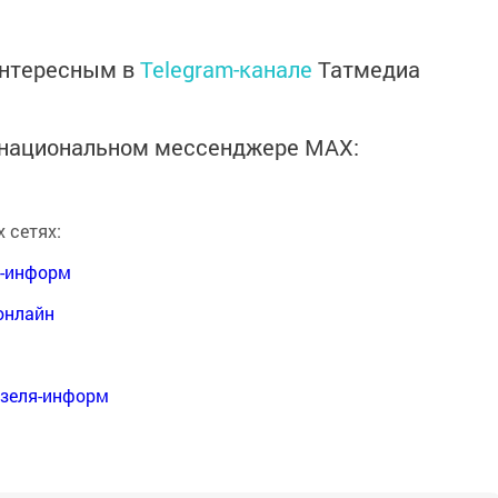
интересным в
Telegram-канале
Татмедиа
в национальном мессенджере MАХ:
 сетях:
я-информ
онлайн
нзеля-информ