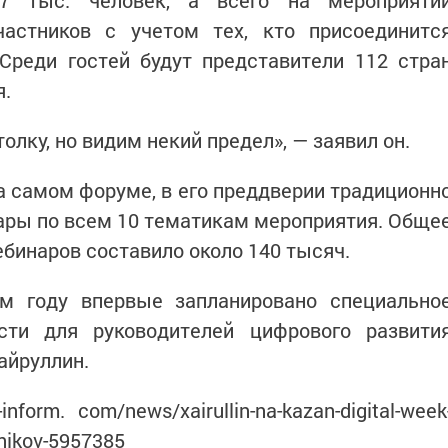
 7 тыс. человек, а всего на мероприяти
астников с учетом тех, кто присоединитс
Среди гостей будут представители 112 стра
я.
олку, но видим некий предел», — заявил он.
 самом форуме, в его преддверии традиционн
ары по всем 10 тематикам мероприятия. Обще
ебинаров составило около 140 тысяч.
ом году впервые запланировано специально
сти для руководителей цифрового развити
айруллин.
nform. com/news/xairullin-na-kazan-digital-week
tnikov-5957385