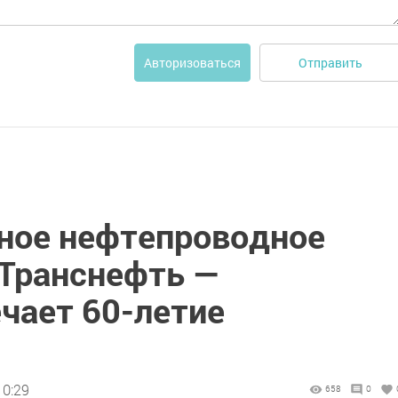
Отправить
Авторизоваться
ное нефтепроводное
«Транснефть —
чает 60-летие
10:29
658
0