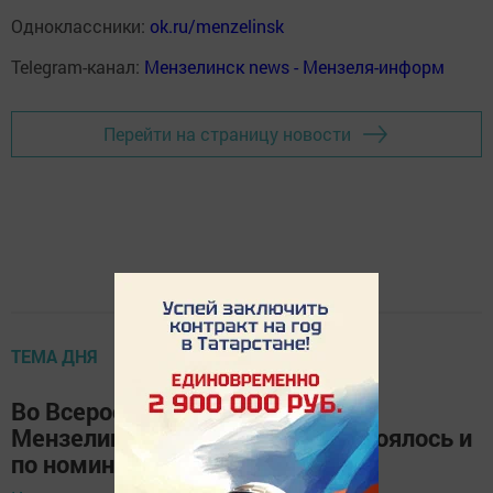
Одноклассники:
ok.ru/menzelinsk
Telegram-канал:
Мензелинск news - Мензеля-информ
Перейти на страницу новости
ТЕМА ДНЯ
Во Всероссийский День бега в
Мензелинске награждение состоялось и
по номинациям