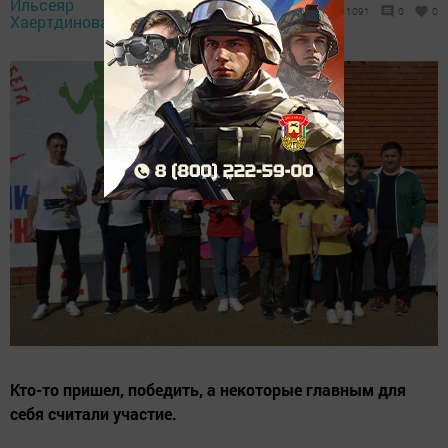
Ильсеяр
16 сентября 2023
1091
0
0
Хаертдинова,
- 12:33
Кто-то пришел, победить, а некоторые главным для
себя считали участие.