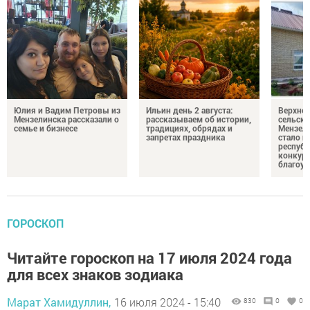
Юлия и Вадим Петровы из
Ильин день 2 августа:
Верхне
Мензелинска рассказали о
рассказываем об истории,
сельско
семье и бизнесе
традициях, обрядах и
Мензели
запретах праздника
стало п
республ
конкурс
благоус
ГОРОСКОП
Читайте гороскоп на 17 июля 2024 года
для всех знаков зодиака
Марат Хамидуллин,
16 июля 2024 - 15:40
830
0
0