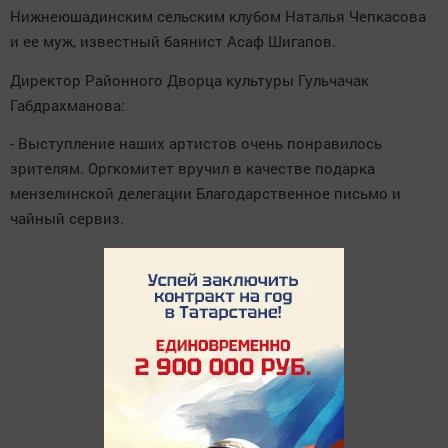
Нижнеюшадинским сельским клубом Наталья Чепкасова
и ее муж, известный баянист Асаф Шигапов.
Директор Районного Дворца культуры Гульчачак
Габдрахманова:
- Выступление наших артистов очень понравилось
зрителям. Оргкомитет вручил в качестве подарка
мензелинской делегации Благодарственное письмо и
чайный сервиз.