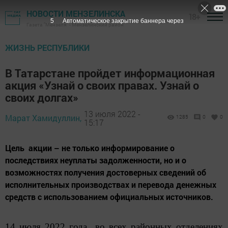
НОВОСТИ МЕНЗЕЛИНСКА
18+
4
Автоматическое закрытие баннера через
Газета "Мензеля" - Мензелинский район
ЖИЗНЬ РЕСПУБЛИКИ
В Татарстане пройдет информационная
акция «Узнай о своих правах. Узнай о
своих долгах»
13 июля 2022 -
Марат Хамидуллин,
1285
0
0
15:17
Цель акции – не только информирование о
последствиях неуплаты задолженности, но и о
возможностях получения достоверных сведений об
исполнительных производствах и перевода денежных
средств с использованием официальных источников.
14 июля 2022 года во всех районных отделениях