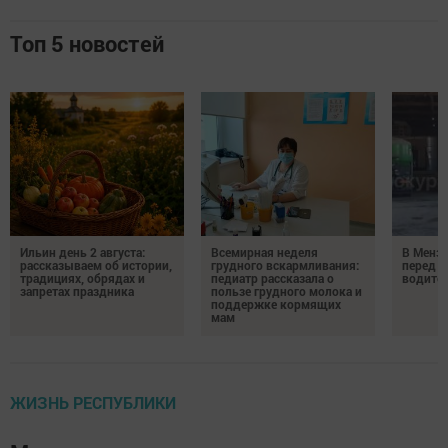
Топ 5 новостей
Ильин день 2 августа:
Всемирная неделя
В Менз
рассказываем об истории,
грудного вскармливания:
перед с
традициях, обрядах и
педиатр рассказала о
водител
запретах праздника
пользе грудного молока и
поддержке кормящих
мам
ЖИЗНЬ РЕСПУБЛИКИ