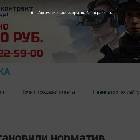
4
Автоматическое закрытие баннера через
КА
ия
Точки продажи газеты
Навигатор по сайту
становили норматив