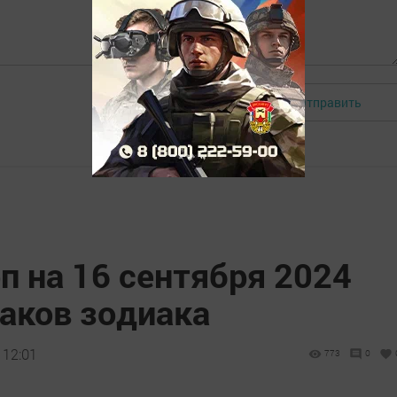
Отправить
Авторизоваться
п на 16 сентября 2024
наков зодиака
 12:01
773
0