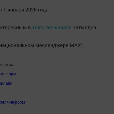
 1 января 2025 года.
интересным в
Telegram-канале
Татмедиа
в национальном мессенджере MАХ:
 сетях:
я-информ
онлайн
нзеля-информ