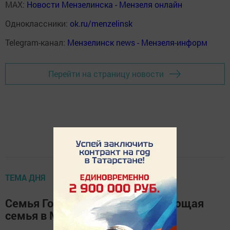
MAX:
Новости Мензелинска - Мензеля онлайн
Одноклассники:
ok.ru/menzelinsk
Telegram-канал:
Мензелинск news - Мензеля-информ
Перейти на страницу новости
ТЕМА ДНЯ
Семья Голяковых – самая читающая
семья в Мензелинске