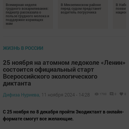
Всемирная неделя
В Мензелинском районе
В Набе
грудного вскармливания:
перед судом предстанет
появитс
педиатр рассказала о
водитель погрузчика
национ
пользе грудного молока и
поддержке кормящих
мам
ЖИЗНЬ В РОССИИ
25 ноября на атомном ледоколе «Ленин»
состоится официальный старт
Всероссийского экологического
диктанта
Дифиза Нуриева,
11 ноября 2024 - 14:28
1700
0
0
С 25 ноября по 8 декабря пройти Экодиктант в онлайн-
формате смогут все желающие.