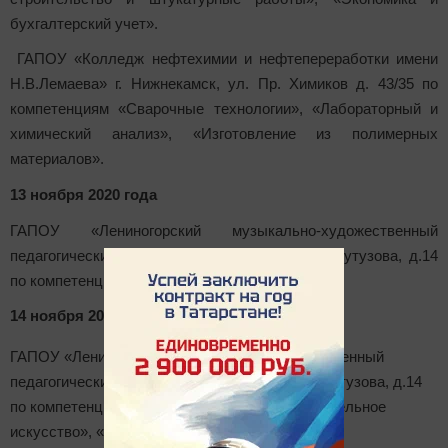
бухгалтерский учет».
ГАПОУ «Колледж нефтехимии и нефтепереработки имени
Н.В.Лемаева» г. Нижнекамск, ул. Пр. Химиков д. 43/35 по
компетенциям «Сварочные технологии», «Лабораторный и
химический анализ», «Изготовление из полимерных
материалов».
13 ноября 2020 года
ГАПОУ «Лениногорский музыкально-художественный
педагогический колледж» г. Лениногорск, ул. Кутузова, д.14
по компетенции «Гончарное дело»
14 ноября 2020 года
ГАПОУ «Лениногорский музыкально-художественный
педагогический колледж» г. Лениногорск, ул. Кутузова, д.14
по компетенции «Гончарное дело», «Изобразительное
искусство», «Художественный дизайн».