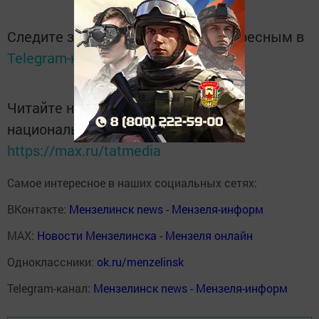
Следите за самым важным и интересным в
Telegram-канале
Татмедиа
Читайте новости Татарстана в
национальном мессенджере MАХ:
https://max.ru/tatmedia
Самое интересное в наших социальных сетях:
ВКонтакте:
Мензелинск news - Мензеля-информ
MAX:
Новости Мензелинска - Мензеля онлайн
Одноклассники:
ok.ru/menzelinsk
Telegram-канал:
Мензелинск news - Мензеля-информ