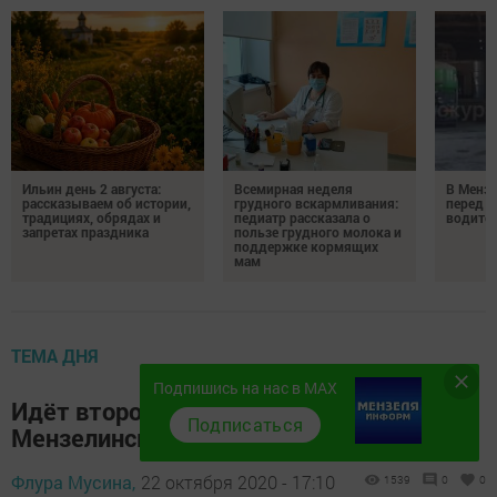
Ильин день 2 августа:
Всемирная неделя
В Менз
рассказываем об истории,
грудного вскармливания:
перед с
традициях, обрядах и
педиатр рассказала о
водител
запретах праздника
пользе грудного молока и
поддержке кормящих
мам
ТЕМА ДНЯ
Подпишись на нас в MAX
Идёт второй этап капремонта
Подписаться
Мензелинского водозабора
Флура Мусина,
22 октября 2020 - 17:10
1539
0
0