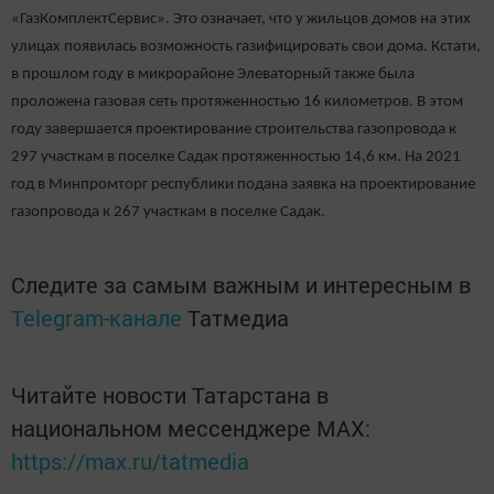
«ГазКомплектСервис». Это означает, что у жильцов домов на этих
улицах появи­лась возможность газифици­ровать свои дома. Кстати,
в прошлом году в микрорайо­не Элеваторный также была
проложена газовая сеть про­тяженностью 16 километров. В этом
году завершается про­ектирование строительства га­зопровода к
297 участкам в по­селке Садак протяженностью 14,6 км. На 2021
год в Мин­промторг республики подана заявка на проектирование
га­зопровода к 267 участкам в по­селке Садак.
Следите за самым важным и интересным в
Telegram-канале
Татмедиа
Читайте новости Татарстана в
национальном мессенджере MАХ:
https://max.ru/tatmedia