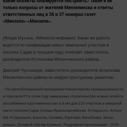
какие объекты планируется построить? Такие и не
только вопросы от жителей Мензелинска и ответы
ответственных лиц в 36 и 37 номерах газет
«Минзэлэ»-«Мензеля».
(Флура Мусина, «Мензеля-информ»). Какая же работа
ведется по га­зификации новых земельных участков в
поселке Садак в те­кущем году, отвечает заме­ститель
руководителя Ис­полкома Мензелинского района.
Дмитрий Чухланцев, заме­ститель руководителя ис­полкома
Мензелинского района по инфраструктурному развитию:
– По республиканской про­грамме Министерства про­мышленности
и торговли РТ в этом году завершено стро­ительство новых сетей га­
зоснабжения протяженно­стью 4,6 км для 120 участков в северной
части поселка Садак (улицы Красноармей­ская, М.Горького, Алтын
Ай, М.Джалиля, Бәхетле, Галиева, Горячева, Кичубаева, Зиган­
шиных, Огневой, Сестер Еси­ных). Подрядная организация – ООО