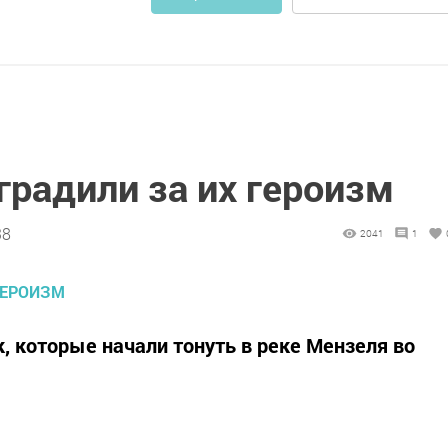
радили за их героизм
38
2041
1
, которые начали тонуть в реке Мензеля во