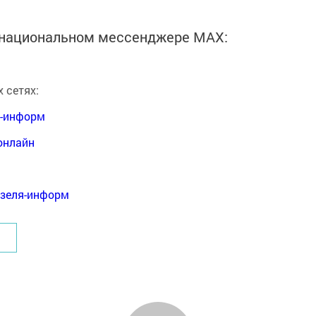
в национальном мессенджере MАХ:
 сетях:
я-информ
онлайн
нзеля-информ