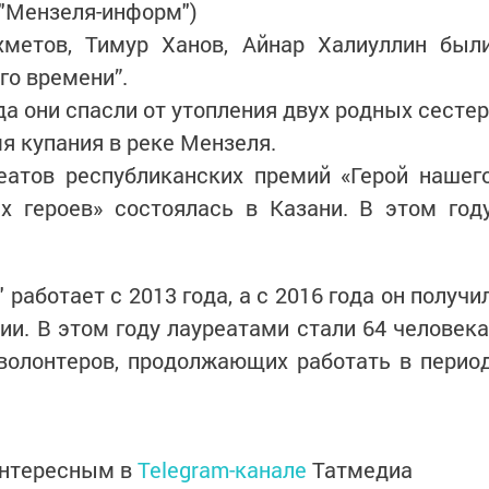
 "Мензеля-информ")
метов, Тимур Ханов, Айнар Халиуллин был
го времени”.
да они спасли от утопления двух родных сестер
я купания в реке Мензеля.
еатов республиканских премий «Герой нашег
х героев» состоялась в Казани. В этом год
.
работает с 2013 года, а с 2016 года он получи
и. В этом году лауреатами стали 64 человека
 волонтеров, продолжающих работать в перио
интересным в
Telegram-канале
Татмедиа