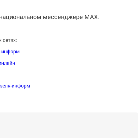
в национальном мессенджере MАХ:
 сетях:
я-информ
онлайн
нзеля-информ