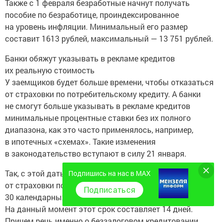
Также с 1 февраля безработные начнут получать
пособие по безработице, проиндексированное
на уровень инфляции. Минимальный его размер
составит 1613 рублей, максимальный — 13 751 рублей.
Банки обяжут указывать в рекламе кредитов
их реальную стоимость
У заемщиков будет больше времени, чтобы отказаться
от страховки по потребительскому кредиту. А банки
не смогут больше указывать в рекламе кредитов
минимальные процентные ставки без их полного
диапазона, как это часто применялось, например,
в ипотечных «схемах». Такие изменения
в законодательство вступают в силу 21 января.
Так, с этой даты заемщик-физлицо может отказаться
Подпишись на нас в MAX
от страховки по потребительскому кредиту в течение
Подписаться
30 календарных дней после оформления кредита.
На данный момент этот срок составляет 14 дней.
Причем речь именно о беззалоговом кредитовании