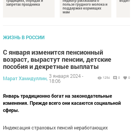
традициях, обрядах и
педиатр рассказала о
водител
запретах праздника
пользе грудного молока и
поддержке кормящих
мам
ЖИЗНЬ В РОССИИ
С января изменится пенсионный
возраст, вырастут пенсии, детские
пособия и декретные выплаты
3 января 2024 -
Марат Хамидуллин,
1254
0
0
18:06
Январь традиционно богат на законодательные
изменения. Прежде всего они касаются социальной
сферы.
Индексация страховых пенсий неработающих