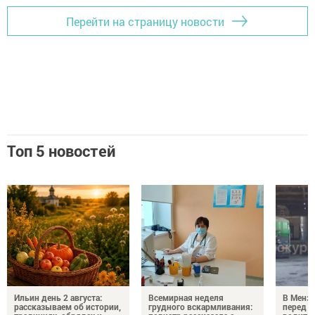
Перейти на страницу новости
Топ 5 новостей
Ильин день 2 августа:
Всемирная неделя
В Менз
рассказываем об истории,
грудного вскармливания:
перед с