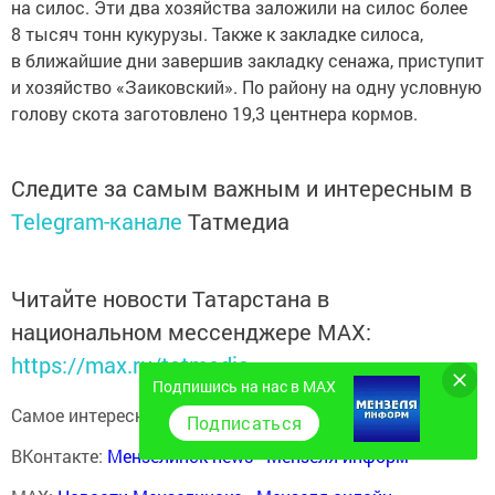
на силос. Эти два хозяйства заложили на силос более
8 тысяч тонн кукурузы. Также к закладке силоса,
в ближайшие дни завершив закладку сенажа, приступит
и хозяйство «Заиковский». По району на одну условную
голову скота заготовлено 19,3 центнера кормов.
Следите за самым важным и интересным в
Telegram-канале
Татмедиа
Читайте новости Татарстана в
национальном мессенджере MАХ:
https://max.ru/tatmedia
Подпишись на нас в MAX
Самое интересное в наших социальных сетях:
Подписаться
ВКонтакте:
Мензелинск news - Мензеля-информ