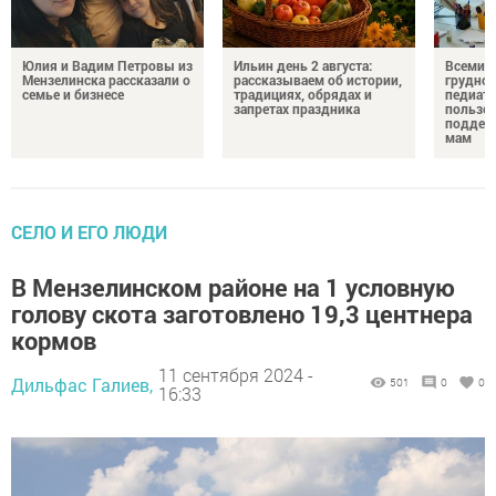
Юлия и Вадим Петровы из
Ильин день 2 августа:
Всемир
Мензелинска рассказали о
рассказываем об истории,
грудног
семье и бизнесе
традициях, обрядах и
педиатр
запретах праздника
пользе 
поддер
мам
СЕЛО И ЕГО ЛЮДИ
В Мензелинском районе на 1 условную
голову скота заготовлено 19,3 центнера
кормов
11 сентября 2024 -
Дильфас Галиев,
501
0
0
16:33