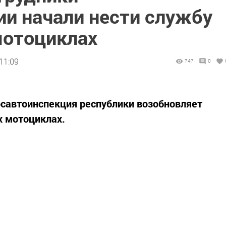
ии начали нести службу
мотоциклах
11:09
747
0
осавтоинспекция республики возобновляет
х мотоциклах.