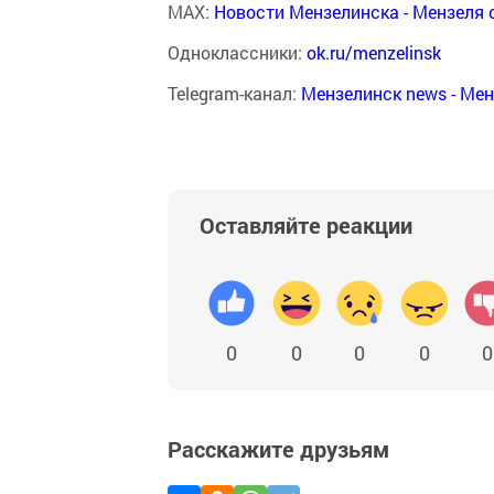
MAX:
Новости Мензелинска - Мензеля 
Одноклассники:
ok.ru/menzelinsk
Telegram-канал:
Мензелинск news - Ме
Оставляйте реакции
0
0
0
0
0
Расскажите друзьям