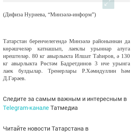
(Дифиза Нуриева, “Минзәлә-информ”)
Татарстан беренчелегендә Минзәлә районыннан да
көрәшчеләр катнашып, лаеклы урыннар алуга
ирештеләр. 80 кг авырлыкта Илшат Таһиров, ә 130
кг авырлыкта Рөстәм Бадретдинов 3 нче урынга
лаек булдылар. Тренерлары Р.Хәмидуллин һәм
Д.Гәрәев.
Следите за самым важным и интересным в
Telegram-канале
Татмедиа
Читайте новости Татарстана в