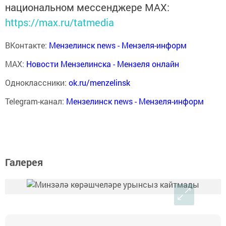
национальном мессенджере MАХ:
https://max.ru/tatmedia
ВКонтакте:
Мензелинск news - Мензеля-информ
MAX:
Новости Мензелинска - Мензеля онлайн
Одноклассники:
ok.ru/menzelinsk
Telegram-канал:
Мензелинск news - Мензеля-информ
Галерея