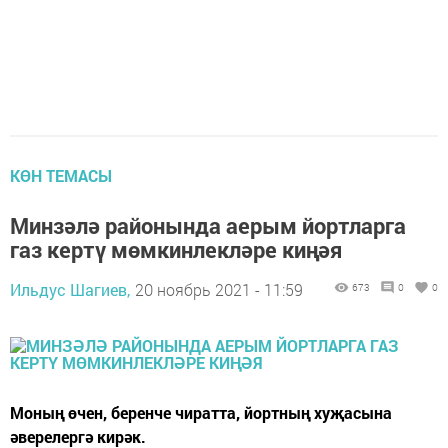
КӨН ТЕМАСЫ
Минзәлә районында аерым йортларга
газ кертү мөмкинлекләре киңәя
Ильдус Шагиев,
20 ноябрь 2021 - 11:59
673
0
0
Моның өчен, беренче чиратта, йортның хуҗасына
әверелергә кирәк.