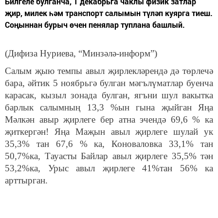
Билгеле булганча, 1 декабрьга чаклы физик затлар
җир, милек һәм транспорт салымын түләп куярга тиеш.
Соңыннан бурыч өчен пенялар туплана башлый.
(Дифиза Нуриева, “Минзәлә-информ”)
Салым җыю темпы авыл җирлекләрендә дә төрлечә
бара, әйтик 5 ноябрьгә булган мәгълүматлар буенча
карасак, кызыл зонада булган, ягъни шул вакытка
барлык салымның 13,3 %ын гына җыйган Яңа
Мәлкән авыр җирлеге бер атна эчендә 69,6 % ка
җиткергән! Яңа Маҗын авыл җирлеге шулай ук
35,3% тан 67,6 % ка, Коноваловка 33,1% тан
50,7%ка, Тауасты Байлар авыл җирлеге 35,5% тән
53,2%ка, Урыс авыл җирлеге 41%тан 56% ка
арттырган.