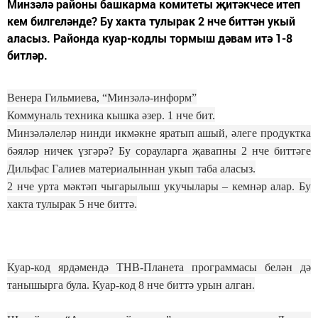
Минзәлә районы башкарма комитеты җитәкчесе итеп
кем билгеләнде? Бу хакта тулырак 2 нче биттән укый
аласыз. Районда куар-кодлы тормыш дәвам итә 1-8
битләр.
Венера Гильмиева, “Минзәлә-информ”
Коммунал
ь
техника кышка әзер. 1 нче бит.
Минзәләлеләр нинди икмәкне яратып ашый, әлеге продуктка
бәяләр ничек үзгәрә? Бу сорауларга җавапны 2 нче биттәге
Дильфас Галиев материалыннан укып таба аласыз.
2 нче урта мәктәп чыгарылыш укучылары – кемнәр алар. Бу
хакта тулырак 5 нче биттә.
Куар-код ярдәмендә ТНВ-Планета программасы белән дә
танышырга була. Куар-код 8 нче биттә урын алган.