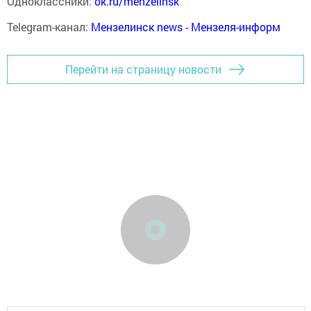
Одноклассники:
ok.ru/menzelinsk
Telegram-канал:
Мензелинск news - Мензеля-информ
Перейти на страницу новости