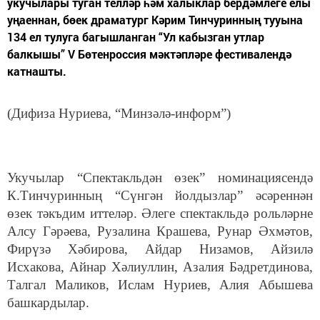
укучылары туган телләр һәм халыклар бердәмлеге елы
уңаеннан, бөек драматург Кәрим Тинчуринның тууына
134 ел тулуга багышланган “Ул кабызган утлар
балкышы” V Бөтенроссия мәктәпләре фестивалендә
катнашты.
(Дифиза Нуриева, “Минзәлә-информ”)
Укучылар “Спектакльдән өзек” номинациясендә
К.Тинчуринның “Сүнгән йолдызлар” әсәреннән
өзек тәкъдим иттеләр. Әлеге спектакльдә рольләрне
Алсу Гәрәева, Рузалина Крашева, Рунар Әхмәтов,
Фирүзә Хәбирова, Айдар Низамов, Айзилә
Исхакова, Айнар Хәлиуллин, Азалия Бәдретдинова,
Талгал Маликов, Ислам Нуриев, Алия Абышева
башкардылар.