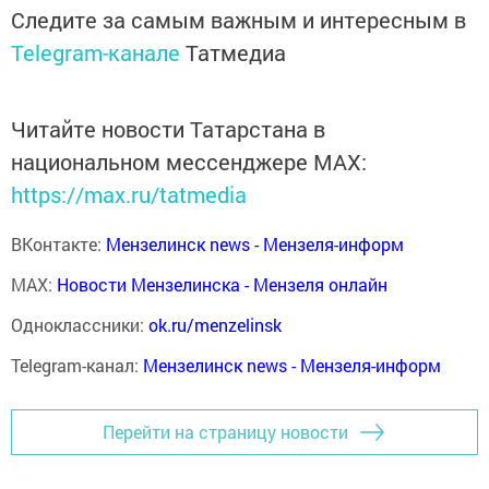
Следите за самым важным и интересным в
Telegram-канале
Татмедиа
Читайте новости Татарстана в
национальном мессенджере MАХ:
https://max.ru/tatmedia
ВКонтакте:
Мензелинск news - Мензеля-информ
MAX:
Новости Мензелинска - Мензеля онлайн
Одноклассники:
ok.ru/menzelinsk
Telegram-канал:
Мензелинск news - Мензеля-информ
Перейти на страницу новости