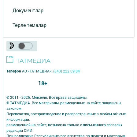
Документлар
Төрле темалар
Телефон АО «ТАТМЕДИА»:
(843) 222 09 84
18+
© 2011 - 2026. Мензеля. Все права защищены.
© ТАТМЕДИА. Все материалы, размещенные на сайте, защищены
законом.
Перепечатка, воспроизведение и распространение в любом объеме
информации,
размещенной на сайте, возможна только с письменного согласия
редакций СМИ.
При поддержке Республиканского агентства по печати и массовым