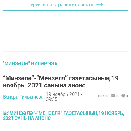
Перейти на страницу новости
"МИНЗӘЛӘ" НИЛӘР ЯЗА
“Минзәлә”-“Мензеля” газетасының 19
ноябрь, 2021 санына анонс
19 ноябрь 2021 -
Венера Гильмиева,
960
0
0
09:35