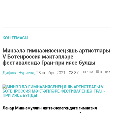
КӨН ТЕМАСЫ
Минзәлә гимназиясенең яшь артистлары
V Бөтенроссия мәктәпләре
фестивалендә Гран-при иясе булды
Дифиза Нуриева,
23 ноябрь 2021 - 08:37
1061
0
1
Ленар Миннемуллин җитәкчелегендәге гимназия