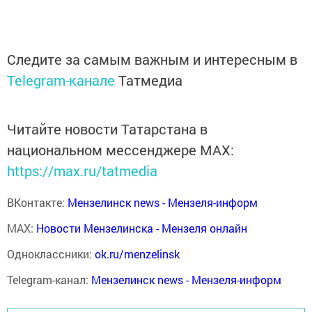
Следите за самым важным и интересным в
Telegram-канале
Татмедиа
Читайте новости Татарстана в
национальном мессенджере MАХ:
https://max.ru/tatmedia
ВКонтакте:
Мензелинск news - Мензеля-информ
MAX:
Новости Мензелинска - Мензеля онлайн
Одноклассники:
ok.ru/menzelinsk
Telegram-канал:
Мензелинск news - Мензеля-информ