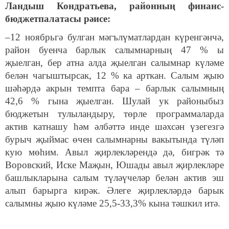
Ландыш Кондрат
ьева
, районның финанс-
бюд
жет
палатасы рәисе:
–12 ноябрьгә булган мәгълүматлардан күренгәнчә,
район буенча барлык салымнарның 47 % ы
җыелган, бер атна алда җыелган салымнар күләме
белән чагыштырсак, 12 % ка арткан. Салым җыю
шәһәрдә акрын темпта бара – барлык салымның
42,6 % гына җыелган. Шулай ук районыбыз
бюджетын тулыландыру, төрле программаларда
актив катнашу һәм әлбәттә инде шәхсән үзегезгә
бурыч җыймас өчен салымнарны вакытында түләп
кую мөһим. Авыл җирлекләрендә дә, бигрәк тә
Воровский, Иске Маҗын, Юшады авыл җирлекләре
башлыкларына салым түләүчеләр белән актив эш
алып барырга кирәк. Әлеге җирлекләрдә барык
салымны җыю күләме 25,5-33,3% кына тәшкил итә.