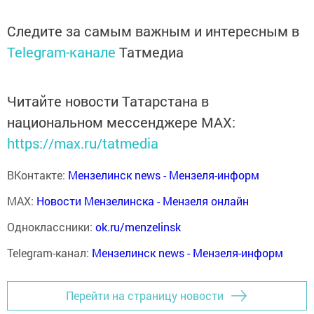
Следите за самым важным и интересным в
Telegram-канале
Татмедиа
Читайте новости Татарстана в
национальном мессенджере MАХ:
https://max.ru/tatmedia
ВКонтакте:
Мензелинск news - Мензеля-информ
MAX:
Новости Мензелинска - Мензеля онлайн
Одноклассники:
ok.ru/menzelinsk
Telegram-канал:
Мензелинск news - Мензеля-информ
Перейти на страницу новости