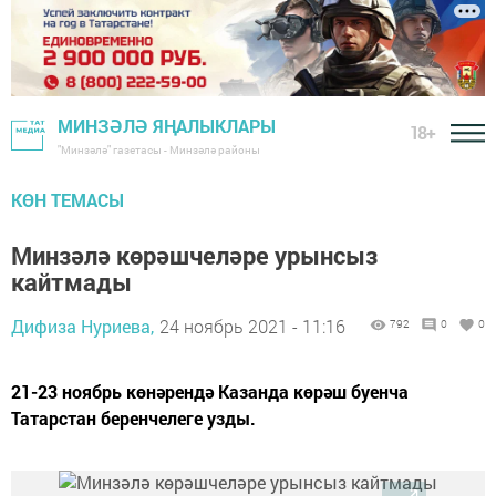
МИНЗӘЛӘ ЯҢАЛЫКЛАРЫ
18+
"Минзәлә" газетасы - Минзәлә районы
КӨН ТЕМАСЫ
Минзәлә көрәшчеләре урынсыз
кайтмады
Дифиза Нуриева,
24 ноябрь 2021 - 11:16
792
0
0
21-23 ноябрь көнәрендә Казанда көрәш буенча
Татарстан беренчелеге узды.