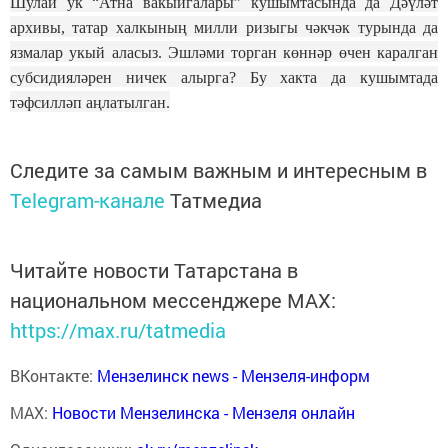
Шулай ук “Атна вакыйгалары” кушымтасында да Дәүләт
архивы, татар халкының милли ризыгы чәкчәк турында да
язмалар укый аласыз. Эшләми торган көннәр өчен каралган
субсидияләрен ничек алырга? Бу хакта да кушымтада
тәфсилләп аңлатылган.
Следите за самым важным и интересным в
Telegram-канале
Татмедиа
Читайте новости Татарстана в
национальном мессенджере MАХ:
https://max.ru/tatmedia
ВКонтакте:
Мензелинск news - Мензеля-информ
MAX:
Новости Мензелинска - Мензеля онлайн