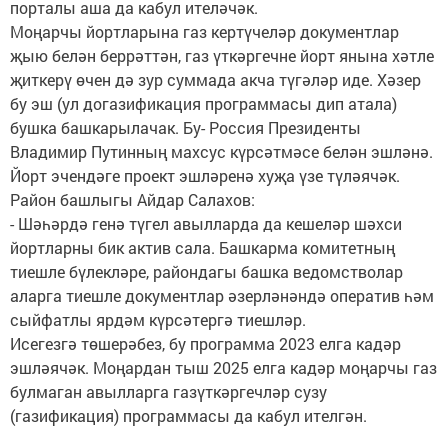
порталы аша да кабул ителәчәк.
Моңарчы йортларына газ кертүчеләр документлар
җыю белән беррәттән, газ үткәргечне йорт янына хәтле
җиткерү өчен дә зур суммада акча түгәләр иде. Хәзер
бу эш (ул догазификация программасы дип атала)
бушка башкарылачак. Бу- Россия Президенты
Владимир Путинның махсус күрсәтмәсе белән эшләнә.
Йорт эчендәге проект эшләренә хуҗа үзе түләячәк.
Район башлыгы Айдар Салахов:
- Шәһәрдә генә түгел авылларда да кешеләр шәхси
йортларны бик актив сала. Башкарма комитетның
тиешле бүлекләре, райондагы башка ведомстволар
аларга тиешле документлар әзерләнәндә оператив һәм
сыйфатлы ярдәм күрсәтергә тиешләр.
Исегезгә төшерәбез, бу программа 2023 елга кадәр
эшләячәк. Моңардан тыш 2025 елга кадәр моңарчы газ
булмаган авылларга газүткәргечләр сузу
(газификация) программасы да кабул ителгән.