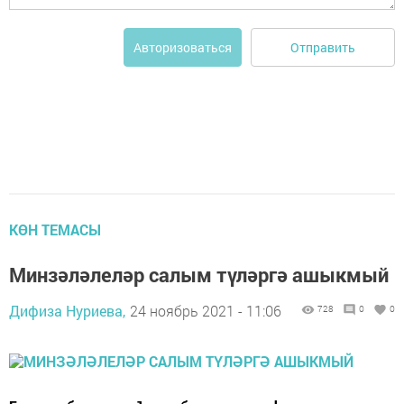
Отправить
Авторизоваться
КӨН ТЕМАСЫ
Минзәләлеләр салым түләргә ашыкмый
Дифиза Нуриева,
24 ноябрь 2021 - 11:06
728
0
0