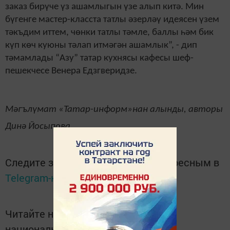
заказ бирүче үз ашамлыгын үзе алып китә. Мин
бүгенге мастер-класста татлы әзерләү идеясен үзем
тәкъдим иттем, чөнки татлы тәмле, баллы һәм бик
күп көч куюны тәлап итмәгән ашамлык”, - дип
тәмамлады “Азу” татар кухнясы кафесы шеф-
пешекчесе Венера Едзгверидзе.
Мәгълүмат «Татар-информ»нан алынды, авторы
Динә Йосыпова.
Следите за самым важным и интересным в
Telegram-канале
Татмедиа
Читайте новости Татарстана в
национальном мессенджере MАХ: