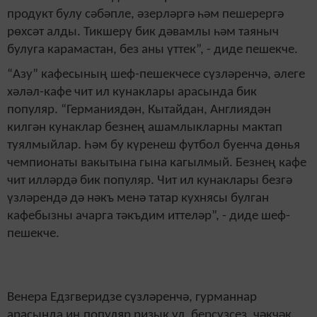
продукт булу сәбәпле, әзерләргә һәм пешерергә
рөхсәт алды. Тикшерү бик дәвамлы һәм таяныч
булуга карамастан, без аны үттек”, - диде пешекче.
“Азу” кафесының шеф-пешекчесе сүзләренчә, әлеге
хәләл-кафе чит ил кунаклары арасында бик
популяр. “Германиядән, Кытайдан, Англиядән
килгән кунаклар безнең ашамлыкларны мактап
туялмыйлар. Һәм бу күренеш футбол буенча дөнья
чемпионаты вакытына гына кагылмый. Безнең кафе
чит илләрдә бик популяр. Чит ил кунаклары безгә
үзләрендә дә нәкъ менә татар кухнясы булган
кафебызны ачарга тәкъдим иттеләр”, - диде шеф-
пешекче.
Венера Едзгверидзе сүзләренчә, гурманнар
арасында иң популяр ризык ул, берсүзсез, чәкчәк.