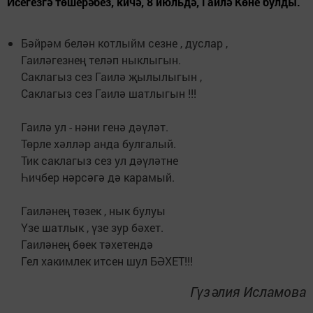
Исегезгә төшерәбез, кичә, 8 июльдә, Гаилә Көне булды.
Бәйрәм белән котлыйм сезне , дуслар ,
Гаиләгезнең теләп ныклыгын.
Саклагыз сез Гаилә җылылыгын ,
Саклагыз сез Гаилә шатлыгын !!!
Гаилә ул - нәни генә дәүләт.
Төрле хәлләр анда булгалый.
Тик саклагыз сез ул дәүләтне
Һичбер нәрсәгә дә карамый.
Гаиләнең төзек , нык булуы
Үзе шатлык , үзе зур бәхет.
Гаиләнең бөек тәхетендә
Гел хакимлек итсен шул БӘХЕТ!!!
Гүзәлия Исламова