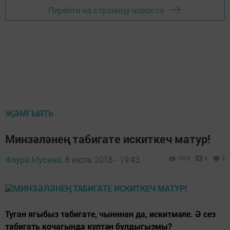
Перейти на страницу новости
ҖӘМГЫЯТЬ
Минзәләнең табигате искиткеч матур!
Флура Мусина,
8 июль 2018 - 19:43
1025
0
0
Туган ягыбыз табигате, чынннан да, искитмәле. Ә сез
табигать кочагында күптән булдыгызмы?