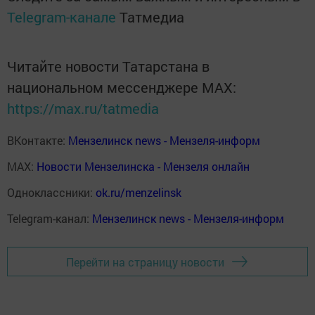
Telegram-канале
Татмедиа
Читайте новости Татарстана в
национальном мессенджере MАХ:
https://max.ru/tatmedia
ВКонтакте:
Мензелинск news - Мензеля-информ
MAX:
Новости Мензелинска - Мензеля онлайн
Одноклассники:
ok.ru/menzelinsk
Telegram-канал:
Мензелинск news - Мензеля-информ
Перейти на страницу новости