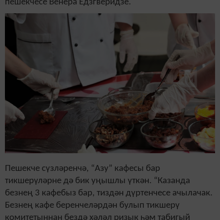
пешекчесе Венера Едзгверидзе.
Пешекче сүзләренчә, “Азу” кафесы бар
тикшерүләрне дә бик уңышлы үткән. “Казанда
безнең 3 кафебыз бар, тиздән дүртенчесе ачылачак.
Безнең кафе беренчеләрдән булып тикшерү
комитетыннан бездә хәләл ризык һәм табигый