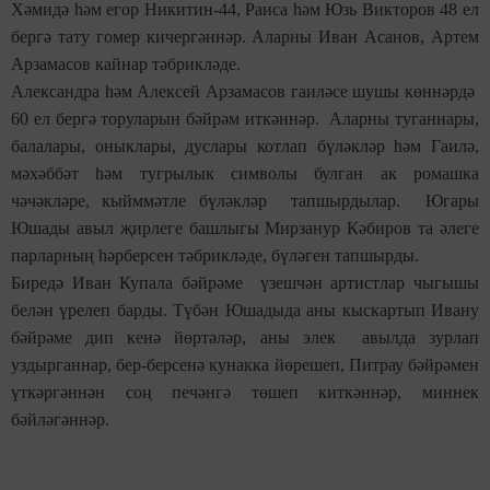
Хәмидә һәм егор Никитин-44, Раиса һәм Юзь Викторов 48 ел
бергә тату гомер кичергәннәр. Аларны Иван Асанов, Артем
Арзамасов кайнар тәбрикләде.
Александра һәм Алексей Арзамасов гаиләсе шушы көннәрдә
60 ел бергә торуларын бәйрәм иткәннәр. Аларны туганнары,
балалары, оныклары, дуслары котлап бүләкләр һәм Гаилә,
мәхәббәт һәм тугрылык символы булган ак ромашка
чәчәкләре, кыйммәтле бүләкләр тапшырдылар. Югары
Юшады авыл җирлеге башлыгы Мирзанур Кәбиров та әлеге
парларның һәрберсен тәбрикләде, бүләген тапшырды.
Биредә Иван Купала бәйрәме үзешчән артистлар чыгышы
белән үрелеп барды. Түбән Юшадыда аны кыскартып Ивану
бәйрәме дип кенә йөртәләр, аны элек авылда зурлап
уздырганнар, бер-берсенә кунакка йөрешеп, Питрау бәйрәмен
үткәргәннән соң печәнгә төшеп киткәннәр, миннек
бәйләгәннәр.