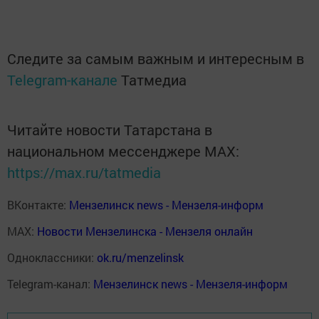
Следите за самым важным и интересным в
Telegram-канале
Татмедиа
Читайте новости Татарстана в
национальном мессенджере MАХ:
https://max.ru/tatmedia
ВКонтакте:
Мензелинск news - Мензеля-информ
MAX:
Новости Мензелинска - Мензеля онлайн
Одноклассники:
ok.ru/menzelinsk
Telegram-канал:
Мензелинск news - Мензеля-информ