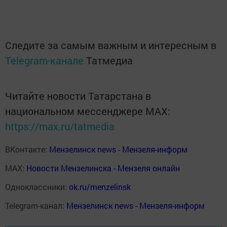
Следите за самым важным и интересным в
Telegram-канале
Татмедиа
Читайте новости Татарстана в
национальном мессенджере MАХ:
https://max.ru/tatmedia
ВКонтакте:
Мензелинск news - Мензеля-информ
MAX:
Новости Мензелинска - Мензеля онлайн
Одноклассники:
ok.ru/menzelinsk
Telegram-канал:
Мензелинск news - Мензеля-информ