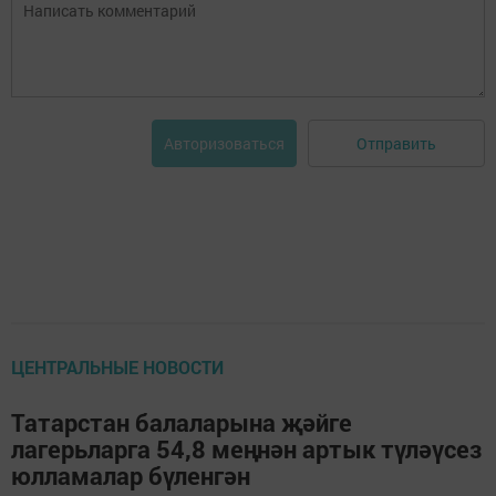
Отправить
Авторизоваться
ЦЕНТРАЛЬНЫЕ НОВОСТИ
Татарстан балаларына җәйге
лагерьларга 54,8 меңнән артык түләүсез
юлламалар бүленгән