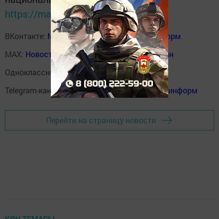
https://max.ru/tatmedia
ВКонтакте:
Мензелинск news - Мензеля-информ
MAX:
Новости Мензелинска - Мензеля онлайн
Одноклассники:
ok.ru/menzelinsk
Telegram-канал:
Мензелинск news - Мензеля-информ
Перейти на страницу новости
КӨН ТЕМАСЫ