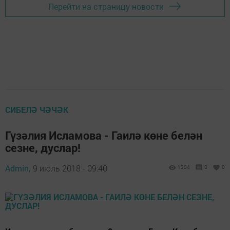
Перейти на страницу новости
СИБЕЛӘ ЧӘЧӘК
Гүзәлия Исламова - Гаилә көне белән
сезне, дуслар!
Admin,
9 июль 2018 - 09:40
1304
0
0