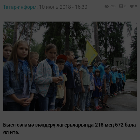
Татар-информ,
10 июль 2018 - 16:30
780
0
0
Быел сәламәтләндерү лагерьларында 218 мең 672 бала
ял итә.