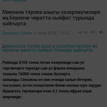
Минзәлә терлек азыгы хәзерләүчеләре
иң беренче чиратта сыйфат турында
кайгырта
Дильфас Галиев,
9 июль 2018 - 13:22
1087
0
0
Районда 6700 тонна печән хәзерләнде һәм ул
төргәкләргә төрелде һәм ул ферма яннарына
ташыла.16000 тонна сенаж базларга
салынды.Сенажны өч көн ячендә салып бетереп,
тыгызлап, өстен полиэтилен белән каплап кую зарури.
Җәмәгать терлекләре өчен 4,1 тонна яфрак азык
әзерләнде.