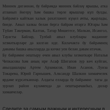
Миннек дигәннән, бу бәйрәмдә миннек бәйләү ярышы, атка
атланып йөгерү һәм башка төрле ярышлар күп булды.
Бәйрәмгә кайткан халык рәхәтләнеп күңел ачты, җырлады,
биеде. Авыл халкы белән бергә бәйрәм итәргә Югары һәм
Түбән Тәкермән, Калтак, Татар Мөшегесе, Мәлкән, Исәнгол,
Тауасты Байлар, Тулбай авыл клублары мәдәният
хезмәткәрләре дә килгән иде. Киләчәктә бу бәйрәмнең
дәвамы башка авылларда да кичке уен белән дәвам итәчәк.
Бу бәйрәмне оештыру өчен авыл клубы хезмәткәре Наталья
Чепкасова һәм аның ире Асаф Шигапов зур көч куйган,
авылдашлары Артем Арзамасов, Иван Асанов, Луиза
Токарева, Юрий Гарнышев, Алксандр Шалкин химаячелек
ярдәме күрсәткәннәр. Алдагы елларда бу бәйрәмне тагы да
зурлап район күләмендә дә оештырачакбыз, диләр
химаячеләр.
Следите за самым важным и интересным в