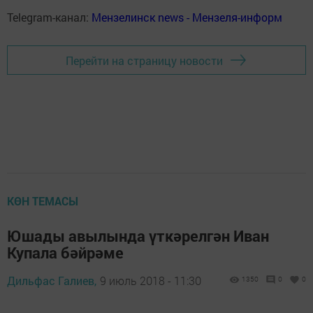
Telegram-канал:
Мензелинск news - Мензеля-информ
Перейти на страницу новости
КӨН ТЕМАСЫ
Юшады авылында үткәрелгән Иван
Купала бәйрәме
Дильфас Галиев,
9 июль 2018 - 11:30
1350
0
0