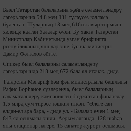
Быел Татарстан балаларына җәйге сәламәтләндерү
лагерьларына 54,8 мең 831 түләүсез юллама
бүленгән. Шуларның 13 мең 616сы авыр тормыш
хәлендә калган балалар өчен. Бу хакта Татарстан
Министрлар Кабинетында узган брифингта
республиканың яшьләр эше буенча министры
Дамир Фәттахов әйтте.
Спикер быел балаларны сәламәтләндерү
лагерьларында 218 мең 672 бала ял итәчәк, диде.
Татарстан Мәгариф һәм фән министрлыгы башлыгы
Рафис Борһанов сүзләренчә, быел балаларның
сәламәтләндерү кампаниясен бюджеттан финанслау
1,5 млрд сум тирәсе тәшкил иткән. “Әлеге сан
елдан-ел ара бара, - диде ул. - Балалар өчен 1 мең
843 ял оешмасы эшли. Аерым алганда, 128 шәһәр
яны стационар лагере, 15 санатор-курорт оешмасы,