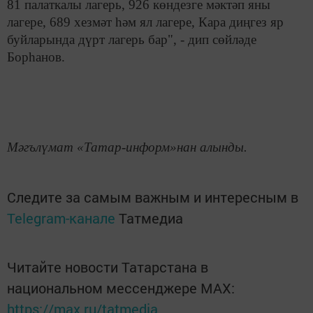
81 палаткалы лагерь, 926 көндезге мәктәп яны
лагере, 689 хезмәт һәм ял лагере, Кара диңгез яр
буйларында дүрт лагерь бар", - дип сөйләде
Борһанов.
Мәгълүмат «Татар-информ»нан алынды.
Следите за самым важным и интересным в
Telegram-канале
Татмедиа
Читайте новости Татарстана в
национальном мессенджере MАХ:
https://max.ru/tatmedia