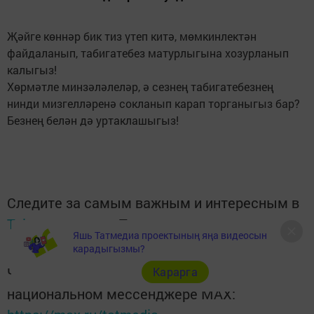
Җәйге көннәр бик тиз үтеп китә, мөмкинлектән
файдаланып, табигатебез матурлыгына хозурланып
калыгыз!
Хөрмәтле минзәләлеләр, ә сезнең табигатебезнең
нинди мизгелләренә сокланып карап торганыгыз бар?
Безнең белән дә уртаклашыгыз!
Следите за самым важным и интересным в
Telegram-канале
Татмедиа
Яшь Татмедиа проектының яңа видеосын
карадыгызмы?
Читайте новости Татарстана в
Карарга
национальном мессенджере MАХ: