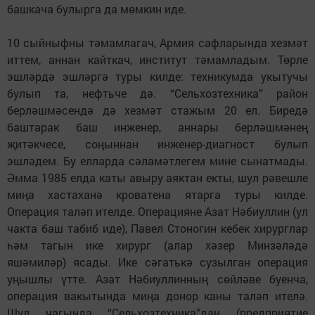
башкача булырга да мөмкин иде.
10 сыйныфны тәмамлагач, Армия сафларында хезмәт
иттем, аннан кайткач, институт тәмамладым. Төрле
эшләрдә эшләргә туры килде: техникумда укытучы
булып та, нефтьче дә. “Сельхозтехника” район
берләшмәсендә дә хезмәт стажым 20 ел. Биредә
баштарак баш инженер, аннары берләшмәнең
җитәкчесе, соңыннан инженер-диагност булып
эшләдем. Бу елларда сәламәтлегем мине сынатмады.
Әмма 1985 елда каты авыру аяктан екты, шул рәвешле
миңа хастаханә кроватена ятарга туры килде.
Операция таләп ителде. Операцияне Азат Нәбиуллин (ул
чакта баш табиб иде), Павел Стоногин кебек хирурглар
һәм тагын ике хирург (алар хәзер Минзәләдә
яшәмиләр) ясады. Ике сәгатькә сузылган операция
уңышлы үтте. Азат Нәбиуллинның сөйләве буенча,
операция вакытында миңа донор каны таләп ителә.
Шул чагында “Сельхозтехника”дан (предприятие