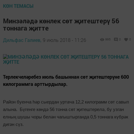
КӨН ТЕМАСЫ
Минзәләдә көнлек сөт җитештерү 56
тоннага җитте
Дильфас Галиев,
9 июль 2018 - 11:26
995
0
0
Терлекчеләребез июль башыннан сөт җитештерүне 600
килограммга арттырдылар.
Район буенча һәр сыердан уртача 12,2 килограмм сөт савып
алына. Бүгенге көндә 56 тонна сөт җитештерелә, бу узган
елның шушы чоры белән чагыштырганда 0,5 тоннага күбрәк
дигән сүз.