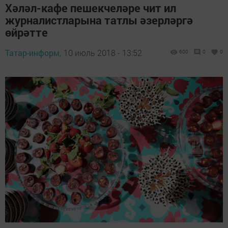
Хәләл-кафе пешекчеләре чит ил
журналистларына татлы әзерләргә
өйрәтте
Татар-информ,
10 июль 2018 - 13:52
600
0
0