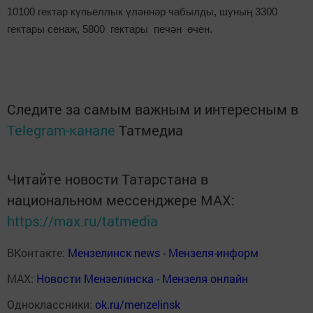
10100 гектар күпьеллык үләннәр чабылды, шуның 3300
гектары сенаж, 5800 гектары печән өчен.
Следите за самым важным и интересным в
Telegram-канале
Татмедиа
Читайте новости Татарстана в
национальном мессенджере MАХ:
https://max.ru/tatmedia
ВКонтакте:
Мензелинск news - Мензеля-информ
MAX:
Новости Мензелинска - Мензеля онлайн
Одноклассники:
ok.ru/menzelinsk