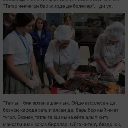
“Татар чәкчәген бар җирдә дә беләләр”, - ди ул.
“Татлы – бик арзан ашамлык. Өйдә әзерләсәң дә,
безнең кафеда сатып алсаң да, барыбер кыйммәт
түгел. Безнең татлыга еш кына өйгә алып китү
максатыннан заказ бирәләр. Өйгә китерү бездә юк,