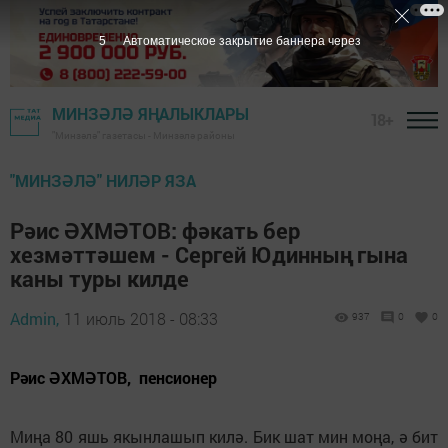
3
Автоматическое закрытие баннера через
МИНЗӘЛӘ ЯҢАЛЫКЛАРЫ
18+
"Минзәлә" газетасы - Минзәлә районы
"МИНЗӘЛӘ" НИЛӘР ЯЗА
Рәис ӘХМӘТОВ: фәкать бер
хезмәттәшем - Сергей Юдинның гына
каны туры килде
Admin,
11 июль 2018 - 08:33
937
0
0
Рәис ӘХМӘТОВ, пенсионер
Миңа 80 яшь якынлашып килә. Бик шат мин моңа, ә бит