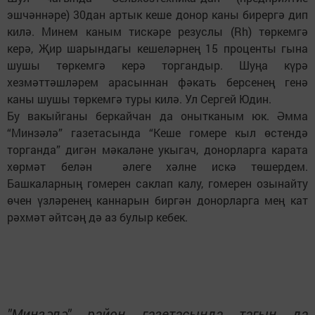
эшчәннәре) 30дан артык кеше донор каны бирергә дип
килә. Минем каным тискәре резуслы (Rh) төркемгә
керә, Җир шарындагы кешеләрнең 15 проценты гына
шушы төркемгә керә торгандыр. Шуңа күрә
хезмәттәшләрем арасыннан фәкать берсенең генә
каны шушы төркемгә туры килә. Ул Сергей Юдин.
Бу вакыйганы беркайчан да онытканым юк. Әмма
“Минзәлә” газетасында “Кеше гомере кыл өстендә
торганда” дигән мәкаләне укыгач, донорларга карата
хөрмәт белән әлеге хәлне искә төшердем.
Башкаларның гомерен саклап калу, гомерен озынайту
өчен үзләренең каннарын биргән донорларга мең кат
рәхмәт әйтсәң дә аз булыр кебек.
"Минзәлә" район газетасында тагын да