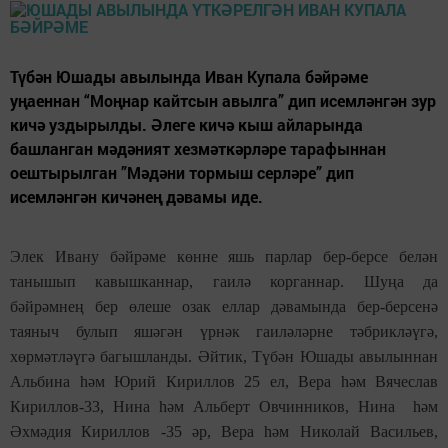
Түбән Юшады авылында Иван Купала бәйрәме
уңаеннан “Моңнар кайтсын авылга” дип исемләнгән зур
кичә уздырылды. Әлеге кичә кыш айларында
башланган мәдәният хезмәткәрләре тарафыннан
оештырылган ”Мәдәни тормыш серләре” дип
исемләнгән кичәнең дәвамы иде.
Элек Ивану бәйрәме көнне яшь парлар бер-берсе белән
танышып кавышканнар, гаилә корганнар. Шуңа да
бәйрәмнең бер өлеше озак еллар дәвамында бер-берсенә
таяныч булып яшәгән үрнәк гаиләләрне тәбрикләүгә,
хөрмәтләүгә багышланды. Әйтик, Түбән Юшады авылыннан
Альбина һәм Юрий Кириллов 25 ел, Вера һәм Вячеслав
Кириллов-33, Нина һәм Альберт Овчинников, Нина һәм
Әхмәдия Кириллов -35 әр, Вера һәм Николай Васильев,