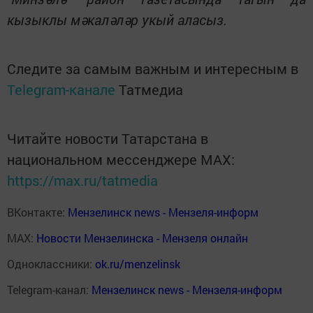
кызыклы мәкаләләр укый аласыз.
Следите за самым важным и интересным в
Telegram-канале
Татмедиа
Читайте новости Татарстана в
национальном мессенджере MАХ:
https://max.ru/tatmedia
ВКонтакте:
Мензелинск news - Мензеля-информ
MAX:
Новости Мензелинска - Мензеля онлайн
Одноклассники:
ok.ru/menzelinsk
Telegram-канал:
Мензелинск news - Мензеля-информ