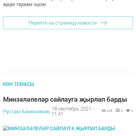
Перейти на страницу новости
КӨН ТЕМАСЫ
Минзәләлеләр сайлауга җырлап барды
18 сентябрь 2021 -
Рустам Хакимзянов,
428
0
0
11:41