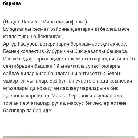
барыла.
(Илдус Шаһиев, "Минзәлә- информ")
Бу җаваплы хезмәт районның ветерания берләшмәсе
коллективына йөкләнгән.
Артур Гафуров, ветеринария берләшмәсе җитәкчесе:
Безнең коллектив бу бурычны бик җаваплы башкара.
Ике кешедән торган җиде төркем оештырылды. Алар 16
сентябрьдән башлап 19 ына чаклы, участокларга
сайлаучылар килә башлаганчы антисептик белән
эшкәртеп чыгалар. Без булган участокларда комиссия
әгъзалары да ковидтан саклану чараларына бик
җаваплы карыйлар. Маска, бер тапкыр кулланыла
торган перчаткалар, ручка, махсус битлекләр өстенә
бахиллар ла бар иде.