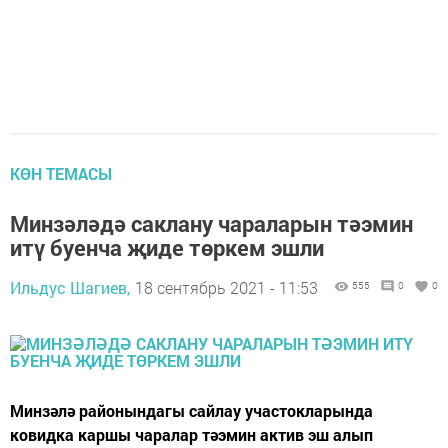
КӨН ТЕМАСЫ
Минзәләдә саклану чараларын тәэмин
итү буенча җиде төркем эшли
Ильдус Шагиев,
18 сентябрь 2021 - 11:53
555
0
0
Минзәлә районындагы сайлау участокларында
ковидка каршы чаралар тәэмин актив эш алып