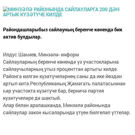
Райондашларыбыз сайлауның беренче көнендә бик
актив булдылар.
Илдус Шаһиев, Минзәлә- информ
Сайлауларның беренче көнендә үз участокларына
сайлаучыларның утыз проценттан артыгы килде.
Районга килгән күзәтүчеләрнең саны да ике йөздән
артып китә.Республиканың Җәмәгать палатасыннан
һәр участокта күзәтүче бар, берничә партия
күзәтүчеләре дә шактый.
Алар белән аралашканда, Минзәлә районында
сайлаулар закон кысаларында үтүен билгеләп үттеләр.