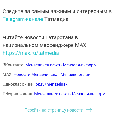
Следите за самым важным и интересным в
Telegram-канале
Татмедиа
Читайте новости Татарстана в
национальном мессенджере MАХ:
https://max.ru/tatmedia
ВКонтакте:
Мензелинск news - Мензеля-информ
MAX:
Новости Мензелинска - Мензеля онлайн
Одноклассники:
ok.ru/menzelinsk
Telegram-канал:
Мензелинск news - Мензеля-информ
Перейти на страницу новости