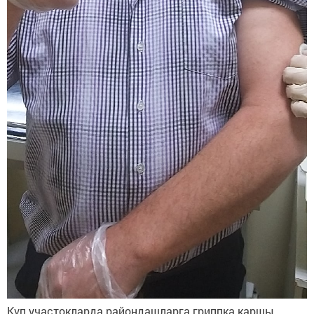
Күп участокларда райондашларга гриппка каршы