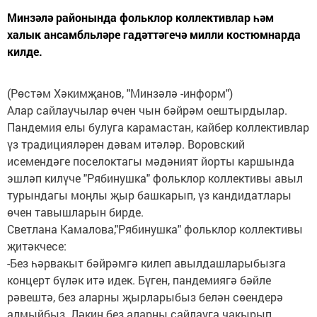
Минзәлә районында фольклор коллективлар һәм
халык ансамбльләре гадәттәгечә милли костюмнарда
килде.
(Рөстәм Хәкимҗанов, "Минзәлә -информ")
Алар сайлаучылар өчен чын бәйрәм оештырдылар.
Пандемия елы булуга карамастан, кайбер коллективлар
үз традицияләрен дәвам итәләр. Воровский
исемендәге поселоктагы мәдәният йорты каршында
эшләп килүче "Рябинушка" фольклор коллективы авыл
турындагы моңлы җыр башкарып, үз кандидатлары
өчен тавышларын бирде.
Светлана Камалова,"Рябинушка" фольклор коллективы
җитәкчесе:
-Без һәрвакыт бәйрәмгә килеп авылдашларыбызга
концерт бүләк итә идек. Бүген, пандемиягә бәйле
рәвештә, без аларны җырларыбыз белән сөендерә
алмыйбыз. Ләкин без аларны сайлауга чакырып