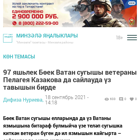
МИНЗӘЛӘ ЯҢАЛЫКЛАРЫ
18+
"Минзәлә" газетасы - Минзәлә районы
КӨН ТЕМАСЫ
97 яшьлек Бөек Ватан сугышы ветераны
Пелагея Казакова да сайлауда үз
тавышын бирде
18 сентябрь 2021 -
Дифиза Нуриева,
633
0
0
14:18
Бөек Ватан сугышы елларында да үз Ватаны
язмышына битараф булмыйча үзе теләп сугышка
киткән ветеран бүген дә ил язмышын кайгырта –