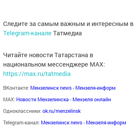
Следите за самым важным и интересным в
Telegram-канале
Татмедиа
Читайте новости Татарстана в
национальном мессенджере MАХ:
https://max.ru/tatmedia
ВКонтакте:
Мензелинск news - Мензеля-информ
MAX:
Новости Мензелинска - Мензеля онлайн
Одноклассники:
ok.ru/menzelinsk
Telegram-канал:
Мензелинск news - Мензеля-информ