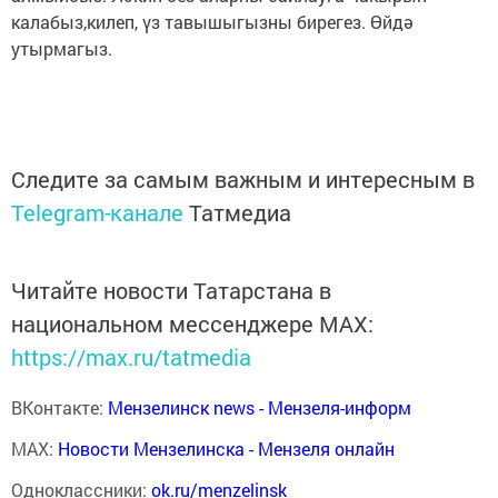
калабыз,килеп, үз тавышыгызны бирегез. Өйдә
утырмагыз.
Следите за самым важным и интересным в
Telegram-канале
Татмедиа
Читайте новости Татарстана в
национальном мессенджере MАХ:
https://max.ru/tatmedia
ВКонтакте:
Мензелинск news - Мензеля-информ
MAX:
Новости Мензелинска - Мензеля онлайн
Одноклассники:
ok.ru/menzelinsk