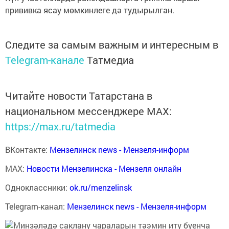
прививка ясау мөмкинлеге дә тудырылган.
Следите за самым важным и интересным в
Telegram-канале
Татмедиа
Читайте новости Татарстана в
национальном мессенджере MАХ:
https://max.ru/tatmedia
ВКонтакте:
Мензелинск news - Мензеля-информ
MAX:
Новости Мензелинска - Мензеля онлайн
Одноклассники:
ok.ru/menzelinsk
Telegram-канал:
Мензелинск news - Мензеля-информ