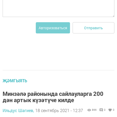
Отправить
Авторизоваться
ҖӘМГЫЯТЬ
Минзәлә районында сайлауларга 200
дән артык күзәтүче килде
Ильдус Шагиев,
18 сентябрь 2021 - 12:37
866
0
0