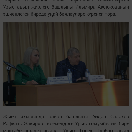
Урыс авыл җирлеге башлыгы Ильмира Аксюкованың
эшчәнлеген биредә уңай бәяләүләре күренеп тора.
Җыен ахырында район башлыгы Айдар Салахов
Рәфкать Закиров исемендәге Урыс гомумбелем бирү
мәктәбе коллективына, Урыс, Гөлек, Тулбай авыл