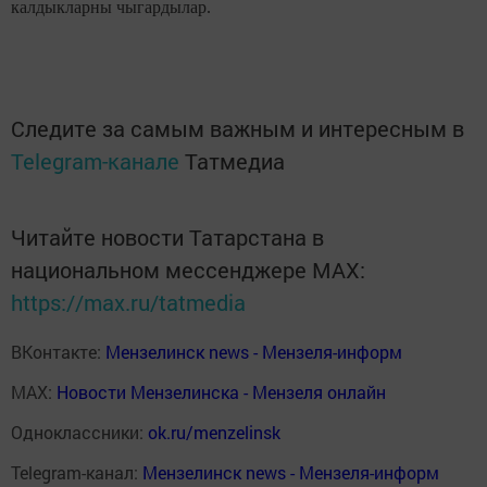
калдыкларны чыгардылар.
Следите за самым важным и интересным в
Telegram-канале
Татмедиа
Читайте новости Татарстана в
национальном мессенджере MАХ:
https://max.ru/tatmedia
ВКонтакте:
Мензелинск news - Мензеля-информ
MAX:
Новости Мензелинска - Мензеля онлайн
Одноклассники:
ok.ru/menzelinsk
Telegram-канал:
Мензелинск news - Мензеля-информ