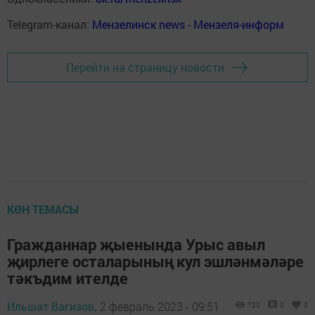
Telegram-канал:
Мензелинск news - Мензеля-информ
Перейти на страницу новости
КӨН ТЕМАСЫ
Гражданнар җыенында Урыс авыл
җирлеге осталарының кул эшләнмәләре
тәкъдим ителде
Ильшат Вагизов,
2 февраль 2023 - 09:51
720
0
0