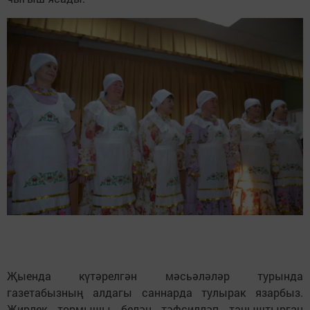
Җыенда күтәрелгән мәсьәләләр турында
газетабызның алдагы саннарда тулырак язарбыз.
Җирлек тормышы белән тәфсилләп таныштырган