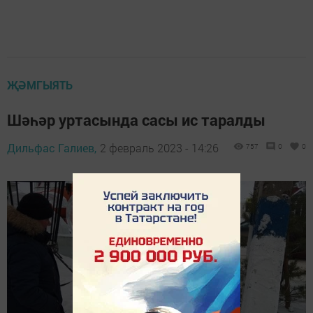
ҖӘМГЫЯТЬ
Шәһәр уртасында сасы ис таралды
Дильфас Галиев,
2 февраль 2023 - 14:26
757
0
0