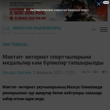
2
Автоматическое закрытие баннера через
МИНЗӘЛӘ ЯҢАЛЫКЛАРЫ
18+
"Минзәлә" газетасы - Минзәлә районы
КӨН ТЕМАСЫ
Мәктәп- интернат спортчыларына
медальләр һәм бүләкләр тапшырылды
Ильдус Шагиев,
2 февраль 2023 - 15:25
324
0
0
Мәктәп- интернат укучыларының Махсус Олимпиада
уеннарыннан зур җиңүләр белән кайтулары хакында
хәбәр иткән идек инде.