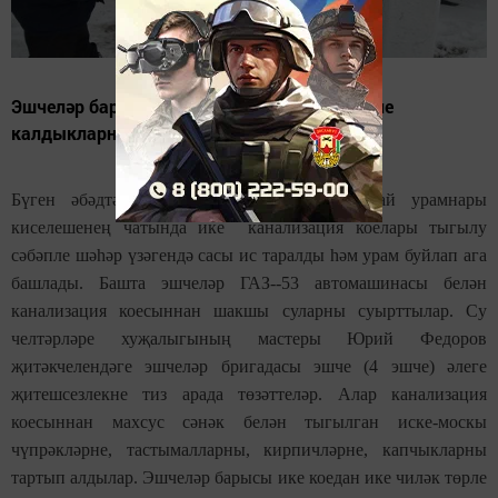
Эшчеләр барысы ике коедан ике чиләк төрле
калдыкларны чыгардылар
Бүген әбәдтән соң Муса Җәлил һәм Тукай урамнары
киселешенең чатында ике канализация коелары тыгылу
сәбәпле шәһәр үзәгендә сасы ис таралды һәм урам буйлап ага
башлады. Башта эшчеләр ГАЗ--53 автомашинасы белән
канализация коесыннан шакшы суларны суырттылар. Су
челтәрләре хуҗалыгының мастеры Юрий Федоров
җитәкчелендәге эшчеләр бригадасы эшче (4 эшче) әлеге
җитешсезлекне тиз арада төзәттеләр. Алар канализация
коесыннан махсус сәнәк белән тыгылган иске-москы
чүпрәкләрне, тастымалларны, кирпичләрне, капчыкларны
тартып алдылар. Эшчеләр барысы ике коедан ике чиләк төрле