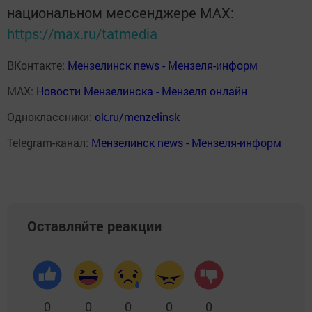
национальном мессенджере MАХ:
https://max.ru/tatmedia
ВКонтакте:
Мензелинск news - Мензеля-информ
MAX:
Новости Мензелинска - Мензеля онлайн
Одноклассники:
ok.ru/menzelinsk
Telegram-канал:
Мензелинск news - Мензеля-информ
Оставляйте реакции
0
0
0
0
0