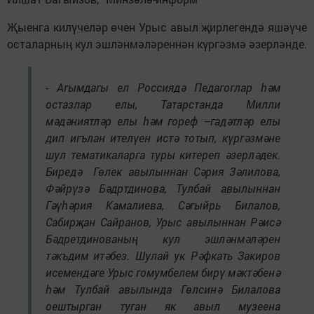
Җыенга килүчеләр өчен Урыс авыл җирлегендә яшәүче
осталарның кул эшләнмәләреннән күргәзмә әзерләнде.
- Агымдагы ел Россиядә Педагоглар һәм
остазлар елы, Татарстанда Милли
мәдәниятләр елы һәм гореф –гадәтләр елы
дип игълан ителүен истә тотып, күргәзмәне
шул тематикаларга туры китереп әзерләдек.
Биредә Гөлек авылыннан Сәрия Зәлилова,
Фәйрүзә Бәдртдинова, Тулбай авылыннан
Гәүһәрия Камалиева, Сәгыйрь Билалов,
Сабирҗан Сайранов, Урыс авылыннан Рәисә
Бәдретдинованың кул эшләнмәләрен
тәкъдим итәбез. Шулай ук Рәфкать Закиров
исемендәге Урыс гомумбелем бирү мәктәбенә
һәм Тулбай авылында Гөлсинә Билалова
оештырган туган як авыл музеена