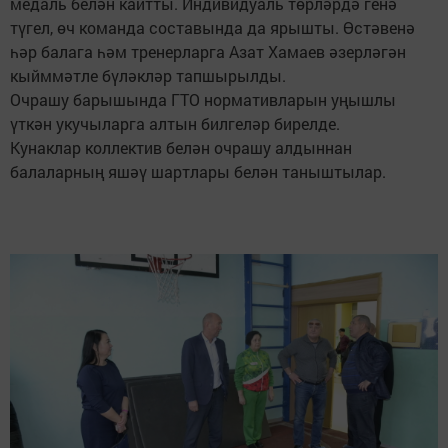
медаль белән кайтты. Индивидуаль төрләрдә генә
түгел, өч команда составында да ярышты. Өстәвенә
һәр балага һәм тренерларга Азат Хамаев әзерләгән
кыйммәтле бүләкләр тапшырылды.
Очрашу барышында ГТО нормативларын уңышлы
үткән укучыларга алтын билгеләр бирелде.
Кунаклар коллектив белән очрашу алдыннан
балаларның яшәү шартлары белән таныштылар.