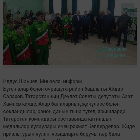
Илдус Шаһиев, Минзәлә- информ
Бүген алар белән очрашуга район башлыгы Айдар
Салахов, Татарстанның Дәүләт Советы депутаты Азат
Хамаев килде. Алар балаларның җиңүләре белән
сокландылар, район данын гына түгел, ярышларда
Татарстан командасы составында катнашып
медальләр яулаулары өчен рәхмәт белдерделәр. Җиде
призлы урын яулап, ярышларга баручы һәр бала