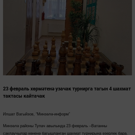
23 февраль хөрмәтенә узачак турнирга тагын 4 шахмат
тактасы кайтачак
Илшат Вагыйзов, “Минзәлә-информ”
Минзәлә районы Тупач авылында 23 февраль –Ватанны
саклаучылар көненә багышланган шахмат турнирына әзерлек бара.