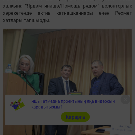
халкына “Ярдәм янәшә/Помощь рядом” волонтерлык
хәрәкәтендә актив катнашканнары өчен Рәхмәт
хатлары тапшырды.
Яшь Татмедиа проектының яңа видеосын
карадыгызмы?
Карарга