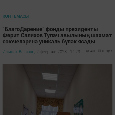
КӨН ТЕМАСЫ
“БлагоДарение” фонды президенты
Фәрит Салихов Тупач авылының шахмат
сөючеләренә уникаль бүләк ясады
Ильшат Вагизов,
2 февраль 2023 - 14:23
403
0
1