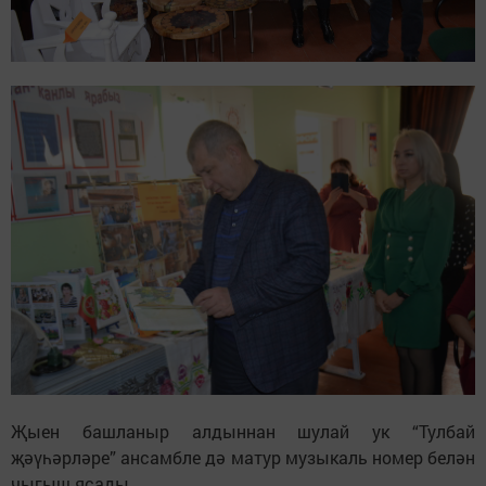
Җыен башланыр алдыннан шулай ук “Тулбай
җәүһәрләре” ансамбле дә матур музыкаль номер белән
чыгыш ясады.