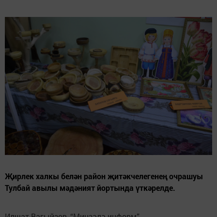
Җирлек халкы белән район җитәкчелегенең очрашуы
Тулбай авылы мәдәният йортында үткәрелде.
Илшат Вагыйзов, “Минзәлә-информ”