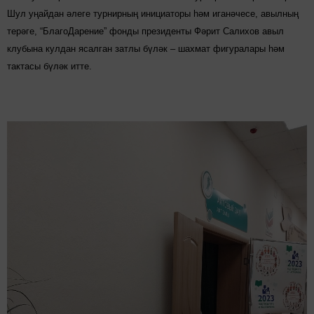
Шул уңайдан әлеге турнирның инициаторы һәм иганәчесе, авылның
терәге, “БлагоДарение” фонды президенты Фәрит Салихов авыл
клубына кулдан ясалган затлы бүләк – шахмат фигуралары һәм
тактасы бүләк итте.