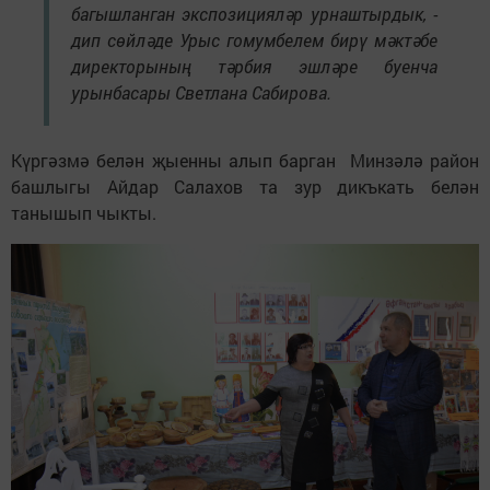
багышланган экспозицияләр урнаштырдык, -
дип сөйләде Урыс гомумбелем бирү мәктәбе
директорының тәрбия эшләре буенча
урынбасары Светлана Сабирова.
Күргәзмә белән җыенны алып барган Минзәлә район
башлыгы Айдар Салахов та зур дикъкать белән
танышып чыкты.