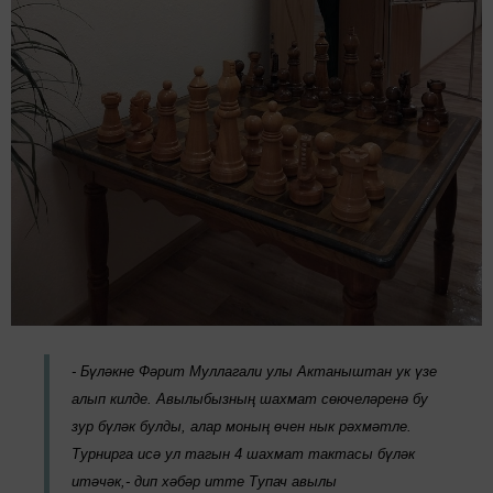
-
Бүләкне
Фәрит Муллагали улы
Актаныштан ук үзе
алып килде. Авылыбызның шахмат сөючеләренә бу
зур бүләк булды
, алар моның өчен нык рәхмәтле.
Турнирга исә ул тагын 4 шахмат тактасы бүләк
итәчәк,- дип хәбәр итте Тупач авылы