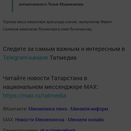
китапханәчесе Лилия Миңнеханова.
Турнир авыл кешеләре арасында узачак, җиңүчеләр Фәрит
Салихов әзерләгән бүләкләргә лаек булачаклар.
Следите за самым важным и интересным в
Telegram-канале
Татмедиа
Читайте новости Татарстана в
национальном мессенджере MАХ:
https://max.ru/tatmedia
ВКонтакте:
Мензелинск news - Мензеля-информ
MAX:
Новости Мензелинска - Мензеля онлайн
Одноклассники:
ok.ru/menzelinsk