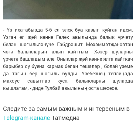
- Үз ихатабызда 5-6 ел элек буа казып куйган идем.
Узган ел җәй көнне Гөлек авылында балык үрчетү
белән шөгыльләнүче Габдрәшит Мөхәммәтҗановтан
чөгә балыкларын алып кайттым. Хәзер шуларны
үрчетә башладым әле. Оныклар җәй көнне ялга кайткач
барыбер су буена кармак белән төшәләр , болай үземә
дә тагын бер шөгыль булды. Үзебезнең теплицада
махсус савытлар куеп, балыкларны шуларда
кышлатам, - диде Тулбай авылының оста шәхесе.
Следите за самым важным и интересным в
Telegram-канале
Татмедиа