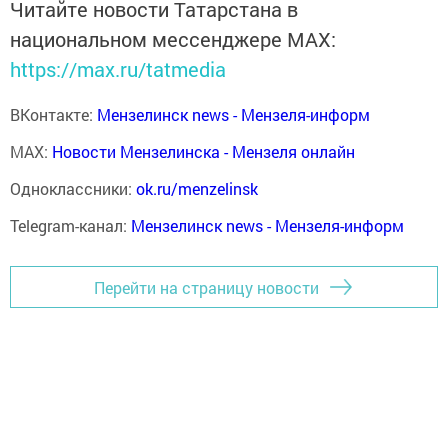
Читайте новости Татарстана в
национальном мессенджере MАХ:
https://max.ru/tatmedia
ВКонтакте:
Мензелинск news - Мензеля-информ
MAX:
Новости Мензелинска - Мензеля онлайн
Одноклассники:
ok.ru/menzelinsk
Telegram-канал:
Мензелинск news - Мензеля-информ
Перейти на страницу новости