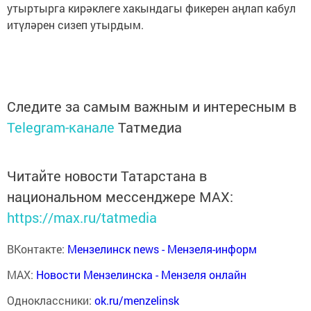
утыртырга кирәклеге хакындагы фикерен аңлап кабул
итүләрен сизеп утырдым.
Следите за самым важным и интересным в
Telegram-канале
Татмедиа
Читайте новости Татарстана в
национальном мессенджере MАХ:
https://max.ru/tatmedia
ВКонтакте:
Мензелинск news - Мензеля-информ
MAX:
Новости Мензелинска - Мензеля онлайн
Одноклассники:
ok.ru/menzelinsk