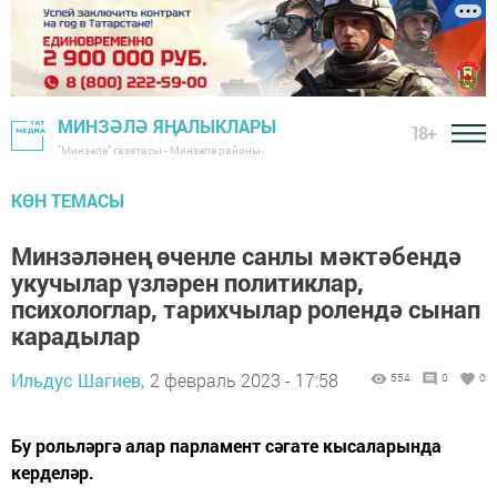
МИНЗӘЛӘ ЯҢАЛЫКЛАРЫ
18+
"Минзәлә" газетасы - Минзәлә районы
КӨН ТЕМАСЫ
Минзәләнең өченле санлы мәктәбендә
укучылар үзләрен политиклар,
психологлар, тарихчылар ролендә сынап
карадылар
Ильдус Шагиев,
2 февраль 2023 - 17:58
554
0
0
Бу рольләргә алар парламент сәгате кысаларында
керделәр.