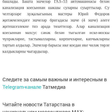
башлады. Башта эшчеләр ГАЗ--53 автомашинасы белән
канализация коесыннан шакшы суларны суырттылар. Су
челтәрләре хуҗалыгының мастеры Юрий Федоров
җитәкчелендәге эшчеләр бригадасы эшче (4 эшче) әлеге
җитешсезлекне тиз арада төзәттеләр. Алар канализация
коесыннан махсус сәнәк белән тыгылган иске-москы
чүпрәкләрне, тастымалларны, кирпичләрне, капчыкларны
тартып алдылар. Эшчеләр барысы ике коедан ике чиләк төрле
калдыкларны чыгардылар.
Следите за самым важным и интересным в
Telegram-канале
Татмедиа
Читайте новости Татарстана в
национальном мессенджере MАХ: