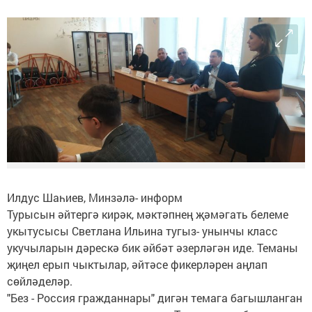
Илдус Шаһиев, Минзәлә- информ
Турысын әйтергә кирәк, мәктәпнең җәмәгать белеме
укытусысы Светлана Ильина тугыз- унынчы класс
укучыларын дәрескә бик әйбәт әзерләгән иде. Теманы
җиңел ерып чыктылар, әйтәсе фикерләрен аңлап
сөйләделәр.
"Без - Россия гражданнары" дигән темага багышланган