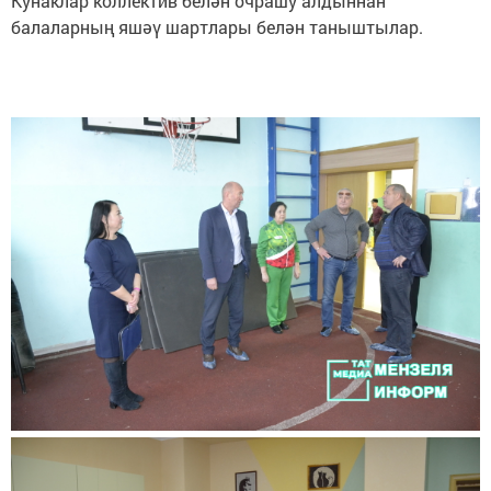
Кунаклар коллектив белән очрашу алдыннан
балаларның яшәү шартлары белән таныштылар.