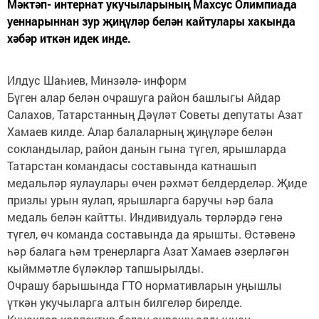
Мәктәп- интернат укучыларының Махсус Олимпиада
уеннарыннан зур җиңүләр белән кайтулары хакында
хәбәр иткән идек инде.
Илдус Шаһиев, Минзәлә- информ
Бүген алар белән очрашуга район башлыгы Айдар
Салахов, Татарстанның Дәүләт Советы депутаты Азат
Хамаев килде. Алар балаларның җиңүләре белән
сокландылар, район данын гына түгел, ярышларда
Татарстан командасы составында катнашып
медальләр яулаулары өчен рәхмәт белдерделәр. Җиде
призлы урын яулап, ярышларга баручы һәр бала
медаль белән кайтты. Индивидуаль төрләрдә генә
түгел, өч команда составында да ярышты. Өстәвенә
һәр балага һәм тренерларга Азат Хамаев әзерләгән
кыйммәтле бүләкләр тапшырылды.
Очрашу барышында ГТО нормативларын уңышлы
үткән укучыларга алтын билгеләр бирелде.