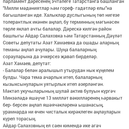
парламент дәресенең эчтәлеге Татарстанга башланган
"Милли мәдәниятлар һәм гореф- гадәтләр елы"на
багышланган иде. Халыклар дуслыгының төп нигезе
толерантлык икәнен аңлап, бу терминның мәгънәсен
төрле яклап ачты балалар. Дәрескә килгән район
башлыгы Айдар Салаховка һәм Татарстанның Дәүләт
Советы депутаты Азат Хамаевка да ошады аларның
теманы аңлап ачулары. Шуңа балаларның
сорауларына да эчкерсез җавап бирделәр.
Азат Хамаев, депутат:
- Балалар белән аралышып утырудан нык күңелем
булды. Чара тема ачарлык итеп, балаларның
кызыксынуларын уятырлык итеп әзерләнгән.
Мәктәп укучыларының шулай актив булуын күргәч
Минзәләдә яшәүче 13 милләт вәкилләренең һәрвакыт
бер- берсен аңлап яшәячәкләренә ышанасың,
урамнарда ни өчен чисталык кирәклеген аңлауларын
күреп торасың.
Айдар Салаховның ел саен кимендә ике агач