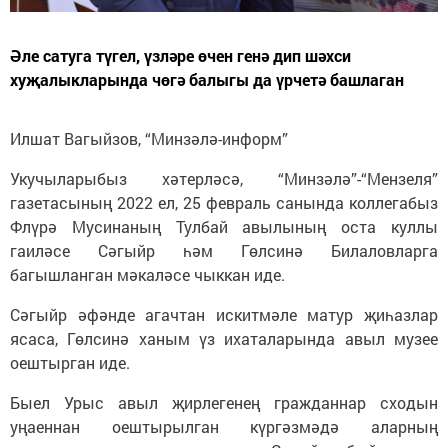
Әле сатуга түгел, үзләре өчен генә дип шәхси
хуҗалыкларында чөгә балыгы да үрчетә башлаган
Илшат Вагыйзов, “Минзәлә-информ”
Укучыларыбыз хәтерләсә, “Минзәлә”-“Мензеля”
газетасының 2022 ел, 25 февраль санында коллегабыз
Флүрә Мусинаның Тулбай авылының оста куллы
гаиләсе Сәгыйр һәм Гөлсинә Билаловларга
багышланган мәкаләсе чыккан иде.
Сәгыйр әфәнде агачтан искитмәле матур җиһазлар
ясаса, Гөлсинә ханым үз ихаталарында авыл музее
оештырган иде.
Быел Урыс авыл җирлегенең гражданнар сходын
уңаеннан оештырылган күргәзмәдә аларның