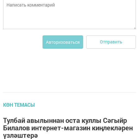
Отправить
Авторизоваться
КӨН ТЕМАСЫ
Тулбай авылыннан оста куллы Сәгыйр
Билалов интернет-магазин киңлекләрен
үзләштерә