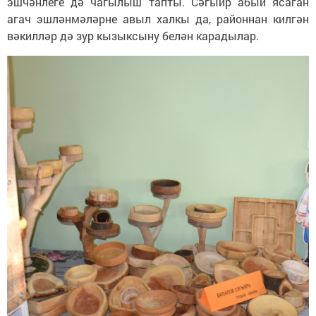
эшчәнлеге дә чагылыш тапты. Сәгыйр абый ясаган
агач эшләнмәләрне авыл халкы да, районнан килгән
вәкилләр дә зур кызыксыну белән карадылар.