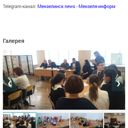
Telegram-канал:
Мензелинск news - Мензеля-информ
Галерея
❮
❯