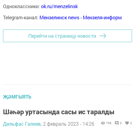
Одноклассники:
ok.ru/menzelinsk
Telegram-канал:
Мензелинск news - Мензеля-информ
Перейти на страницу новости
ҖӘМГЫЯТЬ
Шәһәр уртасында сасы ис таралды
Дильфас Галиев,
2 февраль 2023 - 14:26
756
0
0