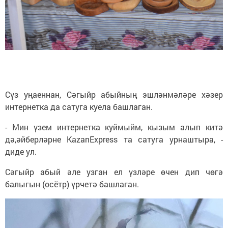
Сүз уңаеннан, Сәгыйр абыйның эшләнмәләре хәзер
интернетка да сатуга куела башлаган.
- Мин үзем интернетка куймыйм, кызым алып китә
дә,әйберләрне KazanExpress та сатуга урнаштыра, -
диде ул.
Сәгыйр абый әле узган ел үзләре өчен дип чөгә
балыгын (осётр) үрчетә башлаган.