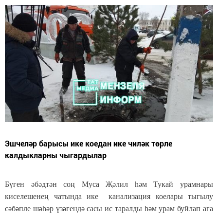
Эшчеләр барысы ике коедан ике чиләк төрле
калдыкларны чыгардылар
Бүген әбәдтән соң Муса Җәлил һәм Тукай урамнары
киселешенең чатында ике канализация коелары тыгылу
сәбәпле шәһәр үзәгендә сасы ис таралды һәм урам буйлап ага