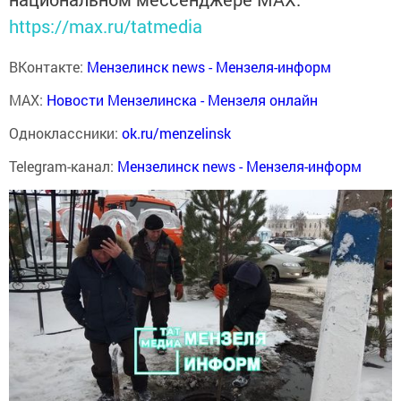
https://max.ru/tatmedia
ВКонтакте:
Мензелинск news - Мензеля-информ
MAX:
Новости Мензелинска - Мензеля онлайн
Одноклассники:
ok.ru/menzelinsk
Telegram-канал:
Мензелинск news - Мензеля-информ