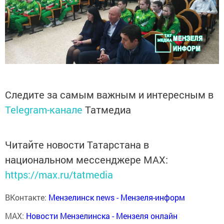
Следите за самым важным и интересным в
Telegram-канале
Татмедиа
Читайте новости Татарстана в
национальном мессенджере MАХ:
https://max.ru/tatmedia
ВКонтакте:
Мензелинск news - Мензеля-информ
MAX:
Новости Мензелинска - Мензеля онлайн