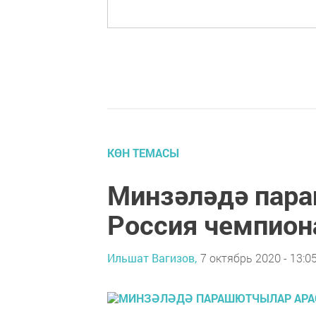
КӨН ТЕМАСЫ
Минзәләдә пар
Россия чемпион
Ильшат Вагизов,
7 октябрь 2020 - 13:0