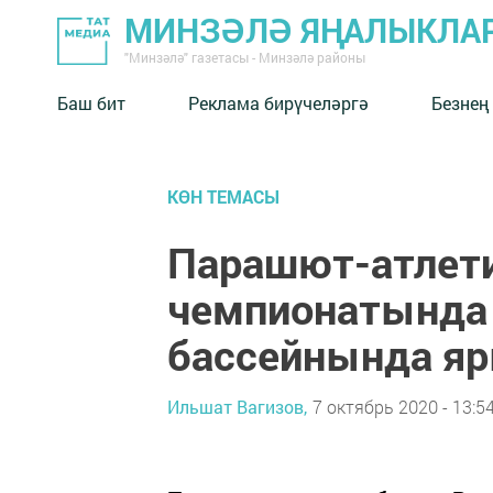
МИНЗӘЛӘ ЯҢАЛЫКЛА
"Минзәлә" газетасы - Минзәлә районы
Баш бит
Реклама бирүчеләргә
Безнең
КӨН ТЕМАСЫ
Парашют-атлети
чемпионатында
бассейнында я
Ильшат Вагизов,
7 октябрь 2020 - 13:5