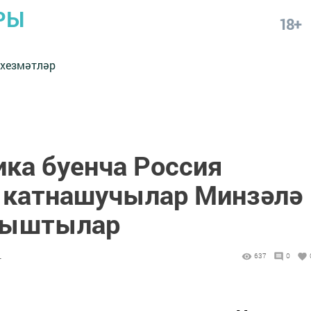
РЫ
18+
 хезмәтләр
ка буенча Россия
 катнашучылар Минзәлә
рыштылар
4
637
0