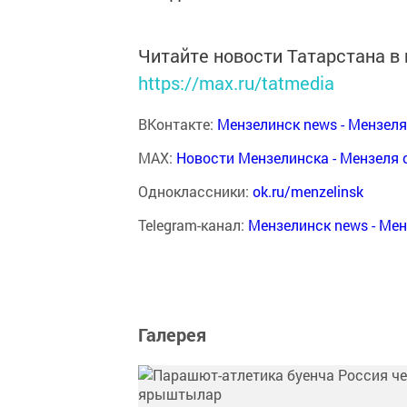
Читайте новости Татарстана 
https://max.ru/tatmedia
ВКонтакте:
Мензелинск news - Мензел
MAX:
Новости Мензелинска - Мензеля 
Одноклассники:
ok.ru/menzelinsk
Telegram-канал:
Мензелинск news - Ме
Галерея