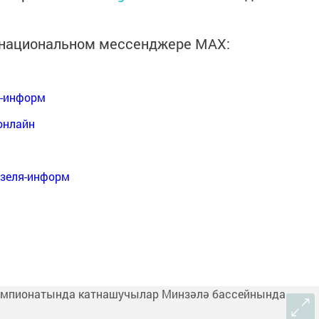
в национальном мессенджере MАХ:
я-информ
онлайн
нзеля-информ