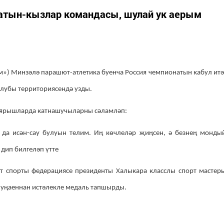
хатын-кызлар командасы, шулай ук аерым
») Минзәлә парашют-атлетика буенча Россия чемпионатын кабул итә
лубы территориясендә узды.
, ярышларда катнашучыларны сәламләп:
 да исән-сау булуын телим. Иң көчлеләр җиңсен, ә безнең монды
 дип билгеләп үтте
т спорты федерациясе президенты Халыкара класслы спорт мастер
 уңаеннан истәлекле медаль тапшырды.