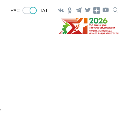
РУС
ТАТ
0