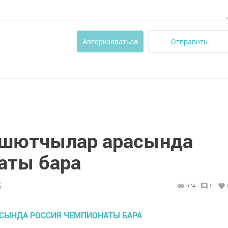
Отправить
Авторизоваться
ашютчылар арасында
аты бара
5
624
0