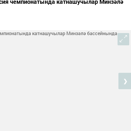
ссия чемпионатында катнашучылар Минзәлә
❯