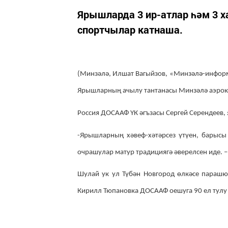
Ярышларда 3 ир-атлар һәм 3 
спортчылар катнаша.
(Минзәлә, Илшат Вагыйзов, «Минзәлә-информ
Ярышларның ачылу тантанасы Минзәлә аэрок
Россия ДОСААФ ҮК әгъзасы Сергей Серендеев
-Ярышларның хәвеф-хәтәрсез үтүен, барысы
очрашулар матур традициягә әверелсен иде. –
Шулай ук ул Түбән Новгород өлкәсе парашю
Кирилл Тюпановка ДОСААФ оешуга 90 ел тулу