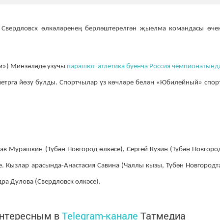
 Свердловск өлкәләренең берләштерелгән җыелма командасы өче
м») Минзәләдә узучы
парашют-атлетика буенча Россия чемпионатынд
етрга йөзү булды. Спортчылар үз көчләре белән «Юбилейный» спор
в Мурашкин (Түбән Новгород өлкәсе), Сергей Кузин (Түбән Новгоро
е. Кызлар арасында-Анастасия Савина (Чаллы кызы, Түбән Новгородт
дра Дулова (Свердловск өлкәсе).
интересным в
Telegram-канале
Татмедиа