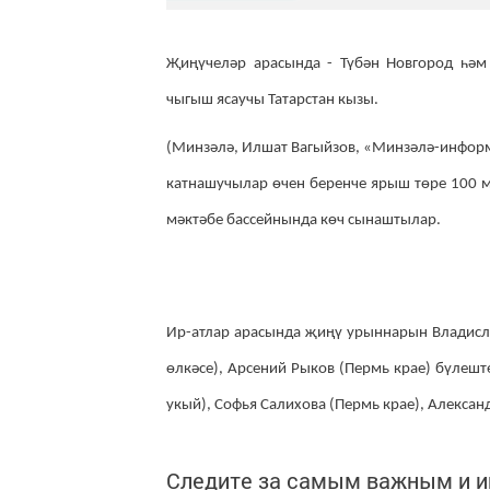
Җиңүчеләр арасында - Түбән Новгород һәм
чыгыш ясаучы Татарстан кызы.
(Минзәлә, Илшат Вагыйзов, «Минзәлә-инфор
катнашучылар өчен беренче ярыш төре 100 м
мәктәбе бассейнында көч сынаштылар.
Ир-атлар арасында җиңү урыннарын Владисла
өлкәсе), Арсений Рыков (Пермь крае) бүлешт
укый), Софья Салихова (Пермь крае), Алексан
Следите за самым важным и 