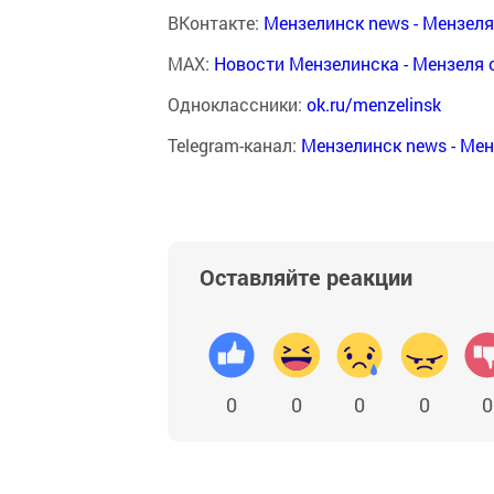
ВКонтакте:
Мензелинск news - Мензел
MAX:
Новости Мензелинска - Мензеля 
Одноклассники:
ok.ru/menzelinsk
Telegram-канал:
Мензелинск news - Ме
Оставляйте реакции
0
0
0
0
0