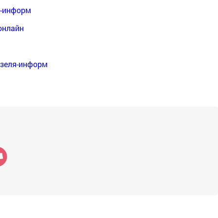
я-информ
онлайн
нзеля-информ