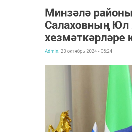
Минзәлә район
Салаховның Юл
хезмәткәрләре 
Admin,
20 октябрь 2024 - 06:24