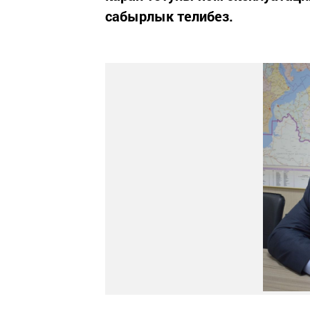
сабырлык телибез.