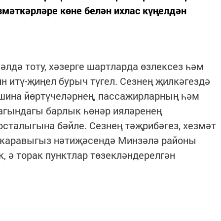
мәткәрләре көне белән ихлас күңелдән
лдә тоту, хәзерге шартларда өзлексез һәм
 итү-җиңел бурыч түгел. Сезнең җилкәгездә
ашина йөртүчеләрнең, пассажирларның һәм
агындагы барлык һөнәр ияләренең
сталыгына бәйле. Сезнең тәҗрибәгез, хезмәт
 каравыгыз нәтиҗәсендә Минзәлә районы
 ә торак пунктлар төзекләндерелгән