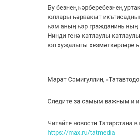
Бу безнең һәрберебезнең урт
юллары һәрвакыт икътисадның
һәм аның һәр гражданинының 
Нинди генә катлаулы катлаулы
юл хуҗалыгы хезмәткәрләре һ
Марат Сәмигуллин, «Татавтод
Следите за самым важным и 
Читайте новости Татарстана 
https://max.ru/tatmedia