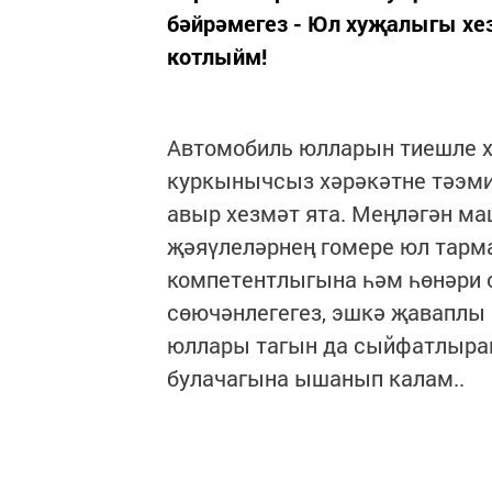
бәйрәмегез - Юл хуҗалыгы хез
котлыйм!
Автомобиль юлларын тиешле хә
куркынычсыз хәрәкәтне тәэмин
авыр хезмәт ята. Меңләгән м
җәяүлеләрнең гомере юл тарм
компетентлыгына һәм һөнәри о
сөючәнлегегез, эшкә җаваплы
юллары тагын да сыйфатлырак,
булачагына ышанып калам..