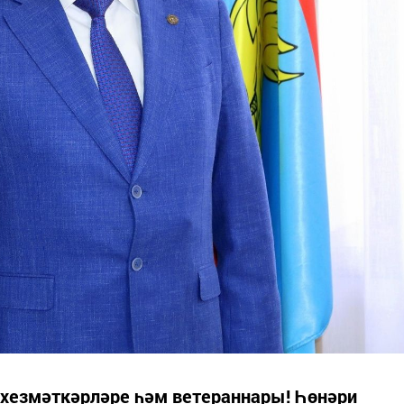
хезмәткәрләре һәм ветераннары! Һөнәри