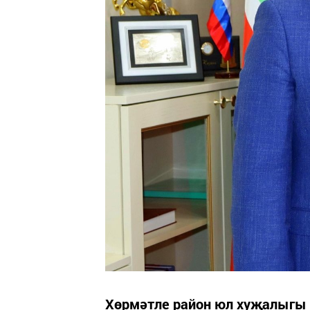
Хөрмәтле район юл хуҗалыгы 