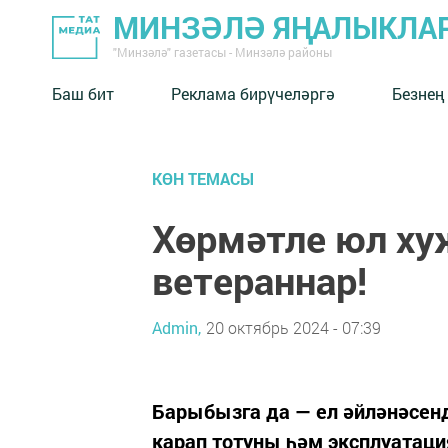
МИНЗӘЛӘ ЯҢАЛЫКЛА
"Минзәлә" газетасы - Минзәлә районы
Баш бит
Реклама бирүчеләргә
Безнең
КӨН ТЕМАСЫ
Хөрмәтле юл ху
ветераннар!
Admin,
20 октябрь 2024 - 07:39
Барыбызга да — ел әйләнәсен
карап тотуны һәм эксплуатаци