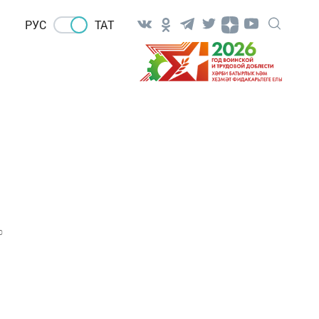
РУС
ТАТ
0