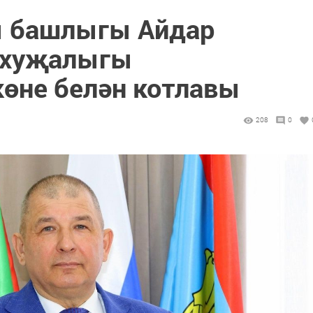
ы башлыгы Айдар
 хуҗалыгы
көне белән котлавы
208
0