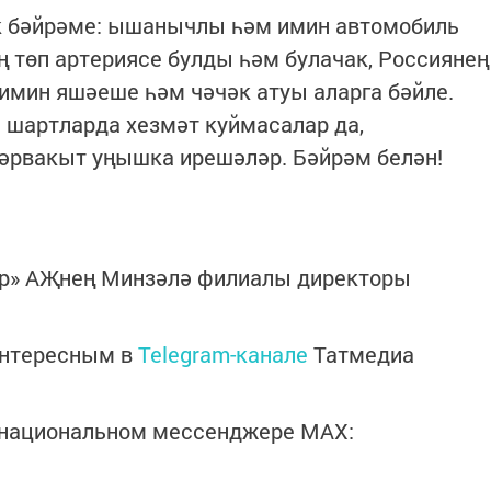
ак бәйрәме: ышанычлы һәм имин автомобиль
 төп артериясе булды һәм булачак, Россиянең
имин яшәеше һәм чәчәк атуы аларга бәйле.
 шартларда хезмәт куймасалар да,
әрвакыт уңышка ирешәләр. Бәйрәм белән!
ор» АҖнең Минзәлә филиалы директоры
интересным в
Telegram-канале
Татмедиа
в национальном мессенджере MАХ: