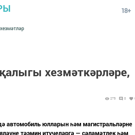
РЫ
18+
 хезмәтләр
җалыгы хезмәткәрләре,
275
0
дә автомобиль юлларын һәм магистральләрне
яләүне тәэмин итүчеләргә — сәламәтлек һәм