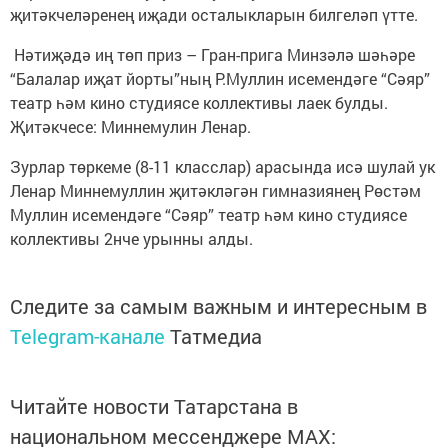
җитәкчеләренең иҗади осталыкларын билгеләп үтте.
Нәтиҗәдә иң төп приз – Гран-прига Минзәлә шәһәре
“Балалар иҗат йорты”ның Р.Муллин исемендәге “Сәяр”
театр һәм кино студиясе коллективы лаек булды.
Җитәкчесе: Миннемулин Ленар.
Зурлар төркеме (8-11 класслар) арасында исә шулай ук
Ленар Миннемуллин җитәкләгән гимназиянең Рөстәм
Муллин исемендәге “Сәяр” театр һәм кино студиясе
коллективы 2нче урынны алды.
Следите за самым важным и интересным в
Telegram-канале
Татмедиа
Читайте новости Татарстана в
национальном мессенджере MАХ: