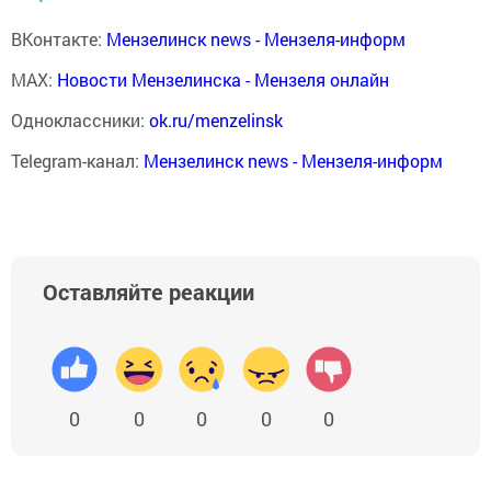
ВКонтакте:
Мензелинск news - Мензеля-информ
MAX:
Новости Мензелинска - Мензеля онлайн
Одноклассники:
ok.ru/menzelinsk
Telegram-канал:
Мензелинск news - Мензеля-информ
Оставляйте реакции
0
0
0
0
0