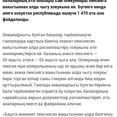
балаларның ата-аналары һәм опекуннары пенсиягә
вакытыннан алда чыгу хокукына ия. Бүгенге көндә
әлеге хокуктан республикада яшәүче 1 470 ата-ана
файдаланды.
Инвалидлыгы булган балалар тәрбияләнүче
гаиләләрдә картлык буенча хезмәт пенсиясен
вакытыннан алда рәсмиләштерү хокукына әти-
әниләрнең берсе ия: баланың әнисе пенсиягә —
50 яшьтә, әтисе — 55 яшьтә чыга ала. Опекуннар өчен
пенсия яше опекунлыкның һәр ел ярымы өчен бер елга
кими, әмма пенсиягә вакытыннан алда чыгу хокукы
бирә торган еллар саны гомуми алганда биш елдан
арттырылмый. Гаиләдә инвалидлыгы булган берничә
бала тәрбияләнгән очракта бу хокуктан, балаларның
һәркайсына аерым документлар рәсмиләштереп, ата-
аналарның икесе дә файдалана алачак.
«Башта иминият пенсиясен вакытыннан алда билгеләү