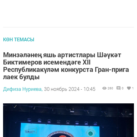
КӨН ТЕМАСЫ
Минзәләнең яшь артистлары Шәүкәт
Биктимеров исемендәге XII
Республикакүләм конкурста Гран-прига
лаек булды
Дифиза Нуриева,
30 ноябрь 2024 - 10:45
260
0
1