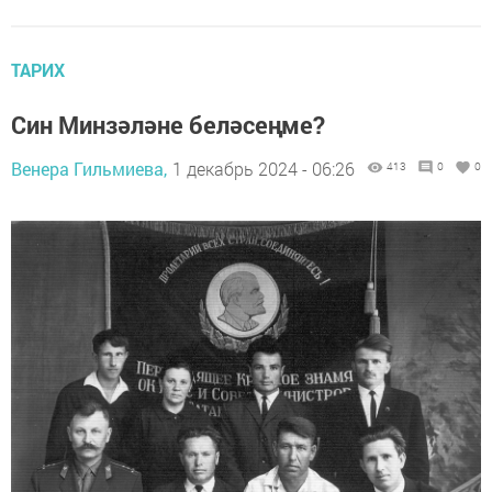
ТАРИХ
Син Минзәләне беләсеңме?
Венера Гильмиева,
1 декабрь 2024 - 06:26
413
0
0