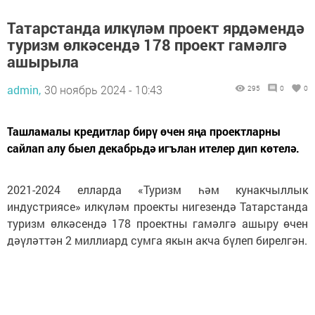
Татарстанда илкүләм проект ярдәмендә
туризм өлкәсендә 178 проект гамәлгә
ашырыла
admin,
30 ноябрь 2024 - 10:43
295
0
0
Ташламалы кредитлар бирү өчен яңа проектларны
сайлап алу быел декабрьдә игълан ителер дип көтелә.
2021-2024 елларда «Туризм һәм кунакчыллык
индустриясе» илкүләм проекты нигезендә Татарстанда
туризм өлкәсендә 178 проектны гамәлгә ашыру өчен
дәүләттән 2 миллиард сумга якын акча бүлеп бирелгән.