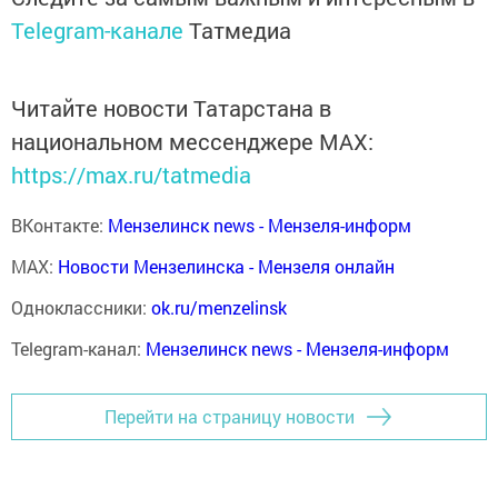
Telegram-канале
Татмедиа
Читайте новости Татарстана в
национальном мессенджере MАХ:
https://max.ru/tatmedia
ВКонтакте:
Мензелинск news - Мензеля-информ
MAX:
Новости Мензелинска - Мензеля онлайн
Одноклассники:
ok.ru/menzelinsk
Telegram-канал:
Мензелинск news - Мензеля-информ
Перейти на страницу новости