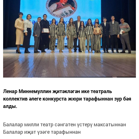
Ленар Миннемуллин җитәкләгән ике театраль
коллектив әлеге конкурста жюри тарафыннан зур бәя
алды.
Балалар милли театр сәнгатен үстерү максатыннан
Балалар иҗат үзәге тарафыннан