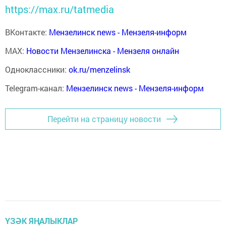
https://max.ru/tatmedia
ВКонтакте:
Мензелинск news - Мензеля-информ
MAX:
Новости Мензелинска - Мензеля онлайн
Одноклассники:
ok.ru/menzelinsk
Telegram-канал:
Мензелинск news - Мензеля-информ
Перейти на страницу новости
ҮЗӘК ЯҢАЛЫКЛАР