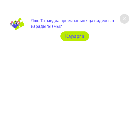
Яшь Татмедиа проектының яңа видеосын
карадыгызмы?
Карарга
Бу акчалар глэмпинглар оештыру, туристик җиһазлар
сатып алу, пляжларны төзекләндерү, вакыйгалы
чаралар үткәрү, шәһәр үзәкләренең туристик кодын
булдыру, туризм тармагы өчен кадр әзерләү (һ.б.) кебек
иҗтимагый һәм эшмәкәрлек инициативаларына ярдәм
күрсәтүгә тотылган.
2024 елда илкүләм проектны гамәлгә ашыру өчен
республикага 325,8 миллион сум бүленгән. Алар