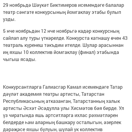
29 ноябрьдә Шәүкәт Биктимеров исемендәге балалар
театр сәнгате конкурсының йомгаклау этабы булып
узды.
5 нче ноябрьдән 12 нче ноябрьгә кадәр конкурсның
сайлап алу туры үткәрелде. Конкурста катнашу өчен 43
театраль күренеш тәкъдим ителде. Шулар арасыннан
иң яхшы 10 коллектив йомгаклау (финал) этабында
чыгыш ясады.
Конкурсантларга Галиасгар Камал исемендәге Татар
дәүләт академия театры артисты, Татарстан
Республикасының атказанган, Татарстанның халык
артисты Әсхәт Әсәдулла улы Хисмәтов бәя бирде. Ул
үз чиратында яшь артситларга ихлас рәхмәтләрен
белдерде һәм аларның башкару осталыгын, әзерлек
дәрәҗәсе яхшы булуын, шулай ук коллектив