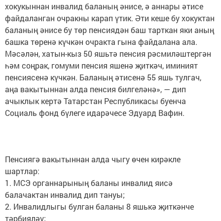
хокукыннан инвалид баланың әнисе, ә аннары әтисе
файдаланган очракны карап үтик. Әти кеше бу хокуктан
баланың әнисе бу төр пенсиядән баш тарткан яки аның
башка төренә күчкән очракта гына файдалана ала.
Мәсәлән, хатын-кыз 50 яшьтә пенсия рәсмиләштергән
һәм соңрак, гомуми пенсия яшенә җиткәч, иминият
пенсиясенә күчкән. Баланың әтисенә 55 яшь тулгач,
аңа вакытыннан алда пенсия билгеләнә», — дип
ачыклык кертә Татарстан Республикасы буенча
Социаль фонд бүлеге идарәчесе Эдуард Вафин.
Пенсиягә вакытыннан алда чыгу өчен кирәкле
шартлар:
1. МСЭ органнарының баланы инвалид яисә
балачактан инвалид дип тануы;
2. Инвалидлыгы булган баланы 8 яшькә җиткәнче
тәрбияләү;