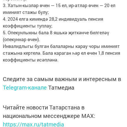
3. Хатын-кызлар өчен — 15 ел, ир-атлар өчен — 20 ел
иминият стажы булу;
4. 2024 елга кимендә 28,2 индивидуаль пенсия
коэффициенты туплау;
5. Опекунлыкны бала 8 яшькә җиткәнче билгеләү
(опекуннар өчен).
Инвалидлыгы булган балаларны карау чоры иминият
стажына кертелә. Бала караган һәр ел өчен 1,8 пенсия
коэффициенты исәпләнә.
Следите за самым важным и интересным в
Telegram-канале
Татмедиа
Читайте новости Татарстана в
национальном мессенджере MАХ:
https://max.ru/tatmedia