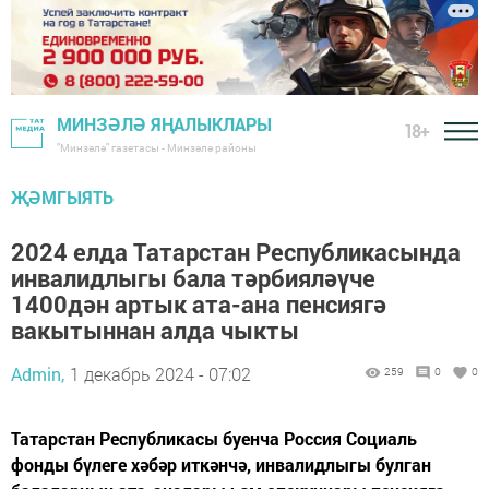
МИНЗӘЛӘ ЯҢАЛЫКЛАРЫ
18+
"Минзәлә" газетасы - Минзәлә районы
ҖӘМГЫЯТЬ
2024 елда Татарстан Республикасында
инвалидлыгы бала тәрбияләүче
1400дән артык ата-ана пенсиягә
вакытыннан алда чыкты
Admin,
1 декабрь 2024 - 07:02
259
0
0
Татарстан Республикасы буенча Россия Социаль
фонды бүлеге хәбәр иткәнчә, инвалидлыгы булган