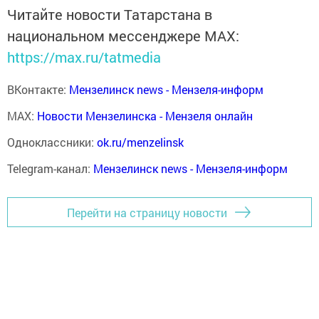
Читайте новости Татарстана в
национальном мессенджере MАХ:
https://max.ru/tatmedia
ВКонтакте:
Мензелинск news - Мензеля-информ
MAX:
Новости Мензелинска - Мензеля онлайн
Одноклассники:
ok.ru/menzelinsk
Telegram-канал:
Мензелинск news - Мензеля-информ
Перейти на страницу новости