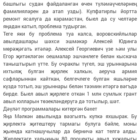
башлыгы судан файдаланган өчен түләмәүчеләрнең
фамилияләрен дә атап узды). Күпфатирлы йортта
ремонт ясалуга да карамастан, быел да су челтәре
яңадан катып, проблема тудырган.
Теге яки бу проблема туа калса, воровскийлылар
авылдашлары шәхси эшмәкәр Алексей Юдинга
мөрәҗәгать итәләр. Алексей Георгиевич үзе һәм улы
Егор җитәкләгән оешмалар эшчәнлеге белән кыскача
таныштырып үтте. Бу очраклы түгел, эш урыннарына
ихтыяҗ булган җирлек халкын, аеруча армия
сафларыннан кайткан, белгечлеге булган яшьләрне
күздә тотып, эш урыннары белән тәэмин итәргә вәгъдә
бирде. Быел авыл җирлеге откан 1 млн сумлык грант
авыл юлларын төзекләндерүгә дә тотылыр, шәт.
Дәүләт программалары китергән бәхет
Яңа Мәлкән авылында вәзгыять күпкә яхшырак. Бу
җирлектә җитештерү тармагы булуга бәйле, моны
җыенда катнашучылар да берничә кат телгә алды.
Җирлектәге халыкның 80 проценты авыл хуҗалыгы