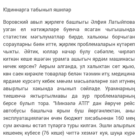
Юдиннарга табынып яшиләр
Воровский авыл җирлеге башлыгы Әлфия Латыйпова
узган ел нәтиҗәләре буенча ясаган чыгышында
статистик мәгълүматлар бирде, халыкны борчыган
сорауларны бәян итте, җирлек проблемаларын күтәреп
чыкты. Әйтик, юллар начар булу сәбәпле, чирләп
киткән кеше яшәгән урамга ашыгыч ярдәм машинасы
ничек керсен? Аерым алганда, ул халыктан сөт җыю,
көн саен кирәкле товарлар белән тәэмин итү, медицина
ярдәме күрсәтү кебек мөһим мәсьәләләрне хәл итүнең
авырлыгы хакында ачынып сөйләде. Урамнарның
тиешенчә яктыртылмавы да зур проблемаларның
берсе булып тора. "Минзәлә АТП" дан йөрүче рейс
автобусы башлыча ярым буш йөргәнлектән, аны
эксплуатацияләгән өчен бюджет хисабыннан 160 мең
сум акчаны өстәп түләргә туры килгән. Эшли алырлык
кешенең күбесе (76 кеше) читтә хезмәт куя, шуңа күрә