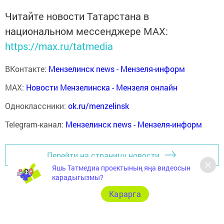
Читайте новости Татарстана в
национальном мессенджере MАХ:
https://max.ru/tatmedia
ВКонтакте:
Мензелинск news - Мензеля-информ
MAX:
Новости Мензелинска - Мензеля онлайн
Одноклассники:
ok.ru/menzelinsk
Telegram-канал:
Мензелинск news - Мензеля-информ
Перейти на страницу новости
Яшь Татмедиа проектының яңа видеосын
карадыгызмы?
Карарга