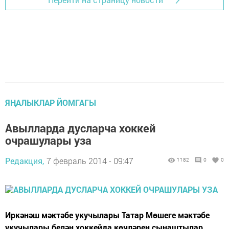
ЯҢАЛЫКЛАР ЙОМГАГЫ
Авылларда дусларча хоккей
очрашулары уза
Редакция,
7 февраль 2014 - 09:47
1182
0
0
Иркәнәш мәктәбе укучылары Татар Мөшеге мәктәбе
укучылары белән хоккейда көчләрен сынаштылар.