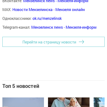
ВКонтакте:
Мензелинск news - Мензеля-информ
MAX:
Новости Мензелинска - Мензеля онлайн
Одноклассники:
ok.ru/menzelinsk
Telegram-канал:
Мензелинск news - Мензеля-информ
Перейти на страницу новости
Топ 5 новостей