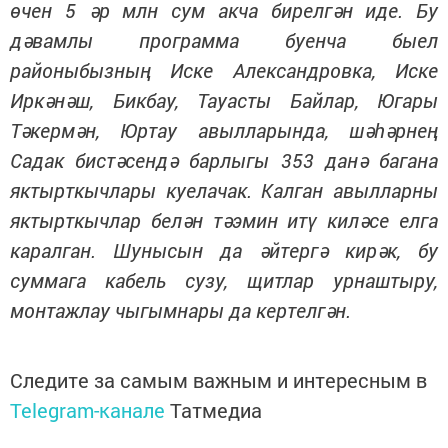
өчен 5 әр млн сум акча бирелгән иде. Бу
дәвамлы программа буенча быел
районыбызның Иске Александровка, Иске
Иркәнәш, Бикбау, Тауасты Байлар, Югары
Тәкермән, Юртау авылларында, шәһәрнең
Садак бистәсендә барлыгы 353 данә багана
яктырткычлары куелачак. Калган авылларны
яктырткычлар белән тәэмин итү киләсе елга
каралган. Шунысын да әйтергә кирәк, бу
суммага кабель сузу, щитлар урнаштыру,
монтажлау чыгымнары да кертелгән.
Следите за самым важным и интересным в
Telegram-канале
Татмедиа