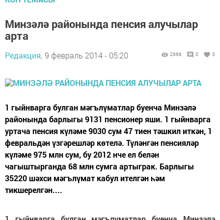
Минзәлә районында пенсия алучылар
арта
Редакция,
9 февраль 2014 - 05:20
2666
0
0
1 гыйнварга булган мәгълүматлар буенча Минзәлә
районында барлыгы 9131 пенсионер яши. 1 гыйнварга
уртача пенсия күләме 9030 сум 47 тиен тәшкил иткән, 1
февральдән үзгәрешләр көтелә. Түләнгән пенсияләр
күләме 975 млн сум, бу 2012 нче ел белән
чагыштырганда 68 млн сумга артыграк. Барлыгы
35220 шәхси мәгълүмат кабул ителгән һәм
тикшерелгән....
1 гыйнварга булган мәгълүматлар буенча Минзәлә