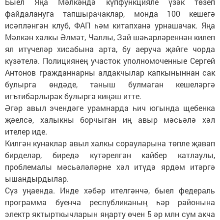
Быел Яңа Мәлкәндә күпфункцияле үзәк төзеп
файдалануга тапшырачаклар, монда 100 кешегә
исәпләнгән клуб, ФАП һәм китапханә урнашачак. Яңа
Мәлкән халкы Әлмәт, Чаллы, Зәй шәһәрләреннән килеп
ял итүчеләр хисабына арта, бу аеруча җәйге чорда
күзәтелә. Полициянең участок уполномоченные Сергей
Антонов гражданнарны алдакчылар капкыныннан сак
булырга өндәде, таныш булмаган кешеләргә
игътибарлырак булырга киңәш итте.
Әгәр авыл эчендәге урамнарда һич югында щебенка
җәелсә, халыкны борчыган иң авыр мәсьәлә хәл
ителер иде.
Килгән кунаклар авыл халкы сорауларына төпле җавап
бирделәр, биредә күтәрелгән кайбер катлаулы,
проблемалы мәсьәләләрне хәл итүдә ярдәм итәргә
ышандырдылар.
Сүз уңаенда. Инде хәбәр ителгәнчә, быел федераль
программа буенча республиканың һәр районына
электр яктырткычларын яңарту өчен 5 әр млн сум акча