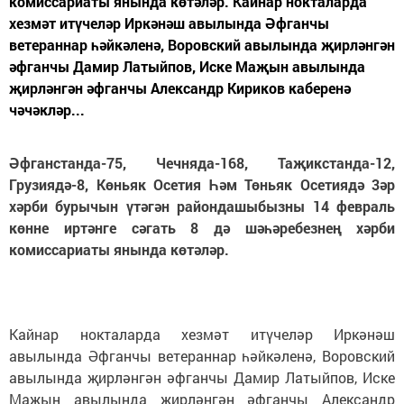
комиссариаты янында көтәләр. Кайнар нокталарда
хезмәт итүчеләр Иркәнәш авылында Әфганчы
ветераннар һәйкәленә, Воровский авылында җирләнгән
әфганчы Дамир Латыйпов, Иске Маҗын авылында
җирләнгән әфганчы Александр Кириков каберенә
чәчәкләр...
Әфганстанда-75, Чечняда-168, Таҗикстанда-12,
Грузиядә-8, Көньяк Осетия Һәм Төньяк Осетиядә 3әр
хәрби бурычын үтәгән райондашыбызны 14 февраль
көнне иртәнге сәгать 8 дә шәһәребезнең хәрби
комиссариаты янында көтәләр.
Кайнар нокталарда хезмәт итүчеләр Иркәнәш
авылында Әфганчы ветераннар һәйкәленә, Воровский
авылында җирләнгән әфганчы Дамир Латыйпов, Иске
Маҗын авылында җирләнгән әфганчы Александр