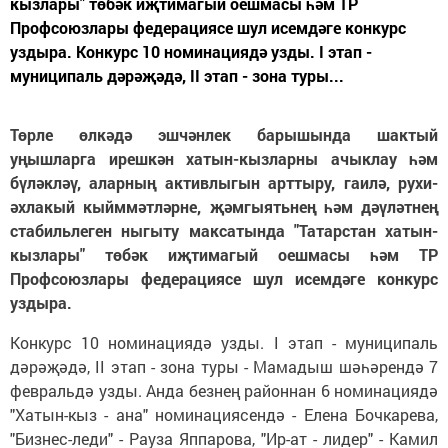
кызлары" төбәк иҗтимагый оешмасы һәм ТР
Профсоюзлары федерациясе шул исемдәге конкурс
уздыра. Конкурс 10 номинациядә узды. I этап -
муниципаль дәрәҗәдә, II этап - зона туры...
Төрле өлкәдә эшчәнлек барышында шактый
уңышларга ирешкән хатын-кызларны ачыклау һәм
бүләкләү, аларның активлыгын арттыру, гаилә, рухи-
әхлакый кыйммәтләрне, җәмгыятьнең һәм дәүләтнең
стабильлеген ныгыту максатында "Татарстан хатын-
кызлары" төбәк иҗтимагый оешмасы һәм ТР
Профсоюзлары федерациясе шул исемдәге конкурс
уздыра.
Конкурс 10 номинациядә узды. I этап - муниципаль
дәрәҗәдә, II этап - зона туры - Мамадыш шәһәрендә 7
февральдә узды. Анда безнең районнан 6 номинациядә
"Хатын-кыз - ана" номинациясендә - Елена Бочкарева,
"Бизнес-леди" - Рауза Яппарова, "Ир-ат - лидер" - Камил