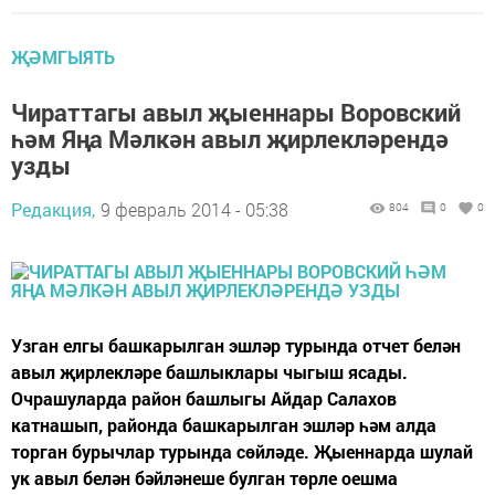
ҖӘМГЫЯТЬ
Чираттагы авыл җыеннары Воровский
һәм Яңа Мәлкән авыл җирлекләрендә
узды
Редакция,
9 февраль 2014 - 05:38
804
0
0
Узган елгы башкарылган эшләр турында отчет белән
авыл җирлекләре башлыклары чыгыш ясады.
Очрашуларда район башлыгы Айдар Салахов
катнашып, районда башкарылган эшләр һәм алда
торган бурычлар турында сөйләде. Җыеннарда шулай
ук авыл белән бәйләнеше булган төрле оешма