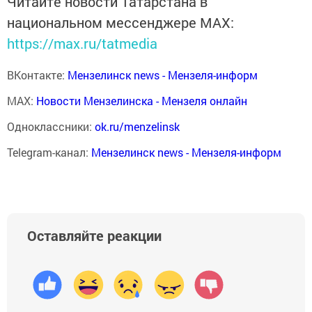
Читайте новости Татарстана в
национальном мессенджере MАХ:
https://max.ru/tatmedia
ВКонтакте:
Мензелинск news - Мензеля-информ
MAX:
Новости Мензелинска - Мензеля онлайн
Одноклассники:
ok.ru/menzelinsk
Telegram-канал:
Мензелинск news - Мензеля-информ
Оставляйте реакции