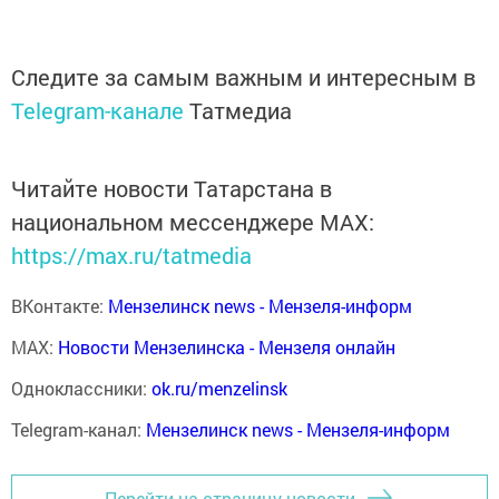
Следите за самым важным и интересным в
Telegram-канале
Татмедиа
Читайте новости Татарстана в
национальном мессенджере MАХ:
https://max.ru/tatmedia
ВКонтакте:
Мензелинск news - Мензеля-информ
MAX:
Новости Мензелинска - Мензеля онлайн
Одноклассники:
ok.ru/menzelinsk
Telegram-канал:
Мензелинск news - Мензеля-информ
Перейти на страницу новости