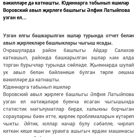
вәкилләре дә катнашты. Юдиннарга табынып яшиләр
Воровский авыл җирлеге башлыгы Әлфия Латыйпова
узган ел...
Узган елгы башкарылган эшләр турында отчет белән
авыл җирлекләре башлыклары чыгыш ясады.
Очрашуларда район башлыгы Айдар Салахов
катнашып, районда башкарылган эшләр һәм алда
торган бурычлар турында сөйләде. Җыеннарда шулай
ук авыл белән бәйләнеше булган төрле оешма
вәкилләре дә катнашты.
Юдиннарга табынып яшиләр
Воровский авыл җирлеге башлыгы Әлфия Латыйпова
узган ел нәтиҗәләре буенча ясаган чыгышында
статистик мәгълүматлар бирде, халыкны борчыган
сорауларны бәян итте, җирлек проблемаларын күтәреп
чыкты. Әйтик, юллар начар булу сәбәпле, чирләп
киткән кеше яшәгән урамга ашыгыч ярдәм машинасы