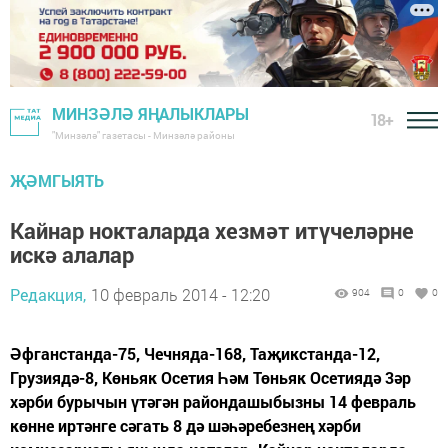
МИНЗӘЛӘ ЯҢАЛЫКЛАРЫ
18+
"Минзәлә" газетасы - Минзәлә районы
ҖӘМГЫЯТЬ
Кайнар нокталарда хезмәт итүчеләрне
искә алалар
Редакция,
10 февраль 2014 - 12:20
904
0
0
Әфганстанда-75, Чечняда-168, Таҗикстанда-12,
Грузиядә-8, Көньяк Осетия Һәм Төньяк Осетиядә 3әр
хәрби бурычын үтәгән райондашыбызны 14 февраль
көнне иртәнге сәгать 8 дә шәһәребезнең хәрби