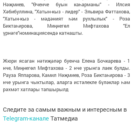
Нәҗмиев, "Өченче буын каһарманы" - Илсия
Хәбибуллина, "Хатын-кыз - лидер" - Эльвира Фәттахова,
"Хатын-кыз - мәдәният һәм рухлылык" - Роза
Биктаһирова, Миңнегөл Мифтахова "Ел
үрнәге"номинациясендә катнашты.
Жюри ясаган нәтиҗәләр буенча Елена Бочкарева - 1
нче, Миңнегөл Мифтахова - 2 нче урынга лаек булды.
Рауза Яппарова, Камил Нәҗмиев, Роза Биктаһирова - 3
нче урынга чыктылар, аларга истәлекле бүләкләр һәм
рәхмәт хатлары тапшырылд
Следите за самым важным и интересным в
Telegram-канале
Татмедиа