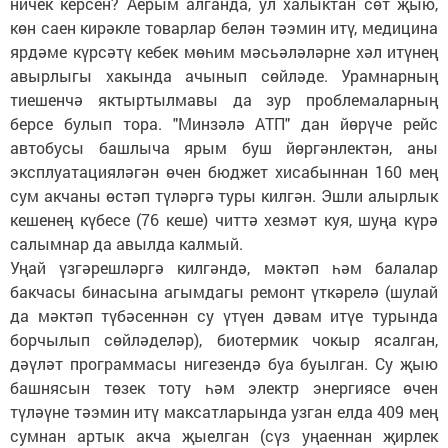
ничек керсен? Аерым алганда, ул халыктан сөт җыю,
көн саен кирәкле товарлар белән тәэмин итү, медицина
ярдәме күрсәтү кебек мөһим мәсьәләләрне хәл итүнең
авырлыгы хакында ачынып сөйләде. Урамнарның
тиешенчә яктыртылмавы да зур проблемаларның
берсе булып тора. "Минзәлә АТП" дан йөрүче рейс
автобусы башлыча ярым буш йөргәнлектән, аны
эксплуатацияләгән өчен бюджет хисабыннан 160 мең
сум акчаны өстәп түләргә туры килгән. Эшли алырлык
кешенең күбесе (76 кеше) читтә хезмәт куя, шуңа күрә
салымнар да авылда калмый.
Уңай үзгәрешләргә килгәндә, мәктәп һәм балалар
бакчасы бинасына агымдагы ремонт үткәрелә (шулай
да мәктәп түбәсеннән су үтүен дәвам итүе турында
борчылып сөйләделәр), биотермик чокыр ясалган,
дәүләт программасы нигезендә буа буылган. Су җыю
башнясын төзек тоту һәм электр энергиясе өчен
түләүне тәэмин итү максатларында узган елда 409 мең
сумнан артык акча җыелган (сүз уңаеннан җирлек