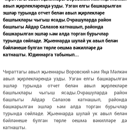
авыл җирлекләрендә узды. Узган елгы башкарылган
эшләр турында отчет белән авыл җирлекләре
башлыклары чыгыш ясады.Очрашуларда район
башлыгы Айдар Салахов катнашып, районда
башкарылган эшләр һәм алда торган бурычлар
турында сөйләде. Җыеннарда шулай ук авыл белән
бәйләнеше булган төрле оешма вәкилләре дә
катнашты. Юдиннарга табынып...
Чираттагы авыл җыеннары Воровский һәм Яңа Мәлкән
авыл җирлекләрендә узды. Узган елгы башкарылган
эшләр турында отчет белән авыл җирлекләре
башлыклары чыгыш ясады.Очрашуларда район
башлыгы Айдар Салахов катнашып, районда
башкарылган эшләр һәм алда торган бурычлар
турында сөйләде. Җыеннарда шулай ук авыл белән
бәйләнеше булган төрле оешма вәкилләре дә
катнашты.