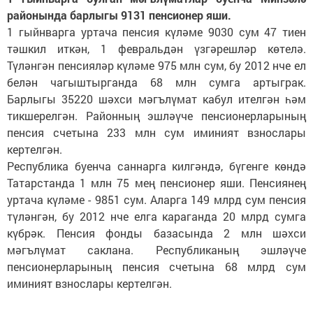
районында барлыгы 9131 пенсионер яши.
1 гыйнварга уртача пенсия күләме 9030 сум 47 тиен
тәшкил иткән, 1 февральдән үзгәрешләр көтелә.
Түләнгән пенсияләр күләме 975 млн сум, бу 2012 нче ел
белән чагыштырганда 68 млн сумга артыграк.
Барлыгы 35220 шәхси мәгълүмат кабул ителгән һәм
тикшерелгән. Районның эшләүче пенсионерларының
пенсия счетына 233 млн сум иминият взнослары
кертелгән.
Республика буенча саннарга килгәндә, бүгенге көндә
Татарстанда 1 млн 75 мең пенсионер яши. Пенсиянең
уртача күләме - 9851 сум. Аларга 149 млрд сум пенсия
түләнгән, бу 2012 нче елга караганда 20 млрд сумга
күбрәк. Пенсия фонды базасында 2 млн шәхси
мәгълүмат саклана. Республиканың эшләүче
пенсионерларының пенсия счетына 68 млрд сум
иминият взнослары кертелгән.