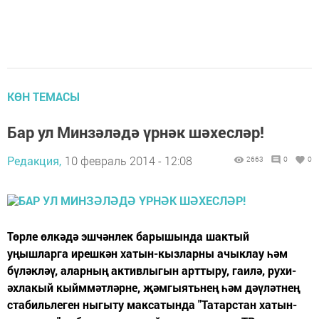
КӨН ТЕМАСЫ
Бар ул Минзәләдә үрнәк шәхесләр!
Редакция,
10 февраль 2014 - 12:08
2663
0
0
Төрле өлкәдә эшчәнлек барышында шактый
уңышларга ирешкән хатын-кызларны ачыклау һәм
бүләкләү, аларның активлыгын арттыру, гаилә, рухи-
әхлакый кыйммәтләрне, җәмгыятьнең һәм дәүләтнең
стабильлеген ныгыту максатында "Татарстан хатын-