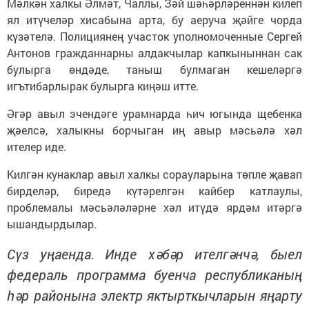
Мәлкән халкы Әлмәт, Чаллы, Зәй шәһәрләреннән килеп
ял итүчеләр хисабына арта, бу аеруча җәйге чорда
күзәтелә. Полициянең участок уполномоченные Сергей
Антонов гражданнарны алдакчылар капкыныннан сак
булырга өндәде, таныш булмаган кешеләргә
игътибарлырак булырга киңәш итте.
Әгәр авыл эчендәге урамнарда һич югында щебенка
җәелсә, халыкны борчыган иң авыр мәсьәлә хәл
ителер иде.
Килгән кунаклар авыл халкы сорауларына төпле җавап
бирделәр, биредә күтәрелгән кайбер катлаулы,
проблемалы мәсьәләләрне хәл итүдә ярдәм итәргә
ышандырдылар.
Сүз уңаенда.
Инде хәбәр ителгәнчә, быел
федераль программа буенча республиканың
һәр районына электр яктырткычларын яңарту