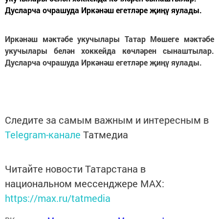
Дусларча очрашуда Иркәнәш егетләре җиңү яулады.
Иркәнәш мәктәбе укучылары Татар Мөшеге мәктәбе
укучылары белән хоккейда көчләрен сынаштылар.
Дусларча очрашуда Иркәнәш егетләре җиңү яулады.
Следите за самым важным и интересным в
Telegram-канале
Татмедиа
Читайте новости Татарстана в
национальном мессенджере MАХ:
https://max.ru/tatmedia