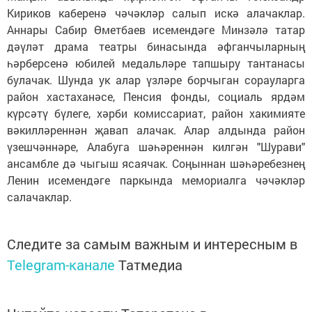
Кириков каберенә чәчәкләр салып искә алачаклар.
Аннары Сабир Өметбаев исемендәге Минзәлә татар
дәүләт драма театры бинасында әфганчыларның
һәрберсенә юбилей медальләре тапшыру тантанасы
булачак. Шунда ук алар үзләре борчыган сорауларга
район хастаханәсе, Пенсия фонды, социаль ярдәм
күрсәтү бүлеге, хәрби комиссариат, район хакимияте
вәкилләреннән җавап алачак. Алар алдында район
үзешчәннәре, Алабуга шәһәреннән килгән "Шурави"
ансамбле дә чыгыш ясаячак. Соңыннан шәһәребезнең
Ленин исемендәге паркында мемориалга чәчәкләр
салачаклар.
Следите за самым важным и интересным в
Telegram-канале
Татмедиа