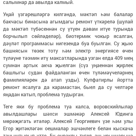
салымнар да авылда калмый.
Уңай үзгәрешләргә килгәндә, мәктәп һәм балалар
бакчасы бинасына агымдагы ремонт үткәрелә (шулай
да мәктәп түбәсеннән су үтүен дәвам итүе турында
борчылып сөйләделәр), биотермик чокыр ясалган,
дәүләт программасы нигезендә буа буылган. Су җыю
башнясын төзек тоту һәм электр энергиясе өчен
түләүне тәэмин итү максатларында узган елда 409 мең
сумнан артык акча җыелган (сүз уңаеннан җирлек
башлыгы судан файдаланган өчен түләмәүчеләрнең
фамилияләрен дә атап узды). Күпфатирлы йортта
ремонт ясалуга да карамастан, быел да су челтәре
яңадан катып, проблема тудырган.
Теге яки бу проблема туа калса, воровскийлылар
авылдашлары шәхси эшмәкәр Алексей Юдинга
мөрәҗәгать итәләр. Алексей Георгиевич үзе һәм улы
Егор җитәкләгән оешмалар эшчәнлеге белән кыскача
таныштырып үтте. Бу очраклы түгел, эш урыннарына