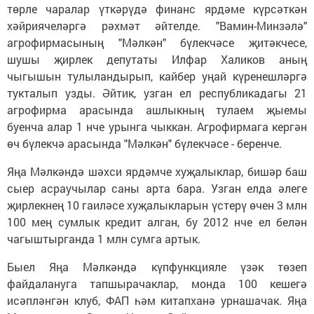
төрле чаралар үткәрүдә финанс ярдәме күрсәткән
хәйриячеләргә рәхмәт әйтелде. "Вамин-Минзәлә"
агрофирмасының "Мәлкән" бүлекчәсе җитәкчесе,
шушы җирлек депутаты Илфар Халиков аның
чыгышын тулыландырып, кайбер уңай күренешләргә
тукталып узды. Әйтик, узган ел республикадагы 21
агрофирма арасында ашлыкның тулаем җыемы
буенча алар 1 нче урынга чыккан. Агрофирмага кергән
өч бүлекчә арасында "Мәлкән" бүлекчәсе - беренче.
Яңа Мәлкәндә шәхси ярдәмче хуҗалыклар, бишәр баш
сыер асраучылар саны арта бара. Узган елда әлеге
җирлекнең 10 гаиләсе хуҗалыкларын үстерү өчен 3 млн
100 мең сумлык кредит алган, бу 2012 нче ел белән
чагыштырганда 1 млн сумга артык.
Быел Яңа Мәлкәндә күпфункцияле үзәк төзеп
файдалануга тапшырачаклар, монда 100 кешегә
исәпләнгән клуб, ФАП һәм китапханә урнашачак. Яңа