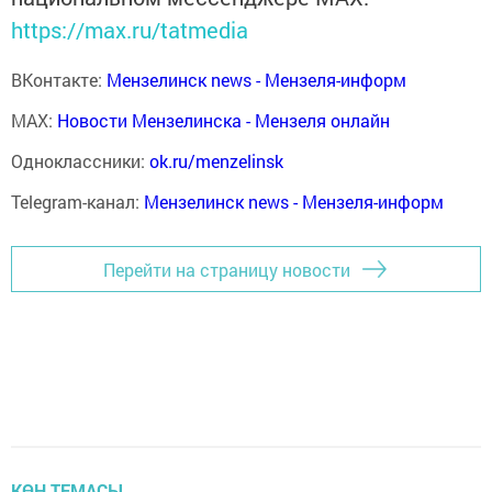
https://max.ru/tatmedia
ВКонтакте:
Мензелинск news - Мензеля-информ
MAX:
Новости Мензелинска - Мензеля онлайн
Одноклассники:
ok.ru/menzelinsk
Telegram-канал:
Мензелинск news - Мензеля-информ
Перейти на страницу новости
КӨН ТЕМАСЫ