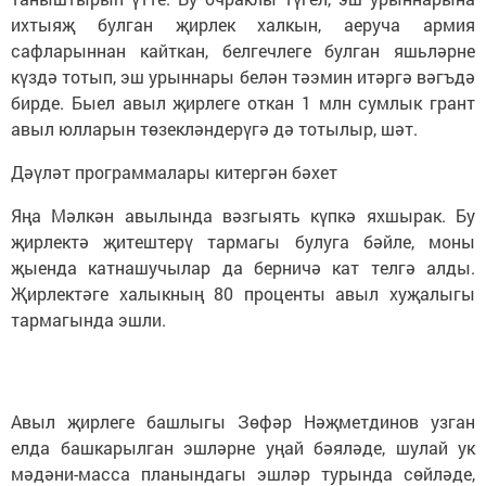
ихтыяҗ булган җирлек халкын, аеруча армия
сафларыннан кайткан, белгечлеге булган яшьләрне
күздә тотып, эш урыннары белән тәэмин итәргә вәгъдә
бирде. Быел авыл җирлеге откан 1 млн сумлык грант
авыл юлларын төзекләндерүгә дә тотылыр, шәт.
Дәүләт программалары китергән бәхет
Яңа Мәлкән авылында вәзгыять күпкә яхшырак. Бу
җирлектә җитештерү тармагы булуга бәйле, моны
җыенда катнашучылар да берничә кат телгә алды.
Җирлектәге халыкның 80 проценты авыл хуҗалыгы
тармагында эшли.
Авыл җирлеге башлыгы Зөфәр Нәҗметдинов узган
елда башкарылган эшләрне уңай бәяләде, шулай ук
мәдәни-масса планындагы эшләр турында сөйләде,