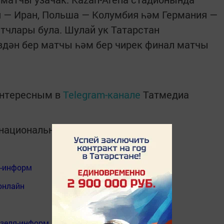
я — Иран, Польша — Колумбия һәм Германия —
тчлары була. Шулай ук Татарстан
дән бер матчы һәм бер чирек финал матчы
интересным в
Telegram-канале
Татмедиа
в национальном мессенджере MАХ:
я-информ
онлайн
нзеля-информ