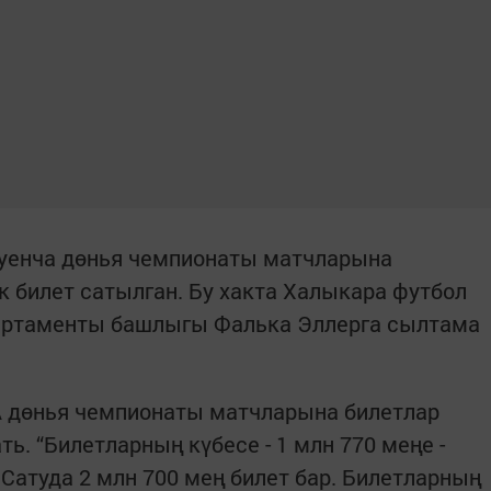
буенча дөнья чемпионаты матчларына
к билет сатылган. Бу хакта Халыкара футбол
партаменты башлыгы Фалька Эллерга сылтама
A дөнья чемпионаты матчларына билетлар
ь. “Билетларның күбесе - 1 млн 770 меңе -
 Сатуда 2 млн 700 мең билет бар. Билетларның