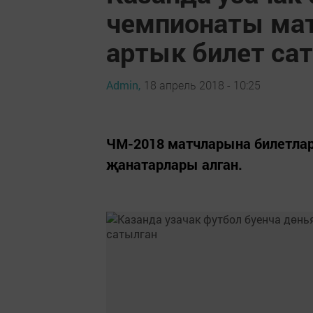
чемпионаты мат
артык билет са
Admin,
18 апрель 2018 - 10:25
ЧМ-2018 матчларына билетла
җанатарлары алган.