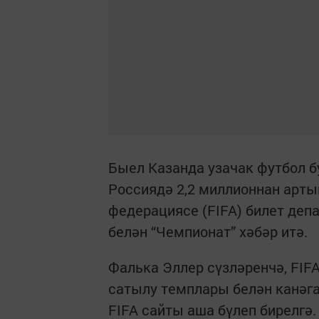
Быел Казанда узачак футбол 
Россиядә 2,2 миллионнан арты
федерациясе (FIFA) билет де
белән “Чемпионат” хәбәр итә.
Фалька Эллер сүзләренчә, FIF
сатылу темплары белән канәгат
FIFA сайты аша бүлеп бирелгә.