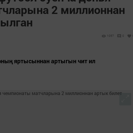
чларына 2 миллионнан
тылган
1057
0
рның яртысыннан артыгын чит ил