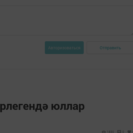
Отправить
Авторизоваться
рлегендә юллар
1830
0