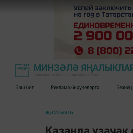
МИНЗӘЛӘ ЯҢАЛЫКЛА
"Минзәлә" газетасы - Минзәлә районы
Баш бит
Реклама бирүчеләргә
Безнең
ҖӘМГЫЯТЬ
Казанда узачак 