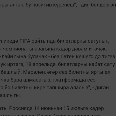
ры алган, бу позитив күренеш”, - дип белдергән
е уникедә FIFA сайтында билетларны сатуның
я чемпионаты азагына кадәр дәвам итәчәк.
лайн гына булачак - без бөтен кешегә дә тигез
к иртәгә, 18 апрельдә, билетларны кабат сату
башлый. Мәсәлән, әгәр сез билетны ярты ел
атчка бара алмасагыз, платформада сез
ә йә билетны кире тапшыра аласыз", - дигән
башлыгы.
ты Россиядә 14 июньнән 15 июльгә кадәр
 матчы узачак: Kazan-Arena стадионында