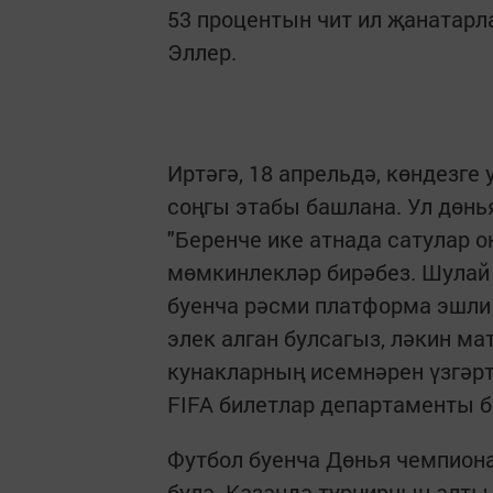
53 процентын чит ил җанатарла
Эллер.
Иртәгә, 18 апрельдә, көндезг
соңгы этабы башлана. Ул дөнь
"Беренче ике атнада сатулар он
мөмкинлекләр бирәбез. Шулай у
буенча рәсми платформа эшли 
элек алган булсагыз, ләкин м
кунакларның исемнәрен үзгәрт
FIFA билетлар департаменты 
Футбол буенча Дөнья чемпиона
була. Казанда турнирның алты