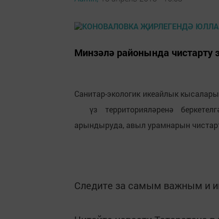
Минзәлә районында чистарту 
Санитар-экологик икеайлык кысалары
үз территорияләренә беркетелг
арындыруда, авыл урамнарын чистар
Следите за самым важным и 