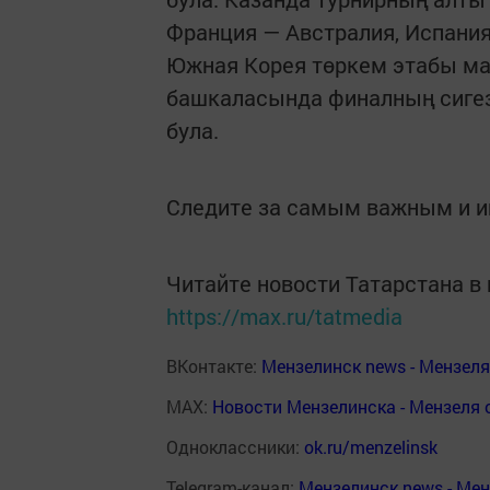
Франция — Австралия, Испани
Южная Корея төркем этабы ма
башкаласында финалның сигез
була.
Следите за самым важным и 
Читайте новости Татарстана 
https://max.ru/tatmedia
ВКонтакте:
Мензелинск news - Мензел
MAX:
Новости Мензелинска - Мензеля 
Одноклассники:
ok.ru/menzelinsk
Telegram-канал:
Мензелинск news - Ме