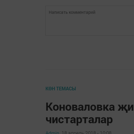
КӨН ТЕМАСЫ
Коноваловка җи
чистарталар
Admin,
18 апрель 2018 - 10:08