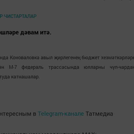
эшләре дәвам итә.
нда Коноваловка авыл җирлегенең бюджет хезмәткәрләр
ән М-7 федераль трассасында юлларны чүп-чарда
туда катнашалар.
интересным в
Telegram-канале
Татмедиа