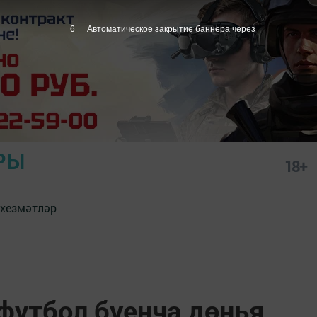
5
Автоматическое закрытие баннера через
РЫ
18+
 хезмәтләр
футбол буенча дөнья