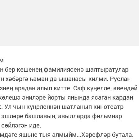
рм
н бер кешенең фамилиясенә шалтыратулар
ән хәбәргә һаман да ышанасы килми. Руслан
нең арадан алып китте. Саф күңелле, әвендәй
 көлешә әниләре йорты янында ясаган кардан
. Ул чын күңеленнән шатланып кинотеатр
 эшләре башлавын, авылларда фильмнар
 сөйләгән иде.
мдәге яшьне тыя алмыйм...Хәрефләр бутала.