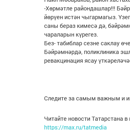
-Хөрмәтле райондашлар!!! Бәй
йөрүен истән чыгармагыз. Үзе
саны бераз кимесә дә, бәйрә
чараларын күрегез.
Без- табиблар сезне саклау өч
Бәйрәмнәрдә, поликлиника эшл
ревакцинация ясау үткәреләчә
Следите за самым важным и 
Читайте новости Татарстана 
https://max.ru/tatmedia