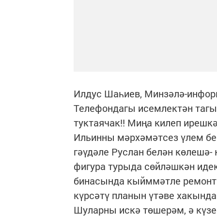
Илдус Шаһиев, Минзәлә-инфо
Телефондагы исемлектән тагы
туктаячак!! Миңа килеп ирешк
Ильинны мәрхәмәтсез үлем без
гәүдәле Руслан белән көлешә-
фигура турыда сөйләшкән идек
бинасында кыйммәтле ремонт
күрсәтү планын үтәве хакында
Шуларны искә төшерәм, ә күзе