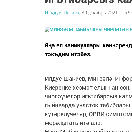
Ильдус Шагиев,
30 декабрь 2021 - 16:5
Яңа ел каникуллары көннәрен
тәкъдим итәбез.
Илдус Шаһиев, Минзәлә- инфо
Киеренке хезмәт елыннан соң,
чирләүчеләр игътибарсыз калма
гыйнварда участок табиблары
күтәрелүчеләр, ОРВИ симптом
мөрәҗәгать итә ала.
Наил Мөбараков, район хастах