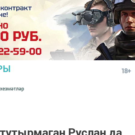
РЫ
18+
 хезмәтләр
тутырмаган Руслан да