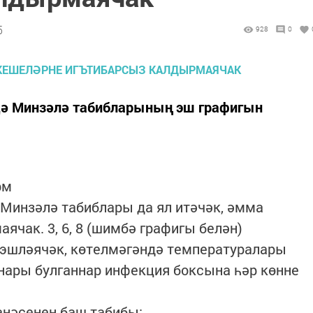
5
928
0
дә Минзәлә табибларының эш графигын
рм
 Минзәлә табиблары да ял итәчәк, әмма
ячак. 3, 6, 8 (шимбә графигы белән)
 эшләячәк, көтелмәгәндә температуралары
нары булганнар инфекция боксына һәр көнне
анәсенең баш табибы: