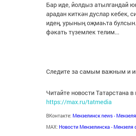
Бар иде, йолдыз атылгандай ю
арадан киткән дуслар кебек, с
идең, урының оҗмаһта булсын..
фәкать түземлек телим...
Следите за самым важным и 
Читайте новости Татарстана 
https://max.ru/tatmedia
ВКонтакте:
Мензелинск news - Мензел
MAX:
Новости Мензелинска - Мензеля 