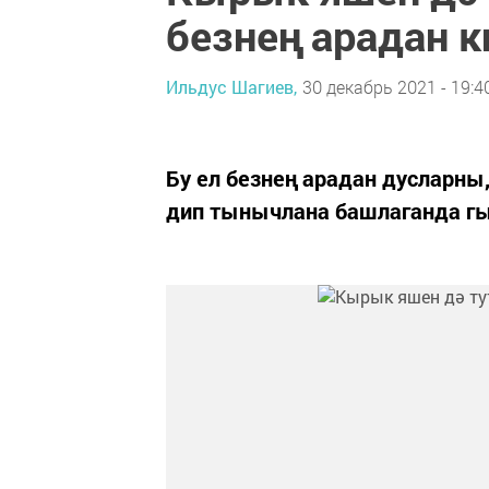
безнең арадан к
Ильдус Шагиев,
30 декабрь 2021 - 19:4
Бу ел безнең арадан дусларны
дип тынычлана башлаганда гы