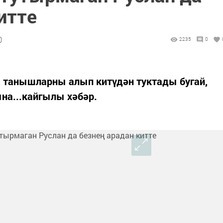
итте
0
2235
0
, танышларны алып китүдән туктады бугай,
на...кайгылы хәбәр.