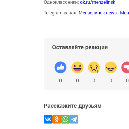
Одноклассники:
ok.ru/menzelinsk
Telegram-канал:
Мензелинск news - Ме
Оставляйте реакции
0
0
0
0
0
Расскажите друзьям