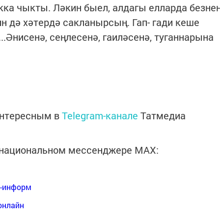
кка чыкты. Ләкин быел, алдагы елларда безне
ин дә хәтердә сакланырсың. Гап- гади кеше
.Әнисенә, сеңлесенә, гаиләсенә, туганнарына
интересным в
Telegram-канале
Татмедиа
в национальном мессенджере MАХ:
я-информ
онлайн