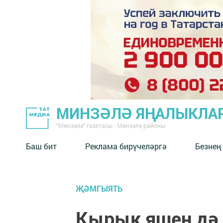
МИНЗӘЛӘ ЯҢАЛЫКЛА
"Минзәлә" газетасы - Минзәлә районы
Баш бит
Реклама бирүчеләргә
Безнең
ҖӘМГЫЯТЬ
Кырык яшен дә 