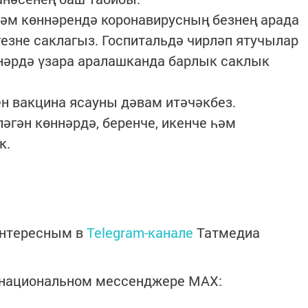
рәм көннәрендә коронавирусның безнең арада
гезне саклагыз. Госпитальдә чирләп ятучылар
мнәрдә үзара аралашканда барлык саклык
ен вакцина ясауны дәвам итәчәкбез.
әгән көннәрдә, беренче, икенче һәм
к.
интересным в
Telegram-канале
Татмедиа
в национальном мессенджере MАХ: