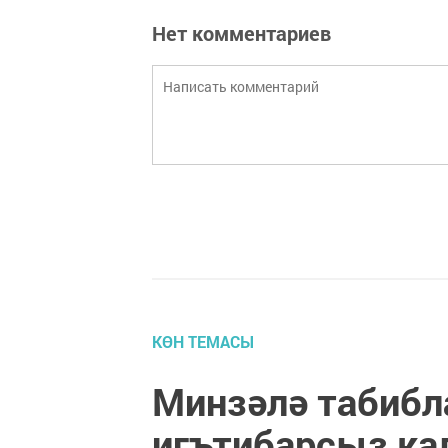
Нет комментариев
КӨН ТЕМАСЫ
Минзәлә табибл
игътибарсыз к