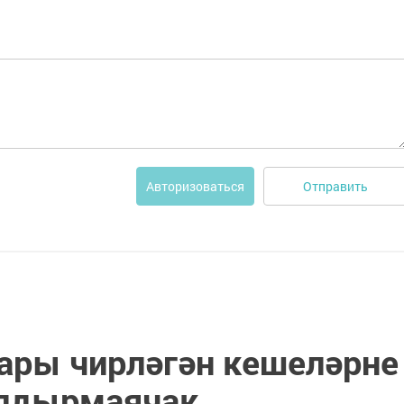
Отправить
Авторизоваться
ары чирләгән кешеләрне
алдырмаячак